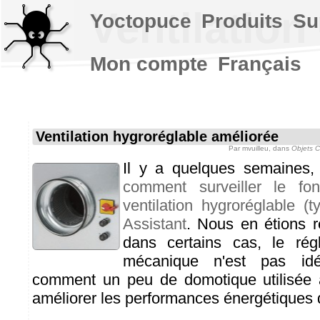
Ventilation
Yoctopuce
Produits
Su
Mon compte
Français
Ventilation hygroréglable améliorée
Par
mvuilleu
, dans
Objets 
Il y a quelques semaines,
comment surveiller le fon
ventilation hygroréglable 
Assistant
. Nous en étions re
dans certains cas, le rég
mécanique n'est pas id
comment un peu de domotique utilisée 
améliorer les performances énergétiques