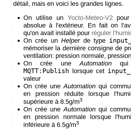
détail, mais en voici les grandes lignes.
On utilise un
Yocto-Meteo-V2
pour 
absolue à l'extérieur. En fait on l'av
qu'on avait installé pour
réguler l'humi
On crée un
Helper
de type
input
mémoriser la dernière consigne de pr
ventilation: pression normale, pression
On crée une
Automation
qui e
MQTT:Publish
lorsque cet
input_
valeur
On crée une
Automation
qui commut
en pression réduite lorsque l'humi
3
supérieure à 8.5g/m
On crée une
Automation
qui commut
en pression normale lorsque l'humi
3
inférieure à 6.5g/m