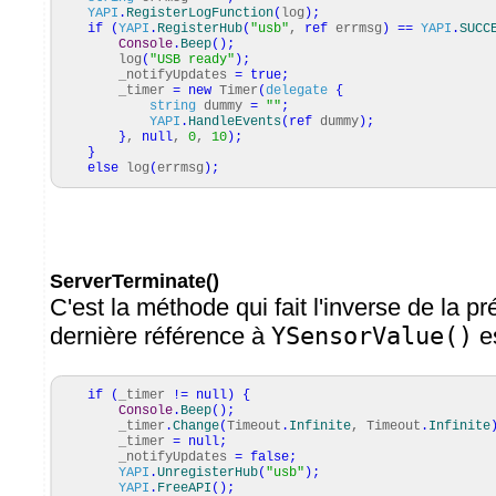
YAPI
.
RegisterLogFunction
(
log
)
;
if
(
YAPI
.
RegisterHub
(
"usb"
,
ref
errmsg
)
==
YAPI
.
SUCC
Console
.
Beep
(
)
;
log
(
"USB ready"
)
;
_notifyUpdates
=
true
;
_timer
=
new
Timer
(
delegate
{
string
dummy
=
""
;
YAPI
.
HandleEvents
(
ref
dummy
)
;
}
,
null
,
0
,
10
)
;
}
else
log
(
errmsg
)
;
ServerTerminate()
C'est la méthode qui fait l'inverse de la p
dernière référence à
YSensorValue()
e
if
(
_timer
!=
null
)
{
Console
.
Beep
(
)
;
_timer
.
Change
(
Timeout
.
Infinite
, Timeout
.
Infinite
_timer
=
null
;
_notifyUpdates
=
false
;
YAPI
.
UnregisterHub
(
"usb"
)
;
YAPI
.
FreeAPI
(
)
;