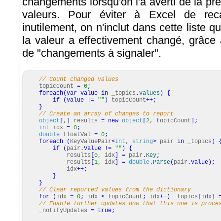
changements lorsqu'on l'a averti de la p
valeurs. Pour éviter à Excel de rec
inutilement, on n'inclut dans cette liste q
la valeur a effectivement changé, grâce 
de "changements à signaler".
// Count changed values
topicCount
=
0
;
foreach
(
var
value
in
_topics
.
Values
)
{
if
(
value
!=
""
)
topicCount
++;
}
// Create an array of changes to report
object
[
,
]
results
=
new
object
[
2
, topicCount
]
;
int
idx
=
0
;
double
floatVal
=
0
;
foreach
(
KeyValuePair
<
int
,
string
>
pair
in
_topics
)
if
(
pair
.
Value
!=
""
)
{
results
[
0
, idx
]
=
pair
.
Key
;
results
[
1
, idx
]
=
double
.
Parse
(
pair
.
Value
)
;
idx
++;
}
}
// Clear reported values from the dictionary
for
(
idx
=
0
;
idx
<
topicCount
;
idx
++
)
_topics
[
idx
]
// Enable further updates now that this one is proce
_notifyUpdates
=
true
;