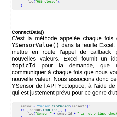
log
(
"USB closed"
)
;
}
ConnectData()
C'est la méthode appelée chaque fois 
YSensorValue()
dans la feuille Excel.
mettre en route l'appel de callback 
nouvelles valeurs. Excel fournit un id
topicId
pour la demande, que no
communiquer à chaque fois que nous vo
nouvelle valeur. Nous associons donc cet i
YSensor de l'API Yoctopuce, à l'aide de l
qui est justement prévu pour ce genre d'uti
sensor
=
YSensor
.
FindSensor
(
sensorId
)
;
if
(
!
sensor
.
isOnline
(
)
)
{
log
(
"Sensor "
+
sensorId
+
" is not online, chec