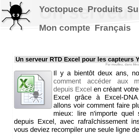
Un serveur
Yoctopuce
Produits
Su
Mon compte
Français
Un serveur RTD Excel pour les capteurs 
Par
mvuilleu
, dans
Mes
Il y a bientôt deux ans, n
comment accéder aux mo
depuis Excel
en créant votre
Excel grâce à Excel-DNA.
allons voir comment faire pl
mieux: lire n'importe quel
depuis Excel, avec rafraîchissement in
vous deviez recompiler une seule ligne de