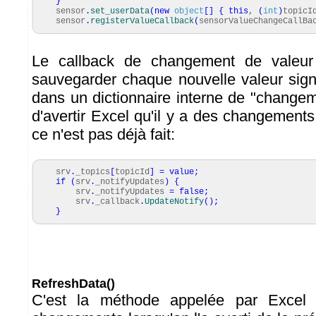
}
sensor
.
set_userData
(
new
object
[
]
{
this
,
(
int
)
topic
sensor
.
registerValueCallback
(
sensorValueChangeCallBa
Le callback de changement de valeur
sauvegarder chaque nouvelle valeur sign
dans un dictionnaire interne de "changem
d'avertir Excel qu'il y a des changements
ce n'est pas déjà fait:
srv
.
_topics
[
topicId
]
=
value
;
if
(
srv
.
_notifyUpdates
)
{
srv
.
_notifyUpdates
=
false
;
srv
.
_callback
.
UpdateNotify
(
)
;
}
RefreshData()
C'est la méthode appelée par Excel 