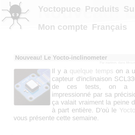
Nouveau! L
Yoctopuce
Produits
Su
Mon compte
Français
Nouveau! Le Yocto-inclinometer
Par
martinm
, dans
Mesur
Il y a
quelque temps
on a u
capteur d'inclinaison SCL3
de ces tests, on a é
impressionné par sa précisi
ça valait vraiment la peine 
à part entière. D'où le
Yocto
vous présente cette semaine.