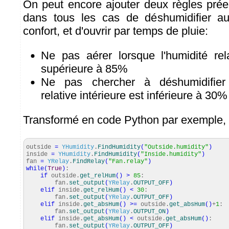
On peut encore ajouter deux règles prée
dans tous les cas de déshumidifier a
confort, et d'ouvrir par temps de pluie:
Ne pas aérer lorsque l'humidité rela
supérieure à 85%
Ne pas chercher à déshumidifier 
relative intérieure est inférieure à 30%
Transformé en code Python par exemple, 
outside
=
YHumidity
.
FindHumidity
(
"Outside.humidity"
)
inside
=
YHumidity
.
FindHumidity
(
"Inside.humidity"
)
fan
=
YRelay
.
FindRelay
(
"Fan.relay"
)
while
(
True
)
:
if
outside.
get_relHum
(
)
>
85
:
fan.
set_output
(
YRelay
.
OUTPUT_OFF
)
elif
inside.
get_relHum
(
)
<
30
:
fan.
set_output
(
YRelay
.
OUTPUT_OFF
)
elif
inside.
get_absHum
(
)
>=
outside.
get_absHum
(
)
+
1
:
fan.
set_output
(
YRelay
.
OUTPUT_ON
)
elif
inside.
get_absHum
(
)
<
outside.
get_absHum
(
)
:
fan.
set_output
(
YRelay
.
OUTPUT_OFF
)