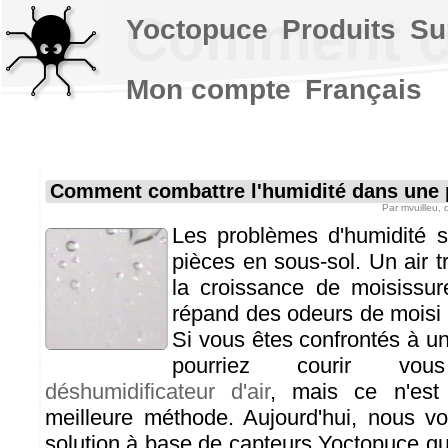
Comment co
Yoctopuce
Produits
Su
Mon compte
Français
Comment combattre l'humidité dans une 
Par
mvuilleu
,
Les problèmes d'humidité s
pièces en sous-sol. Un air t
la croissance de moisissur
répand des odeurs de moisi f
Si vous êtes confrontés à un
pourriez courir vo
déshumidificateur d'air
, mais ce n'est
meilleure méthode. Aujourd'hui, nous v
solution à base de capteurs Yoctopuce qu