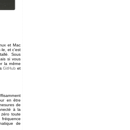
inux et Mac
-le, et c'est
allé. Sous
ais si vous
ser la même
is
GitHub
et
suffisamment
ur en être
 mesures de
necté à la
 zéro toute
 fréquence
matique de