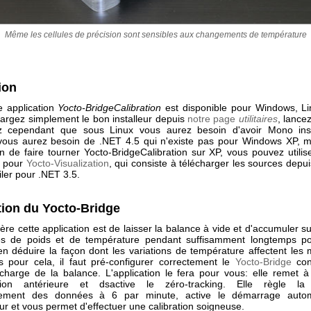
Même les cellules de précision sont sensibles aux changements de température
tion
e application
Yocto-BridgeCalibration
est disponible pour Windows, L
argez simplement le bon installeur depuis
notre page
utilitaires
, lancez
ez cependant que sous Linux vous aurez besoin d'avoir Mono inst
ous aurez besoin de .NET 4.5 qui n'existe pas pour Windows XP, m
n de faire tourner Yocto-BridgeCalibration sur XP, vous pouvez utili
e pour
Yocto-Visualization
, qui consiste à télécharger les sources depu
ler pour .NET 3.5.
tion du Yocto-Bridge
ière cette application est de laisser la balance à vide et d'accumuler 
s de poids et de température pendant suffisamment longtemps po
en déduire la façon dont les variations de température affectent les
s pour cela, il faut pré-configurer correctement le
Yocto-Bridge
con
 charge de la balance. L'application le fera pour vous: elle remet à
ion antérieure et dsactive le zéro-tracking. Elle règle la
trement des données à 6 par minute, active le démarrage auto
eur et vous permet d'effectuer une calibration soigneuse.