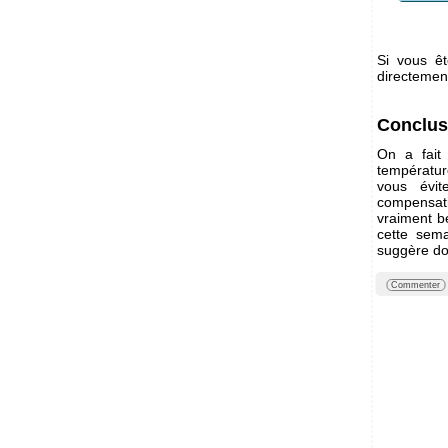
Si vous êt
directemen
Conclus
On a fait
températu
vous évit
compensatio
vraiment b
cette sema
suggère don
Commenter