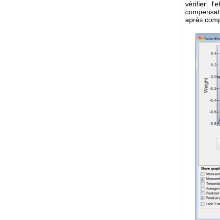
vérifier l
compensati
après compe