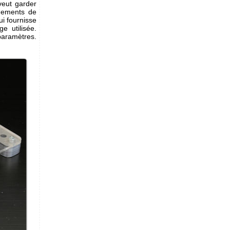
veut garder
ngements de
ui fournisse
e utilisée.
paramètres.