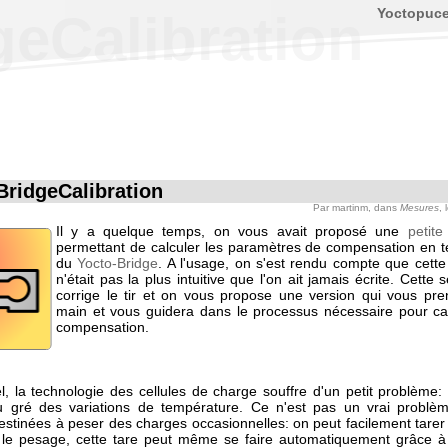
Yoctopuc
geCalibration
BridgeCalibration
Par
martinm
, dans
Mesures
, 
Il y a quelque temps, on vous avait proposé une
petite
permettant de calculer les paramètres de compensation en 
du
Yocto-Bridge
. A l'usage, on s'est rendu compte que cette
n'était pas la plus intuitive que l'on ait jamais écrite. Cette
corrige le tir et on vous propose une version qui vous pre
main et vous guidera dans le processus nécessaire pour cal
compensation.
, la technologie des cellules de charge souffre d'un petit problème: 
u gré des variations de température. Ce n'est pas un vrai problè
estinées à peser des charges occasionnelles: on peut facilement tarer 
r le pesage, cette tare peut même se faire automatiquement grâce à 