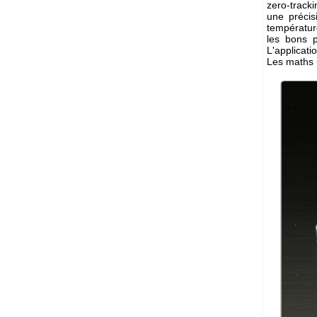
zero-track
une précis
températu
les bons p
L'applicat
Les maths u