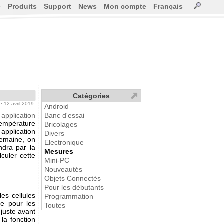
e
Produits
Support
News
Mon compte
Français
Catégories
le 12 avril 2019.
Android
 application
Banc d'essai
température
Bricolages
 application
Divers
 semaine, on
Electronique
ndra par la
Mesures
culer cette
Mini-PC
Nouveautés
Objets Connectés
Pour les débutants
les cellules
Programmation
me pour les
Toutes
juste avant
la fonction