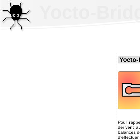
Yocto-Brid
Yocto-
Pour rappel
dérivent a
balances d
d'effectue