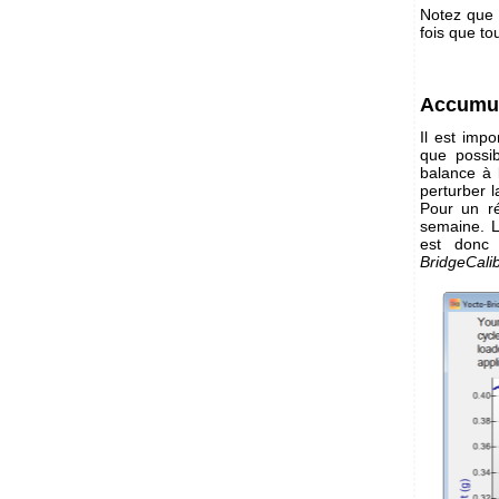
Notez que 
fois que to
Accumul
Il est imp
que possib
balance à l
perturber l
Pour un ré
semaine. L
est donc 
BridgeCalib