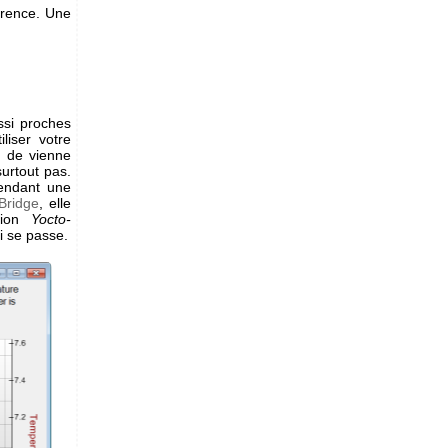
érence. Une
ssi proches
liser votre
en de vienne
surtout pas.
pendant une
Bridge
, elle
ation
Yocto-
i se passe.