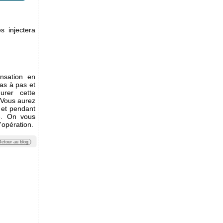
s injectera
nsation en
pas à pas et
urer cette
. Vous aurez
 et pendant
ce. On vous
'opération.
Retour au blog