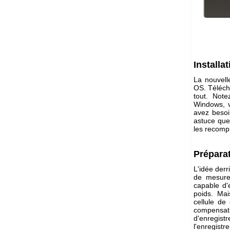
Installa
La nouvell
OS. Téléch
tout. Not
Windows, v
avez besoi
astuce qu
les recompi
Prépara
L'idée derr
de mesure
capable d'
poids. Mai
cellule de
compensat
d'enregis
l'enregistr