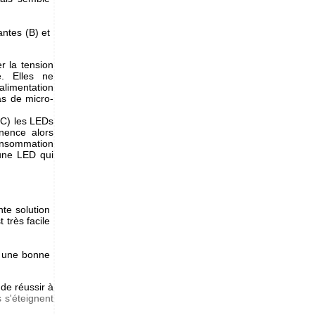
antes (B) et
r la tension
e. Elles ne
limentation
as de micro-
(C) les LEDs
anence alors
onsommation
 une LED qui
te solution
 très facile
 une bonne
 de réussir à
 s'éteignent