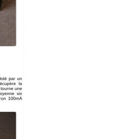
loté par un
récupère la
l tourne une
moyenne six
viron 100mA