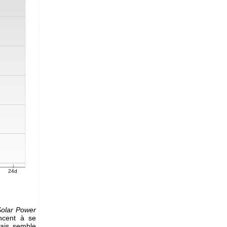
olar Power
ncent à se
mais semble