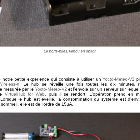
Le porte-piles, vendu en option
 notre petite expérience qui consiste à utiliser un
Yocto-Meteo-V2
pi
ireless-n
. Le hub se réveille une fois toutes les dix minutes, 
e mesurée par le
Yocto-Meteo-V2
et l'envoie sur un serveur sur leque
de
VirtualHub for Web
, puis il se rendort. L'opération prend en 
Lorsque le hub est éveillé, la consommation du système est d'en
 sommeil, elle est de l'ordre de 15µA.