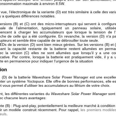
 consommation maximale à environ 8.5W.
vue, l'électronique de la variante (D) est très similaire à celle des vari
 y a quelques différences notables.
ersions (B) et (C) ont des micro-interrupteurs qui servent à configure
ale de l'alimentation, typiquement un panneau solaire, utilisé
ncent à charger les accumulateurs que lorsque la tension de l'a
che de celle qui a été configurée. En revanche, la version (D) n'a p
rupteurs et semble être capable de se débrouiller toute seule.
EDs de la version (D) sont bien mieux gérées. Sur les versions (B) et 
uant la capacité restante de la batterie restent allumées en perm
ec la version (C) elles ne sont allumées que lorsqu'il y a une c
ficative. Par contre, lorsque la batterie est pratiquement vide, il y a
ote en permanence pour indiquer l'urgence de la situation
ion
e (D) de la batterie Waveshare Solar Power Manager est une excellen
ter un système Yoctopuce. Elle offre de bonnes performances, elle est
et vous permet d'utiliser les accumulateurs au lithium de votre choix.
t, les différentes variantes du
Waveshare Solar Power Manager
sont
vec chacune leurs avantages:
nte (B) : Plug-and-play, potentiellement la meilleure marché à condition
ir un modèle construit récemment. Pour rappel,
les premiers modèles
seuls
.