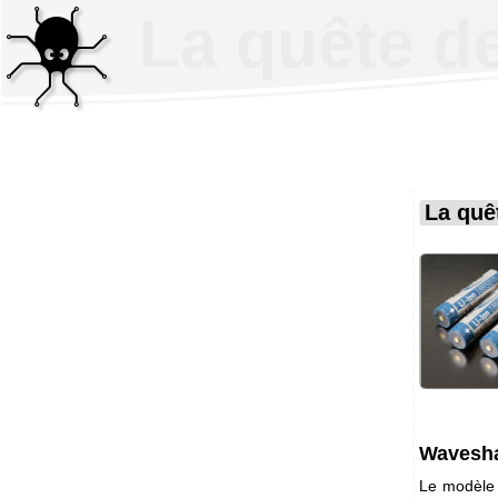
La quête de
La quêt
Wavesha
Le modèle 