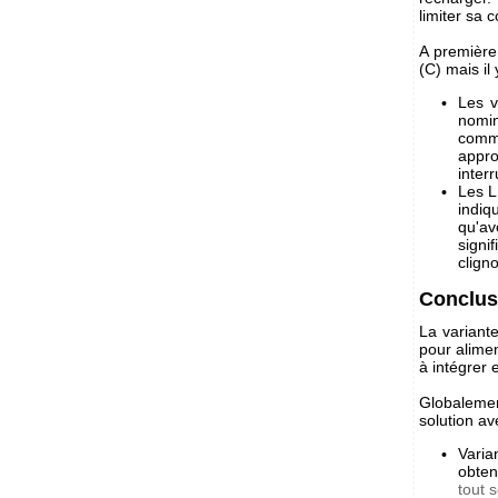
limiter sa
A première 
(C) mais il
Les v
nomin
comme
appro
inter
Les L
indiq
qu'av
signi
clign
Conclus
La variant
pour alimen
à intégrer 
Globalemen
solution a
Varia
obten
tout 