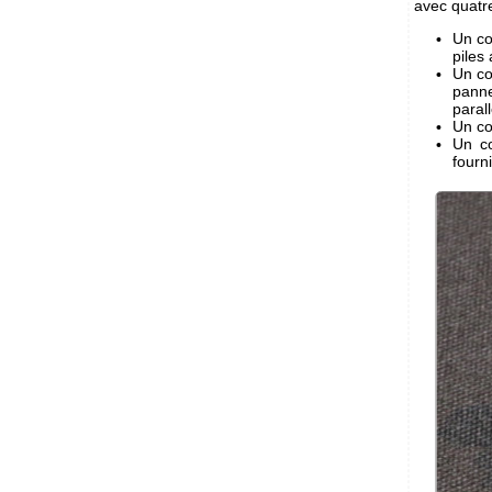
avec quatr
Un co
piles
Un co
panne
parall
Un co
Un co
fourn