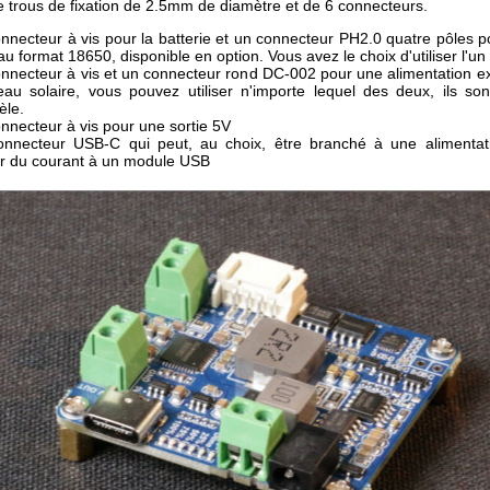
e trous de fixation de 2.5mm de diamètre et de 6 connecteurs.
nnecteur à vis pour la batterie et un connecteur PH2.0 quatre pôles po
 au format 18650, disponible en option. Vous avez le choix d'utiliser l'un 
nnecteur à vis et un connecteur rond DC-002 pour une alimentation e
au solaire, vous pouvez utiliser n'importe lequel des deux, ils so
èle.
nnecteur à vis pour une sortie 5V
nnecteur USB-C qui peut, au choix, être branché à une alimenta
ir du courant à un module USB