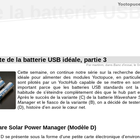
Yoctopuc
 la batterie USB 
e de la batterie USB idéale, partie 3
Par
martinm
, dans
Banc d'essai
, le 
Cette semaine, on continue notre série sur la recherche de 
idéale pour alimenter des modules Yoctopuce, en particulier
sont pilotés par un YoctoHub capable de se mettre en som
important parce que les batteries USB standards ont la 
habitude de s'éteindre complètement dès que le hub part 
Après le succès de la variante (C) de la batterie
Waveshare S
Manager
et le fiasco de la variante (B), on a décidé de tester
(D), histoire d'en avoir le cœur net.
re Solar Power Manager (Modèle D)
D se présente sous la forme d'une petite carte électronique d'envir