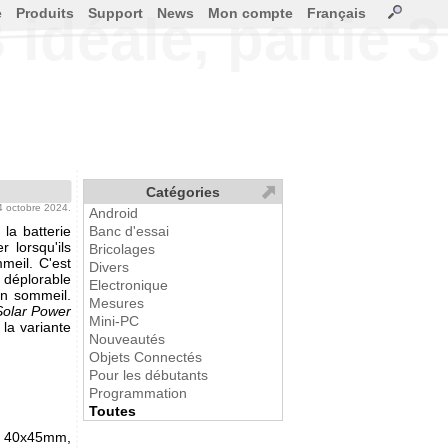
e
Produits
Support
News
Mon compte
Français
idéale, partie 3
Catégories
04 octobre 2024.
Android
la batterie
Banc d'essai
 lorsqu'ils
Bricolages
meil. C'est
Divers
déplorable
Electronique
en sommeil.
Mesures
olar Power
Mini-PC
 la variante
Nouveautés
Objets Connectés
Pour les débutants
Programmation
Toutes
on 40x45mm,