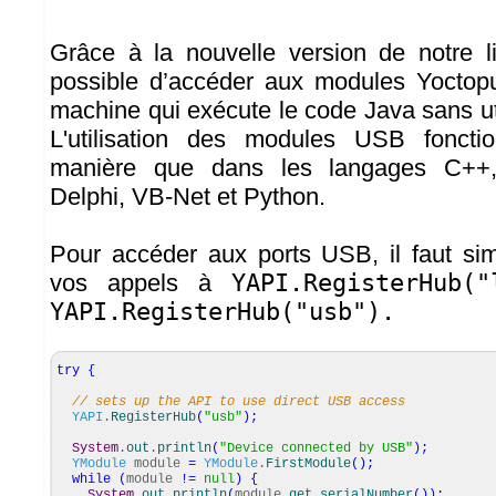
Grâce à la nouvelle version de notre lib
possible d’accéder aux modules Yoctop
machine qui exécute le code Java sans uti
L'utilisation des modules USB fonc
manière que dans les langages C++,
Delphi, VB-Net et Python.
Pour accéder aux ports USB, il faut si
vos appels à
YAPI.RegisterHub("
YAPI.RegisterHub("usb").
try
{
// sets up the API to use direct USB access
YAPI
.
RegisterHub
(
"usb"
)
;
System
.
out
.
println
(
"Device connected by USB"
)
;
YModule
module
=
YModule
.
FirstModule
(
)
;
while
(
module
!=
null
)
{
System
.
out
.
println
(
module.
get_serialNumber
(
)
)
;