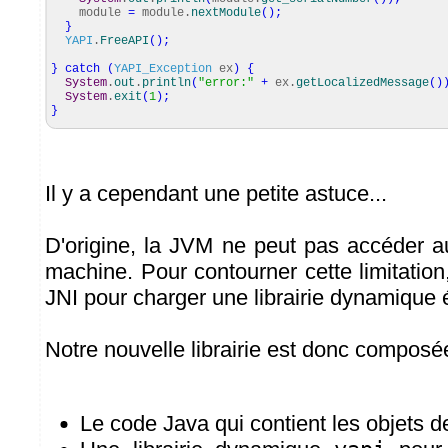
module
=
module.
nextModule
(
)
;
}
YAPI
.
FreeAPI
(
)
;
}
catch
(
YAPI_Exception
ex
)
{
System
.
out
.
println
(
"error:"
+
ex.
getLocalizedMessage
(
)
System
.
exit
(
1
)
;
}
Il y a cependant une petite astuce...
D'origine, la JVM ne peut pas accéder 
machine. Pour contourner cette limitation
JNI pour charger une librairie dynamique é
Notre nouvelle librairie est donc composé
Le code Java qui contient les objets de 