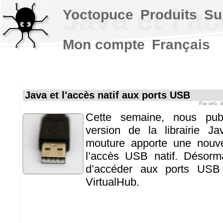
Java et l'a
Yoctopuce
Produits
Su
Mon compte
Français
Java et l'accès natif aux ports USB
Par
seb
, 
Cette semaine, nous pub
version de la librairie Ja
mouture apporte une nouvel
l’accès USB natif. Désorma
d’accéder aux ports USB
VirtualHub.