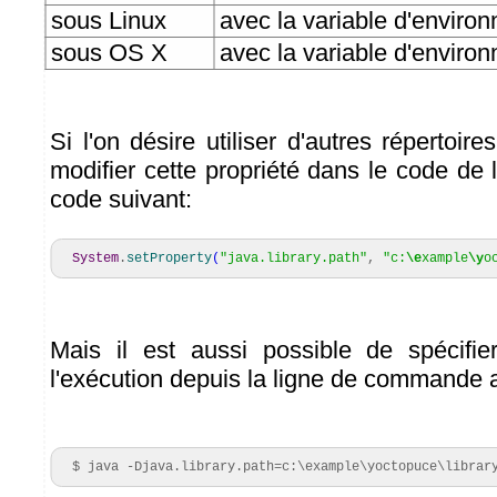
sous Linux
avec la variable d'envir
sous OS X
avec la variable d'envir
Si l'on désire utiliser d'autres répertoire
modifier cette propriété dans le code de l
code suivant:
System
.
setProperty
(
"java.library.path"
,
"c:
\e
xample
\y
o
Mais il est aussi possible de spécifie
l'exécution depuis la ligne de commande a
  $ java -Djava.library.path=c:\example\yoctopuce\librar