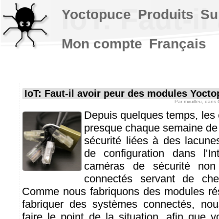
IoT: Faut-i
Yoctopuce
Produits
Su
Mon compte
Français
IoT: Faut-il avoir peur des modules Yoct
Par
mvuilleu
, dans
Depuis quelques temps, les 
presque chaque semaine de n
sécurité liées à des lacun
de configuration dans l'In
caméras de sécurité non 
connectés servant de chev
Comme nous fabriquons des modules ré
fabriquer des systèmes connectés, no
faire le point de la situation, afin que