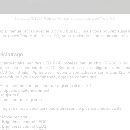
L'écran LCD1602-RGB de WaveShare connecté à un Yocto-I2C
 alimenter l'écran avec le 3.3V du bus I2C, mais vous pouvez aussi ut
tion
powerOutput
du
Yocto-I2C
, vous obtiendrez un contraste très
 éclairage
t rétro-éclairé par des LED RGB pilotées par un chip
PCA9633 de 
t, ce chip a une interface I2C. Son adresse est configurable, mais su
0xC0 (sur 8 bits). Après avoir reconnu son adresse sur le bus I2C,
 recevoir un byte de commande, organisé comme suit:
: Auto-incrément du pointeur de registres si mis à 1
-5: options d'auto-incrément
: toujours 0
0: pointeur de registres
e registres, mais ceux qui nous intéressent le plus sont les suivants
: Mode register 1
: Brightness control LED0
: Brightness control LED1