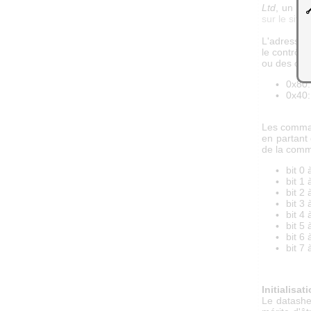
Ltd
, un fa
sur le sit
L'adresse 
le contrôle
ou des don
0x80
0x40
Les command
en partant 
de la comm
bit 0
bit 1
bit 2
bit 3
bit 4
bit 5
bit 6
bit 7
Initialisat
Le datashe