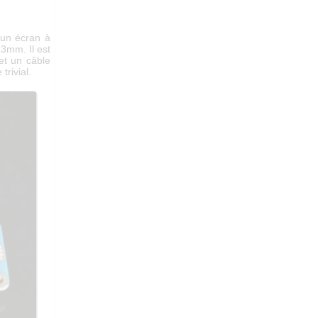
un écran à
13mm. Il est
et un câble
 trivial.