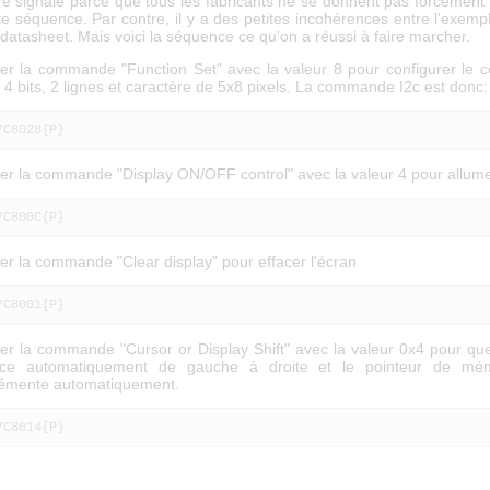
tre signalé parce que tous les fabricants ne se donnent pas forcément 
te séquence. Par contre, il y a des petites incohérences entre l'exem
 datasheet. Mais voici la séquence ce qu'on a réussi à faire marcher.
er la commande "Function Set" avec la valeur 8 pour configurer le c
4 bits, 2 lignes et caractère de 5x8 pixels. La commande I2c est donc:
7C8028{P}
er la commande "Display ON/OFF control" avec la valeur 4 pour allume
7C800C{P}
er la commande "Clear display" pour effacer l'écran
7C8001{P}
er la commande "Cursor or Display Shift" avec la valeur 0x4 pour qu
ace automatiquement de gauche à droite et le pointeur de mé
rémente automatiquement.
7C8014{P}