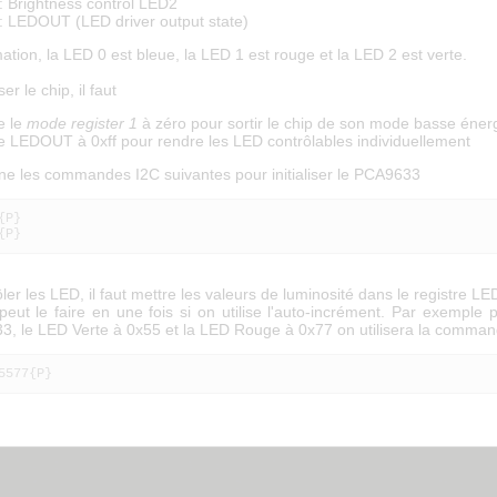
: Brightness control LED2
: LEDOUT (LED driver output state)
ation, la LED 0 est bleue, la LED 1 est rouge et la LED 2 est verte.
ser le chip, il faut
e le
mode register 1
à zéro pour sortir le chip de son mode basse éner
e LEDOUT à 0xff pour rendre les LED contrôlables individuellement
ne les commandes I2C suivantes pour initialiser le PCA9633
P}

{P}
ler les LED, il faut mettre les valeurs de luminosité dans le registre L
eut le faire en une fois si on utilise l'auto-incrément. Par exemple 
33, le LED Verte à 0x55 et la LED Rouge à 0x77 on utilisera la comma
5577{P}