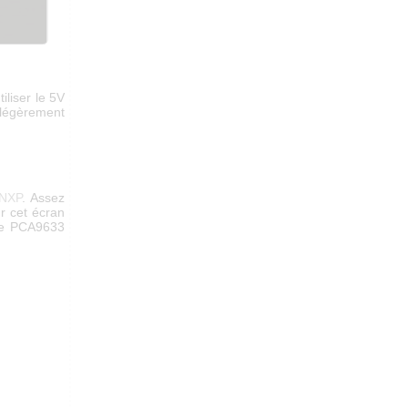
iliser le 5V
 légèrement
NXP
. Assez
r cet écran
 le PCA9633