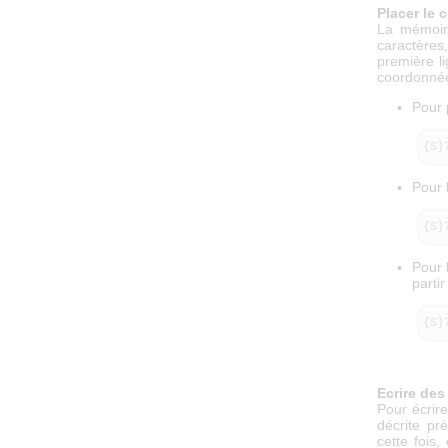
Placer le 
La mémoire
caractères
première l
coordonnées
Pour 
{S}
Pour 
{S}
Pour 
parti
{S}
Ecrire des
Pour écrire
décrite pr
cette fois