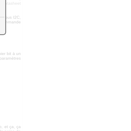
un
datasheet
le bus I2C,
une commande
ier bit à un
s paramètres
, et ça, ça