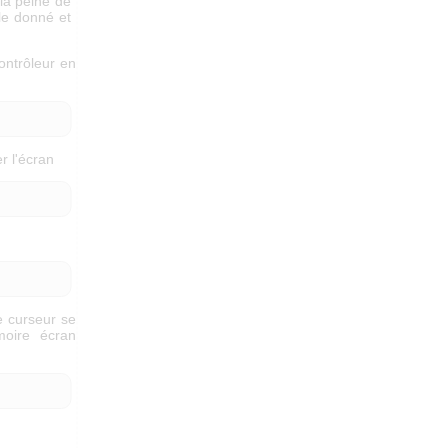
la peine de
ple donné et
ontrôleur en
r l'écran
e curseur se
moire écran