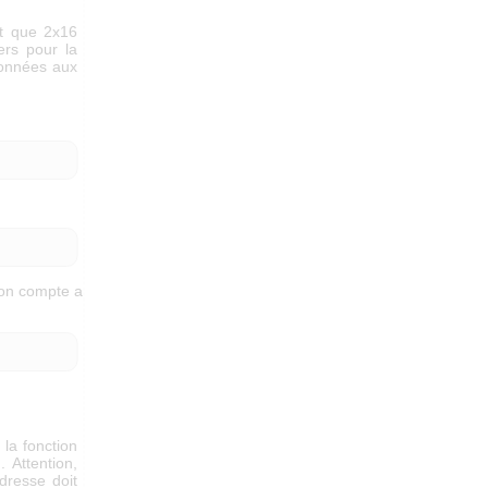
it que 2x16
ers pour la
données aux
,
, on compte a
 la fonction
 Attention,
dresse doit