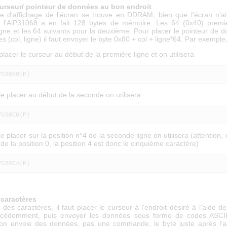
curseur/ pointeur de données au bon endroit
 d'affichage de l'écran se trouve en DDRAM, bien que l'écran n'a
, l'AiP31068 a en fait 128 bytes de mémoire. Les 64 (0x40) premi
igne et les 64 suivants pour la deuxième. Pour placer le pointeur de 
 (col, ligne) il faut envoyer le byte 0x80 + col + ligne*64. Par exemple
placer le curseur au début de la première ligne et on utilisera
7C8080{P}
le placer au début de la seconde on utilisera
7C80C0{P}
le placer sur la position n°4 de la seconde ligne on utilisera (attention
r de la position 0, la position 4 est donc le cinquième caractère)
7C80C4{P}
 caractères
 des caractères, il faut placer le curseur à l'endroit désiré à l'aide de
écédemment, puis envoyer les données sous forme de codes ASCII.
, on envoie des données, pas une commande, le byte juste après l'a