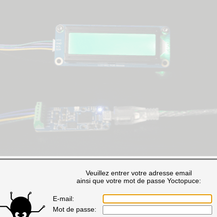
Le rétro-éclairage c'est bon, ça marche
Veuillez entrer votre adresse email
ainsi que votre mot de passe Yoctopuce:
E-mail:
age
Mot de passe:
e proprement dit est géré par un chip AiP31068 de
Wuxi I-CORE Elect