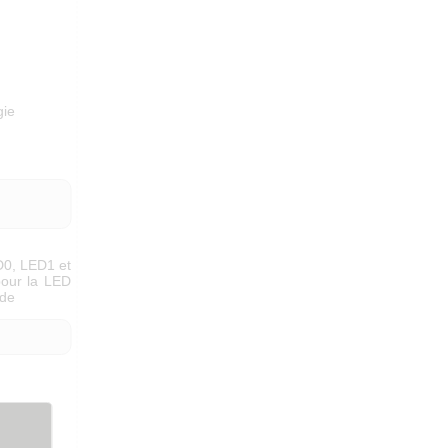
gie
ED0, LED1 et
pour la LED
nde