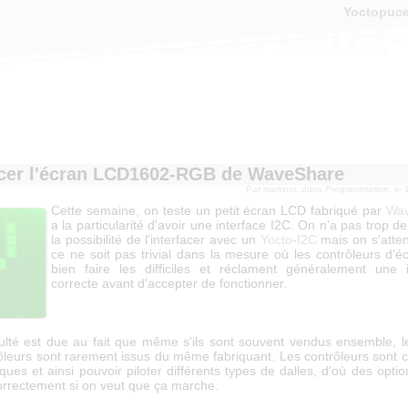
Yoctopuc
 l'écran LCD16
acer l'écran LCD1602-RGB de WaveShare
Par
martinm
, dans
Programmation
, le
Cette semaine, on teste un petit écran LCD fabriqué par
Wav
a la particularité d'avoir une interface I2C. On n'a pas trop d
la possibilité de l'interfacer avec un
Yocto-I2C
mais on s'atte
ce ne soit pas trivial dans la mesure où les contrôleurs d'é
bien faire les difficiles et réclament généralement une ini
correcte avant d'accepter de fonctionner.
iculté est due au fait que même s'ils sont souvent vendus ensemble, le
rôleurs sont rarement issus du même fabriquant. Les contrôleurs sont 
ques et ainsi pouvoir piloter différents types de dalles, d'où des option
 correctement si on veut que ça marche.