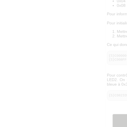
0x04 
0x08 
Pour inform
Pour initiali
Mettr
Mettr
Ce qui don
{S}C00000{
{S}C008FF
Pour contrô
LED2. On p
bleue à 0x
{S}C08233