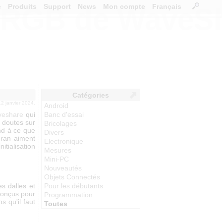
e
Produits
Support
News
Mon compte
Français
02-RGB de WaveS
Catégories
 12 janvier 2024.
Android
eshare
qui
Banc d'essai
e doutes sur
Bricolages
nd à ce que
Divers
cran aiment
Electronique
tialisation
Mesures
Mini-PC
Nouveautés
Objets Connectés
s dalles et
Pour les débutants
conçus pour
Programmation
s qu'il faut
Toutes