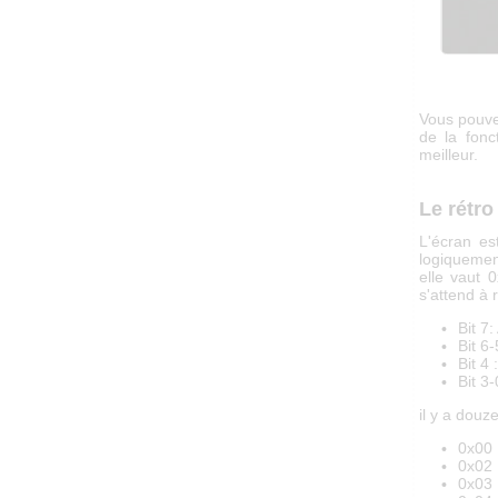
Vous pouvez
de la fonc
meilleur.
Le rétro
L'écran es
logiquemen
elle vaut 
s'attend à
Bit 7
Bit 6
Bit 4 
Bit 3-
il y a douz
0x00 
0x02 
0x03 