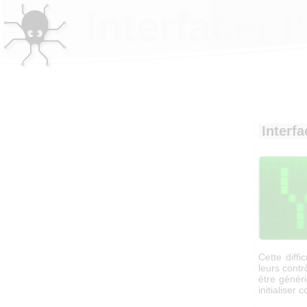
Interfacer
Interf
Cette diff
leurs cont
être généri
initialiser