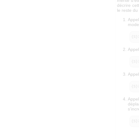
mérite d'ê
décrire cet
le reste du
Appel
mode 
{S}
Appel
{S}
Appel
{S}
Appel
dépl
s'inc
{S}