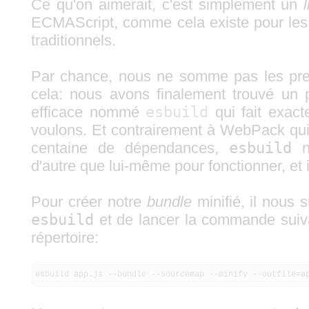
Ce qu'on aimerait, c'est simplement un
ECMAScript, comme cela existe pour les
traditionnels.
Par chance, nous ne somme pas les pre
cela: nous avons finalement trouvé un pe
efficace nommé
esbuild
qui fait exac
voulons. Et contrairement à WebPack qui 
centaine de dépendances,
esbuild
n'
d'autre que lui-même pour fonctionner, et il
Pour créer notre
bundle
minifié, il nous su
esbuild
et de lancer la commande sui
répertoire:
esbuild app.
js
--bundle --sourcemap --minify --outfile=a