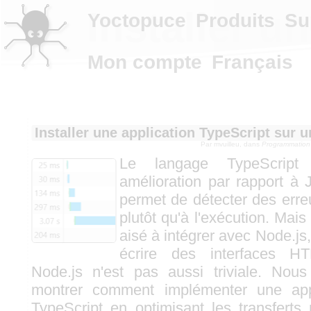
Installer u
Yoctopuce
Produits
Su
Mon compte
Français
Installer une application TypeScript sur 
Par
mvuilleu
, dans
Programmation
Le langage TypeScrip
amélioration par rapport à J
permet de détecter des erreu
plutôt qu'à l'exécution. Mais 
aisé à intégrer avec Node.js,
écrire des interfaces H
Node.js n'est pas aussi triviale. Nou
montrer comment implémenter une ap
TypeScript en optimisant les transferts