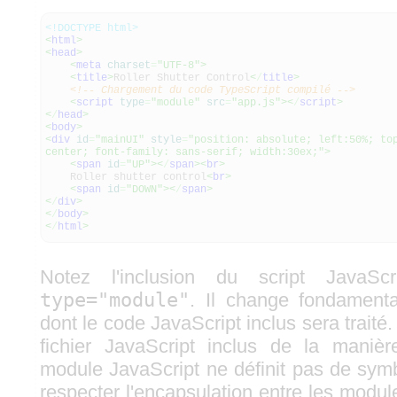
<!DOCTYPE html>
<
html
>
<
head
>
<
meta
charset
=
"UTF-8"
>
<
title
>
Roller Shutter Control
<
/
title
>
<!-- Chargement du code TypeScript compilé -->
<
script
type
=
"module"
src
=
"app.js"
><
/
script
>
<
/
head
>
<
body
>
<
div
id
=
"mainUI"
style
=
"position: absolute; left:50%; to
center; font-family: sans-serif; width:30ex;"
>
<
span
id
=
"UP"
><
/
span
><
br
>
Roller shutter control
<
br
>
<
span
id
=
"DOWN"
><
/
span
>
<
/
div
>
<
/
body
>
<
/
html
>
Notez l'inclusion du script JavaSc
type="module"
. Il change fondament
dont le code JavaScript inclus sera traité
fichier JavaScript inclus de la manière
module JavaScript ne définit pas de sym
respecter l'encapsulation entre les module