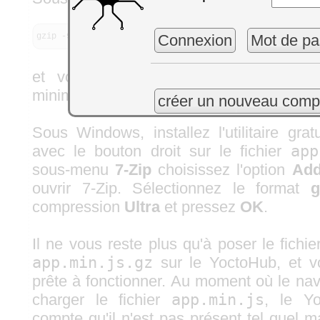
Connexion
Mot de pa
gzip -
9
app.
min
.
js
et vous aurez un fichier
app.min.j
minimale.
créer un nouveau comp
Sous Windows, installez l'utilitaire grat
avec le bouton droit sur le fichier
app
sous-menu
7-Zip
choisissez l'option
Add
ouvrir 7-Zip. Sélectionnez le format
g
compression
Ultra
et pressez
OK
.
Il ne vous reste plus qu'à poser le fichie
app.min.js.gz
sur le YoctoHub, et vo
prête à fonctionner. Au moment où le nav
charger le fichier
app.min.js
, le Y
compte qu'il n'est pas présent tel quel 