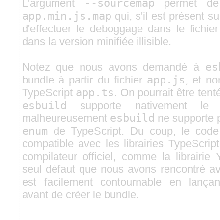
L'argument
--sourcemap
permet de 
app.min.js.map
qui, s'il est présent s
d'effectuer le deboggage dans le fichier
dans la version minifiée illisible.
Notez que nous avons demandé à
es
bundle à partir du fichier
app.js
, et no
TypeScript
app.ts
. On pourrait être tent
esbuild
supporte nativement le T
malheureusement
esbuild
ne supporte p
enum
de TypeScript. Du coup, le code
compatible avec les librairies TypeScrip
compilateur officiel, comme la librairie
seul défaut que nous avons rencontré ave
est facilement contournable en lanç
avant de créer le bundle.