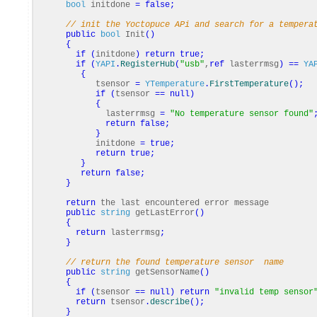
bool
initdone
=
false
;
// init the Yoctopuce APi and search for a tempera
public
bool
Init
(
)
{
if
(
initdone
)
return
true
;
if
(
YAPI
.
RegisterHub
(
"usb"
,
ref
lasterrmsg
)
==
YA
{
tsensor
=
YTemperature
.
FirstTemperature
(
)
;
if
(
tsensor
==
null
)
{
lasterrmsg
=
"No temperature sensor found"
return
false
;
}
initdone
=
true
;
return
true
;
}
return
false
;
}
return
the last encountered error message
public
string
getLastError
(
)
{
return
lasterrmsg
;
}
// return the found temperature sensor name
public
string
getSensorName
(
)
{
if
(
tsensor
==
null
)
return
"invalid temp sensor
return
tsensor
.
describe
(
)
;
}