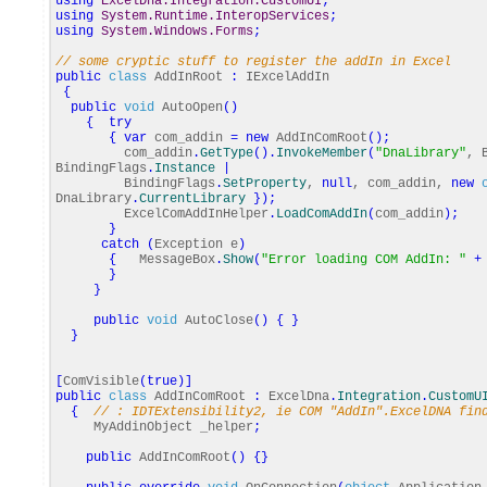
using
ExcelDna.Integration.CustomUI
;
using
System.Runtime.InteropServices
;
using
System.Windows.Forms
;
// some cryptic stuff to register the addIn in Excel
public
class
AddInRoot
:
IExcelAddIn
{
public
void
AutoOpen
(
)
{
try
{
var
com_addin
=
new
AddInComRoot
(
)
;
com_addin
.
GetType
(
)
.
InvokeMember
(
"DnaLibrary"
, 
BindingFlags
.
Instance
|
BindingFlags
.
SetProperty
,
null
, com_addin,
new
DnaLibrary
.
CurrentLibrary
}
)
;
ExcelComAddInHelper
.
LoadComAddIn
(
com_addin
)
;
}
catch
(
Exception e
)
{
MessageBox
.
Show
(
"Error loading COM AddIn: "
+
}
}
public
void
AutoClose
(
)
{
}
}
[
ComVisible
(
true
)
]
public
class
AddInComRoot
:
ExcelDna
.
Integration
.
CustomU
{
// : IDTExtensibility2, ie COM "AddIn".ExcelDNA fin
MyAddinObject _helper
;
public
AddInComRoot
(
)
{
}