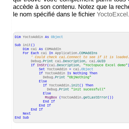
accède à son contenu. Notez que la rech
le nom spécifié dans le fichier
YoctoExcel
Dim
YoctoAddin
As
Object
Sub
init
(
)
Dim
cai
As
COMAddIn
For
Each
cai
In
Application
.
COMAddIns
' Could check cai.Connect to see if it is loaded
Debug
.
Print
cai
.
Description
, cai
.
GUID
If
InStr
(
cai
.
Description
,
"Yoctopuce Excel demo"
Set
YoctoAddin
=
cai
.
Object
If
YoctoAddin
Is
Nothing
Then
Debug
.
Print
"ObjNothing"
Else
If
YoctoAddin
.
init
(
)
Then
Debug
.
Print
"init sucessfull"
Else
MsgBox
(
YoctoAddin
.
getLastError
(
)
)
End
If
End
If
End
If
Next
End
Sub