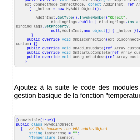
public
override
void
OnConnection
(
object
Application
ext_ConnectMode ConnectMode,
object
AddInInst,
ref
Ar
{
_helper
=
new
MyAddinObject
(
)
;
AddInInst
.
GetType
(
)
.
InvokeMember
(
"Object"
,
BindingFlags
.
Public
|
BindingFlags
.
Insta
BindingFlags
.
SetProperty
,
null
,AddInInst,
new
object
[
]
{
_helper
}
)
}
public
override
void
OnDisconnection
(
ext_Disconnect
custom
)
{
}
public
override
void
OnAddInsUpdate
(
ref
Array custo
public
override
void
OnStartupComplete
(
ref
Array cu
public
override
void
OnBeginShutdown
(
ref
Array cust
}
Ajoutez à la suite le code des modules
gestion basique de la fonction "temperatur
[
ComVisible
(
true
)
]
public
class
MyAddinObject
{
// This becomes the VBA addin.Object
string
lasterrmsg
=
""
;
YTemperature
tsensor
;