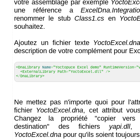
votre assemblage par exemple
YoctoExce
une référence a
ExcelDna.Integrati
renommer le stub
Class1.cs
en
YoctoE
souhaitez.
Ajoutez un fichier texte
YoctoExcel.dn
description de votre complément pour Exc
<DnaLibrary
Name
=
"Yoctopuce Excel demo"
RuntimeVersion
=
"
<ExternalLibrary Path
=
"YoctoExcel.dll"
/
>
<
/
DnaLibrary>
Ne mettez pas n'importe quoi pour l'att
fichier
YoctoExcel.dna
, cet attribut vou
Changez la propriété "copier vers 
destination" des fichiers
yapi.dll
YoctoExcel.dna
pour qu'ils soient toujours