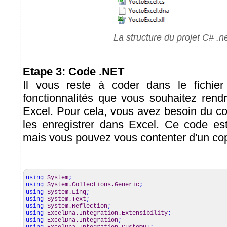
La structure du projet C# .n
Etape 3: Code .NET
Il vous reste à coder dans le fichie
fonctionnalités que vous souhaitez rend
Excel. Pour cela, vous avez besoin du c
les enregistrer dans Excel. Ce code es
mais vous pouvez vous contenter d'un copi
using
System
;
using
System.Collections.Generic
;
using
System.Linq
;
using
System.Text
;
using
System.Reflection
;
using
ExcelDna.Integration.Extensibility
;
using
ExcelDna.Integration
;