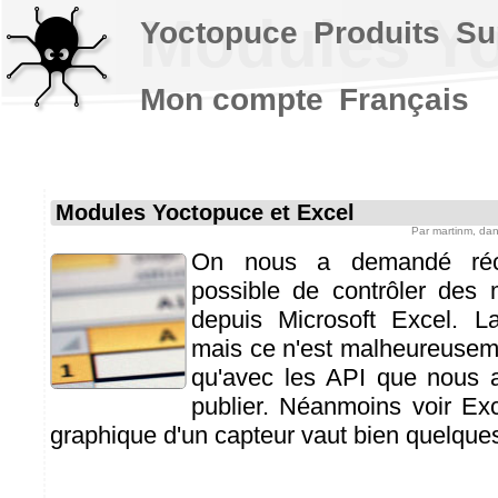
Modules Yo
Yoctopuce
Produits
Su
Mon compte
Français
Modules Yoctopuce et Excel
Par
martinm
, da
On nous a demandé réce
possible de contrôler des
depuis Microsoft Excel. L
mais ce n'est malheureuseme
qu'avec les API que nous a
publier. Néanmoins voir Exce
graphique d'un capteur vaut bien quelques 