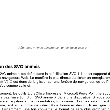
Séquence de mesures produite par le Yocto-Watt-V2-C
tion des SVG animés
SVG animé a été défini dans la spécification SVG 1.1 et est supporté 
s navigateurs Web. La manière la plus directe d'afficher un enregistrem
att-V2-C
est donc de le glisser sur une fenêtre de navigateur, ou de l'
eb comme celle-ci.
ement, les outils LibreOffice Impress et Microsoft PowerPoint ne supp
urs pas l'insertion d'un SVG animé à dans une diapositive. Si vous vou
ce enregistrée à une présentation, vous devrez donc la convertir, soit
mé, soit sous forme de vidéo. Vous trouverez des outils en ligne po
. Evidemment, une fois convertis, le format ne sera plus vectoriel: 