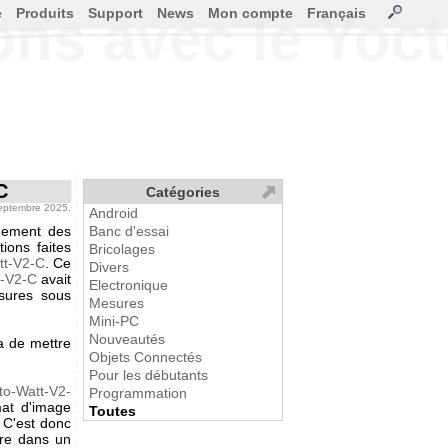
e
Produits
Support
News
Mon compte
Français
ons avec le Yoc
C
Catégories
septembre 2025.
Android
nement des
Banc d'essai
ions faites
Bricolages
tt-V2-C
. Ce
Divers
t-V2-C
avait
Electronique
sures sous
Mesures
Mini-PC
Nouveautés
ra de mettre
Objets Connectés
Pour les débutants
to-Watt-V2-
Programmation
mat d'image
Toutes
. C'est donc
ure dans un