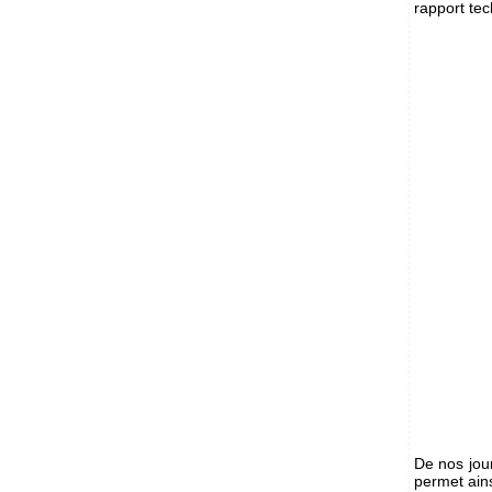
rapport tec
De nos jour
permet ains