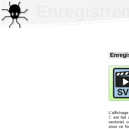
Enregistre
Enregi
L'affichag
C
est fait
vectoriel, 
sous ce fo