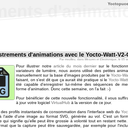
Yoctopuc
ments d'animati
strements d'animations avec le Yocto-Watt-V2-
Par
mvuilleu
, dans
Mesures et Electronique
, le 05 
Pour illustrer notre
article du mois dernier
sur le fonction
variateurs de lumière, nous avons utilisé des petites animat
manuellement sur la base d'images produites par le
Yocto-Wa
faisant, on s'est dit que ça aurait été pratique si le
Yocto-Wat
été capable d'enregistrer lui-même des séquences de me
forme d'animation. Donc cette semaine, on l'a fait :-)
Pour bénéficier de cette nouvelle fonctionnalité, il vous suffi
à jour votre logiciel
VirtualHub
à la version de ce jour.
e des profils instantanés de consommation dans l'interface web du
Yoc
 à l'aide d'une image au format SVG, générée au vol. C'est un for
ce qui signifie qu'elle peut être grossie à volonté tout en restant nette
rmat que la capture peut être sauvegardée, par exemple pour l'incl