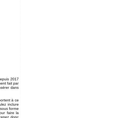
depuis 2017
ent fait par
insérer dans
ortent à ce
lez inclure
 sous forme
ur faire la
prenez donc