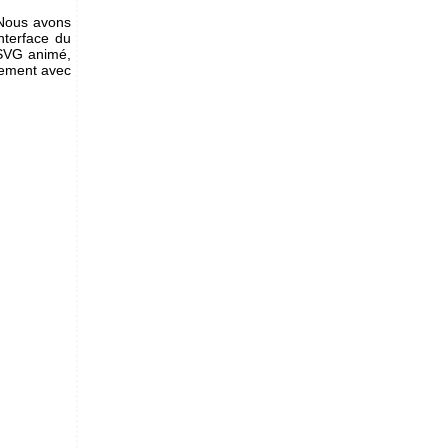
 Nous avons
terface du
 SVG animé,
rement avec