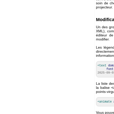
soin de cho
projecteur.
Modifica
Un des gro
XML), comp
éditeur d
modifier.
Les légen
directeme
information
<text
dom
font
2025-09-0
La liste de
la balise
<
points-virg
<animate
Vous pouvez