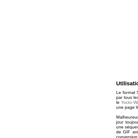
Utilisa
Le format 
par tous le
le
Yocto-W
une page W
Malheureus
jour toujo
une séquen
de GIF ani
conversion