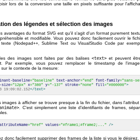
isir lors de la conversion une taille en pixels suffisante pour l'affich
tion des légendes et sélection des images
s avantages du format SVG est qu'il s'agit d'un format purement textu
réhensible et modifiable. Vous pouvez donc facilement ouvrir le fich
e texte (Nodepad++, Sublime Text ou VisualStudio Code par exempl
des des images sont faites par des balises
<text>
et peuvent être
nt. Par exemple, vous pouvez remplacer le timestamp de l'imag
 sur le contexte de la mesure:
inant-baseline
=
"baseline"
text-anchor
=
"end"
font-family
=
"sans-se
-size
=
"12px"
x
=
"380"
y
=
"-137"
stroke
=
"none"
fill
=
"#000000"
>
3 19:09:02.152
</text
>
s images à afficher se trouve presque à la fin du fichier, dans l'attribu
animate>
. C'est simplement une liste d'identifiants de frames, sépa
ules.
attributeName
=
"href"
values
=
"#frame1;#frame2;..."
/>
 donc facilement supprimer des frames de la liste si vous le désirez, 