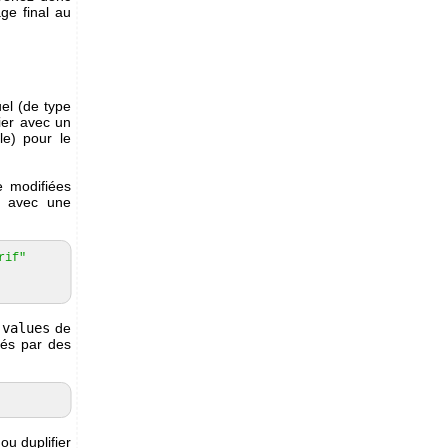
age final au
el (de type
ier avec un
e) pour le
 modifiées
e avec une
rif"
t
values
de
rés par des
ou duplifier