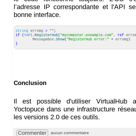
l’adresse IP correspondante et l'API s
bonne interface.
string
errsmg
=
""
;
if
(
YAPI
.
RegisterHub
(
"mycomputer.exeample.com"
,
ref
errs
MessageBox
.
Show
(
"RegisterHub error:"
+
errsmg
)
}
Conclusion
Il est possible d'utiliser VirtualHub
Yoctopuce dans une infrastructure réseau 
les versions 2.0 de ces outils.
Commenter
aucun commentaire