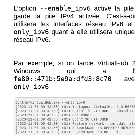
L'option
--enable_ipv6
active la pil
garde la pile IPv4 activée. C'est-à-d
utilisera les interfaces réseau IPv6 e
only_ipv6
quant à elle utilisera unique
réseau IPv6.
Par exemple, si on lance VirtualHub 
Windows qui a l'a
fe80::471b:5e9a:dfd3:8c70
avec
only_ipv6
C:\tmp>VirtualHub.exe --only_ipv6

[2023-11-01 09:42:30] (01) Yoctopuce VirtualHub 2.0.56201
[2023-11-01 09:42:30] (01) Serial is VIRTHUB2-ee2b373b74

[2023-11-01 09:42:30] (01) Use zone B

[2023-11-01 09:42:30] (01) 08:42:30 Use DHCP

[2023-11-01 09:42:30] (01) Restore network from .dat file
[2023-11-01 09:42:30] (01) NetworkName is DESKTOP-NN7UMR4
[2023-11-01 09:42:30] (01) LogicalName is not set
