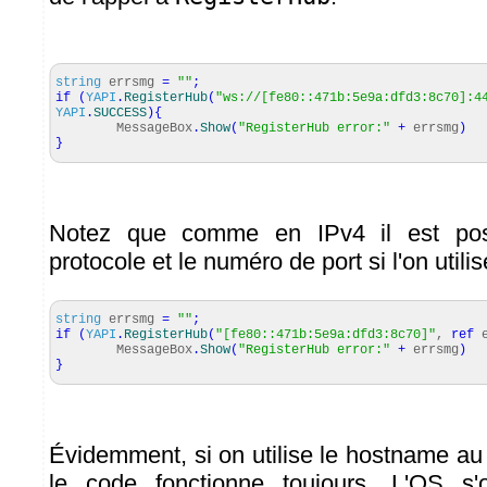
string
errsmg
=
""
;
if
(
YAPI
.
RegisterHub
(
"ws://[fe80::471b:5e9a:dfd3:8c70]:4
YAPI
.
SUCCESS
)
{
MessageBox
.
Show
(
"RegisterHub error:"
+
errsmg
)
}
Notez que comme en IPv4 il est poss
protocole et le numéro de port si l'on utilis
string
errsmg
=
""
;
if
(
YAPI
.
RegisterHub
(
"[fe80::471b:5e9a:dfd3:8c70]"
,
ref
e
MessageBox
.
Show
(
"RegisterHub error:"
+
errsmg
)
}
Évidemment, si on utilise le hostname au 
le code fonctionne toujours. L'OS s'