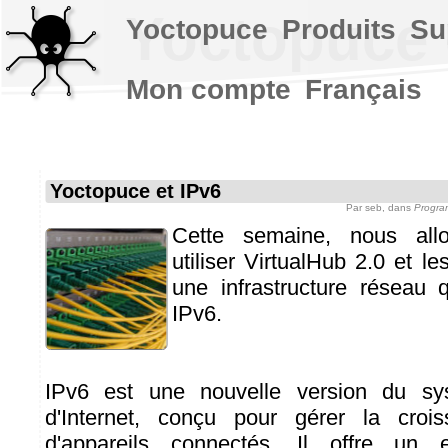
Yoctopuce 
Yoctopuce
Produits
Su
Mon compte
Français
Yoctopuce et IPv6
Par
seb
, dans
Progra
Cette semaine, nous all
utiliser VirtualHub 2.0 et le
une infrastructure réseau 
IPv6.
IPv6 est une nouvelle version du sy
d'Internet, conçu pour gérer la cro
d'appareils connectés. Il offre un 