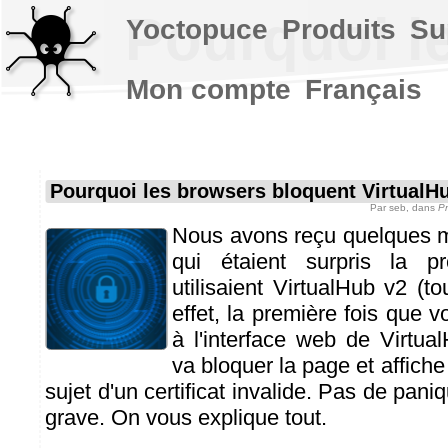
Pourquoi l
Yoctopuce
Produits
Su
Mon compte
Français
Pourquoi les browsers bloquent VirtualH
Par
seb
, dans
Pr
Nous avons reçu quelques m
qui étaient surpris la pr
utilisaient VirtualHub v2 (t
effet, la première fois que 
à l'interface web de Virtua
va bloquer la page et affich
sujet d'un certificat invalide. Pas de pani
grave. On vous explique tout.