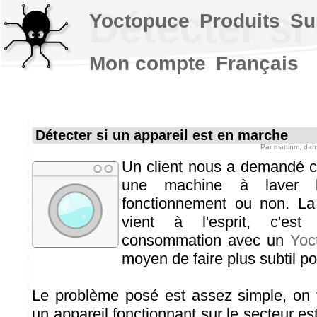
Détecter si
Yoctopuce
Produits
Su
Mon compte
Français
Détecter si un appareil est en marche
Par
martinm
, da
Un client nous a demandé c
une machine à laver 
fonctionnement ou non. La
vient à l'esprit, c'es
consommation avec un
Yoc
moyen de faire plus subtil p
Le problème posé est assez simple, on v
un appareil fonctionnant sur le secteur e