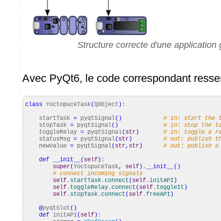
Structure correcte d'une application
Avec PyQt6, le code correspondant resse
class
YoctopuceTask
(
QObject
)
:
startTask
=
pyqtSignal
(
)
# in: start the 
stopTask
=
pyqtSignal
(
)
# in: stop the t
toggleRelay
=
pyqtSignal
(
str
)
# in: toggle a r
statusMsg
=
pyqtSignal
(
str
)
# out: publish t
newValue
=
pyqtSignal
(
str
,
str
)
# out: publish a
def
__init__
(
self
)
:
super
(
YoctopuceTask
,
self
)
.
__init__
(
)
# connect incoming signals
self
.
startTask
.
connect
(
self
.
initAPI
)
self
.
toggleRelay
.
connect
(
self
.
toggleIt
)
self
.
stopTask
.
connect
(
self
.
freeAPI
)
@
pyqtSlot
(
)
def
initAPI
(
self
)
: