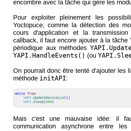
encombre avec la tâche qui gère les mod
Pour exploiter pleinement les possibili
Yoctopuce, comme la détection des mo
cours d'application et la transmissi
callback, il faut encore ajouter à la tâch
périodique aux méthodes
YAPI.Updat
YAPI.HandleEvents()
(ou
YAPI.Sle
On pourrait donc être tenté d'ajouter les l
méthode
initAPI
:
while
True
:
YAPI
.
UpdateDeviceList
(
)
YAPI
.
Sleep
(
500
)
Mais c'est une mauvaise idée: il fau
communication asynchrone entre les 