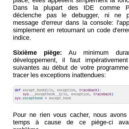
place, elles appellent simplement la fon
Dans la plupart des IDE comme P
déclenche pas le debugger, ni ne p
message d'erreur dans la console: l'app
simplement en retournant un code d'erre
indice.
Sixième piège:
Au minimum duran
développement, il faut impérativement
suivantes au début de votre programme
tracer les exceptions inattendues:
def
except_hook
(
cls
,
exception
,
traceback
)
:
sys
.__excepthook__
(
cls
,
exception
,
traceback
)
sys
.
excepthook
=
except_hook
Pour ne rien vous cacher, nous avons
temps à cause de ce piège-ci ava