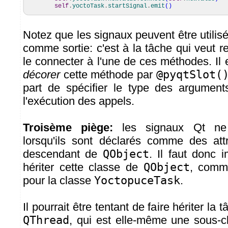
self
.
yoctoTask
.
startSignal
.
emit
(
)
Notez que les signaux peuvent être utili
comme sortie: c'est à la tâche qui veut r
le connecter à l'une de ces méthodes. I
décorer
cette méthode par
@pyqtSlot(
part de spécifier le type des argument
l'exécution des appels.
Troisème piège:
les signaux Qt ne 
lorsqu'ils sont déclarés comme des att
descendant de
QObject
. Il faut donc 
hériter cette classe de
QObject
, comme
pour la classe
YoctopuceTask
.
Il pourrait être tentant de faire hériter la
QThread
, qui est elle-même une sous-