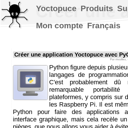
Créer une 
Yoctopuce
Produits
Su
Mon compte
Français
Créer une application Yoctopuce avec Py
Par
mvuilleu
,
Python figure depuis plusieu
langages de programmation 
C'est probablement dû
remarquable portabilité 
plateformes, y compris sur
les Raspberry Pi. Il est même
Python pour faire des applications a
interface graphique, mais cela recèle u
pièges, que nous allons vous aider à éviter