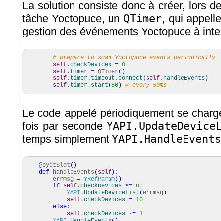
La solution consiste donc à créer, lors de l
tâche Yoctopuce, un
QTimer
, qui appell
gestion des événements Yoctopuce à interv
# prepare to scan Yoctopuce events periodically
self
.
checkDevices
=
0
self
.
timer
=
QTimer
(
)
self
.
timer
.
timeout
.
connect
(
self
.
handleEvents
)
self
.
timer
.
start
(
50
)
# every 50ms
Le code appelé périodiquement se charg
fois par seconde
YAPI.UpdateDevice
temps simplement
YAPI.HandleEvents
@
pyqtSlot
(
)
def
handleEvents
(
self
)
:
errmsg
=
YRefParam
(
)
if
self
.
checkDevices
<=
0
:
YAPI
.
UpdateDeviceList
(
errmsg
)
self
.
checkDevices
=
10
else
:
self
.
checkDevices
-
=
1
YAPI
.
HandleEvents
(
)