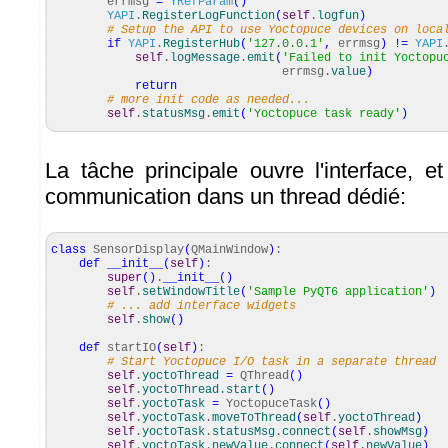
errmsg
=
YRefParam
(
)
YAPI
.
RegisterLogFunction
(
self
.
logfun
)
# Setup the API to use Yoctopuce devices on loca
if
YAPI
.
RegisterHub
(
'127.0.0.1'
,
errmsg
)
!=
YAPI
self
.
logMessage
.
emit
(
'Failed to init Yoctopu
errmsg.
value
)
return
# more init code as needed...
self
.
statusMsg
.
emit
(
'Yoctopuce task ready'
)
La tâche principale ouvre l'interface, e
communication dans un thread dédié:
class
SensorDisplay
(
QMainWindow
)
:
def
__init__
(
self
)
:
super
(
)
.
__init__
(
)
self
.
setWindowTitle
(
'Sample PyQT6 application'
)
# ... add interface widgets
self
.
show
(
)
def
startIO
(
self
)
:
# Start Yoctopuce I/O task in a separate thread
self
.
yoctoThread
=
QThread
(
)
self
.
yoctoThread
.
start
(
)
self
.
yoctoTask
=
YoctopuceTask
(
)
self
.
yoctoTask
.
moveToThread
(
self
.
yoctoThread
)
self
.
yoctoTask
.
statusMsg
.
connect
(
self
.
showMsg
)
self
.
yoctoTask
.
newValue
.
connect
(
self
.
newValue
)