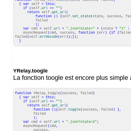
function
YRelay_set_state
(
state
,
success
,
failed
)
{
var
self
=
this
;
if
(
self.
url
==
""
)
return
self.
get_url
(
function
(
)
{
self.
set_state
(
state
,
success
,
fai
failed
)
;
var
cmd
=
self.
url
+
".json?state="
+
(
state
?
"1"
:
AsyncRequest
(
cmd
,
success
,
function
(
err
)
{
if
(
faile
failed
(
self.
errDecode
(
err
)
)
;
}
)
;
}
YRelay.toogle
La fonction toogle est encore plus simple
function
YRelay_toggle
(
success
,
failed
)
{
var
self
=
this
;
if
(
self.
url
==
""
)
return
self.
get_url
(
function
(
)
{
self.
toggle
(
success
,
failed
)
}
,
failed
)
;
var
cmd
=
self.
url
+
".json?state=X"
;
AsyncRequest
(
cmd
,
success
,