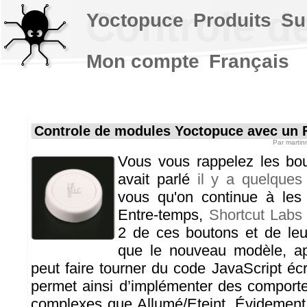
Controle d
Yoctopuce
Produits
Su
Mon compte
Français
Controle de modules Yoctopuce avec un 
Par
martin
Vous vous rappelez les bou
avait parlé
il y a quelques
vous qu'on continue à les u
Entre-temps,
Shortcut Labs
2 de ces boutons et de leu
que le nouveau modèle, a
peut faire tourner du code JavaScript écrit
permet ainsi d’implémenter des comport
complexes que Allumé/Eteint. Évidement