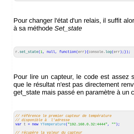
Pour changer l'état d'un relais, il suffit al
à sa méthode
Set_state
r.
set_state
(
1
,
null
,
function
(
err
)
{
console.
log
(
err
)
;
}
)
;
Pour lire un capteur, le code est assez si
que le résultat n'est pas directement re
get_state mais passé en paramètre à un c
// référence le premier capteur de température
// disponible à l'adresse
var
t
=
new
YTemperature
(
"192.168.0.32:4444"
,
""
)
;
// récupère la valeur du capteur