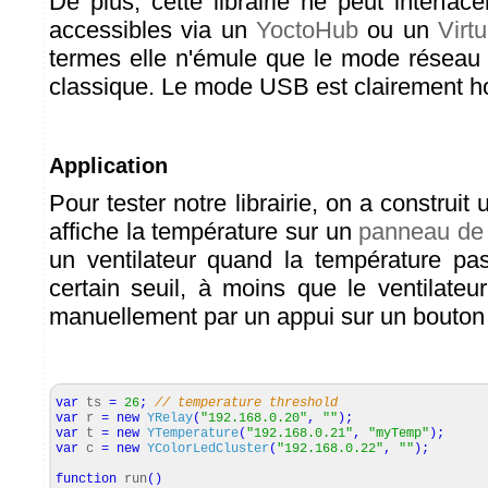
De plus, cette librairie ne peut interfa
accessibles via un
YoctoHub
ou un
Virt
termes elle n'émule que le mode réseau
classique. Le mode USB est clairement ho
Application
Pour tester notre librairie, on a construit
affiche la température sur un
panneau de
un ventilateur quand la température pa
certain seuil, à moins que le ventilateu
manuellement par un appui sur un bouton F
var
ts
=
26
;
// temperature threshold
var
r
=
new
YRelay
(
"192.168.0.20"
,
""
)
;
var
t
=
new
YTemperature
(
"192.168.0.21"
,
"myTemp"
)
;
var
c
=
new
YColorLedCluster
(
"192.168.0.22"
,
""
)
;
function
run
(
)