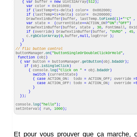
{
var
buffer
=
new
Uint32Array
(
512
)
;
var
color
=
0x101000
;
if
(
lastTemp
<
ts
-
delta
)
color
=
0x002000
;
if
(
lastTemp
>
ts
+
delta
)
color
=
0x200000
;
DrawTextinBuffer
(
buffer
,
lastTemp.
toFixed
(
1
)
+
"°C"
,
var
state
=
(
currentState
==
ACTION_ON
?
"ON"
:
"OFF"
)
DrawTextinBuffer
(
buffer
,
state
,
30
,
FontSmall
,
0x10
if
(
override
)
DrawTextinBuffer
(
buffer
,
"OVRD"
,
45
,
c.
rgbColorArray
(
0
,
buffer
,
null
,
logError
)
;
}
}
// flic button control
buttonManager.
on
(
"buttonSingleOrDoubleClickOrHold"
,
function
(
obj
)
{
var
button
=
buttonManager.
getButton
(
obj.
bdaddr
)
;
if
(
obj.
isSingleClick
)
{
console.
log
(
"Click on "
+
obj.
bdaddr
)
switch
(
currentState
)
{
case
ACTION_ON
:
todo
=
ACTION_OFF
;
override
=
case
ACTION_OFF
:
todo
=
ACTION_ON
;
override
=
}
}
}
)
;
console.
log
(
"hello"
)
;
setInterval
(
run
,
1000
)
;
Et pour vous prouver que ça marche, on