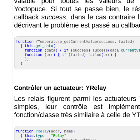
valable pour toutes les valeurs de 
Yoctopuce. Si tout se passe bien, le ré
callback
success
, dans le cas contraire 
décrivant le problème est passé au callb
function
YTemperature_getCurrentValue
(
success
,
failed
)
{
this
.
get_data
(
function
(
data
)
{
if
(
success
)
success
(
data.
currentV
function
(
err
)
{
if
(
failed
)
failed
(
err
)
}
)
;
}
Contrôler un actuateur: YRelay
Les relais figurent parmi les actuateurs
simples, leur contrôle est implémen
fonction/classe très similaire à celle de 
function
YRelay
(
addr
,
name
)
{
this
.
type
=
"Relay"