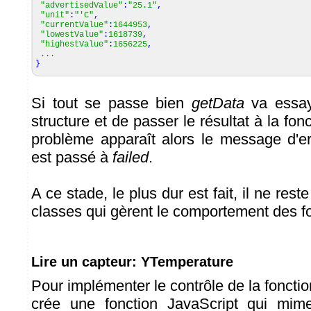
"advertisedValue"
:
"25.1"
,
"unit"
:
"'C"
,
"currentValue"
:
1644953
,
"lowestValue"
:
1618739
,
"highestValue"
:
1656225
,
...
}
Si tout se passe bien
getData
va essay
structure et de passer le résultat à la fon
problème apparaît alors le message d'e
est passé à
failed
.
A ce stade, le plus dur est fait, il ne rest
classes qui gèrent le comportement des f
Lire un capteur: YTemperature
Pour implémenter le contrôle de la fonct
crée une fonction JavaScript qui mim