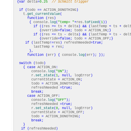
{
var
delta
=
0.25
// Schmitt trigger
if
(
todo
==
ACTION_DONOTHING
)
t.
get_currentValue
(
function
(
res
)
{
console.
log
(
"temp= "
+
res.
toFixed
(
1
)
)
if
(
(
res
>=
ts
+
delta
)
&&
(
lastTemp
<
ts
+
del
{
override
=
false
;
todo
=
ACTION_ON
;
}
if
(
(
res
<=
ts
-
delta
)
&&
(
lastTemp
>
ts
-
del
{
override
=
false
;
todo
=
ACTION_OFF
;
}
if
(
lastTemp
!=
res
)
refreshNeeded
=
true
;
lastTemp
=
res
;
}
,
function
(
err
)
{
console.
log
(
err
)
;
}
)
;
switch
(
todo
)
{
case
ACTION_ON
:
console.
log
(
"ON"
)
;
r.
set_state
(
1
,
null
,
logError
)
currentState
=
ACTION_ON
;
todo
=
ACTION_DONOTHING
;
refreshNeeded
=
true
;
break
;
case
ACTION_OFF
:
console.
log
(
"OFF"
)
;
refreshNeeded
=
true
;
r.
set_state
(
0
,
null
,
logError
)
currentState
=
ACTION_OFF
;
todo
=
ACTION_DONOTHING
;
break
;
}
if
(
refreshNeeded
)