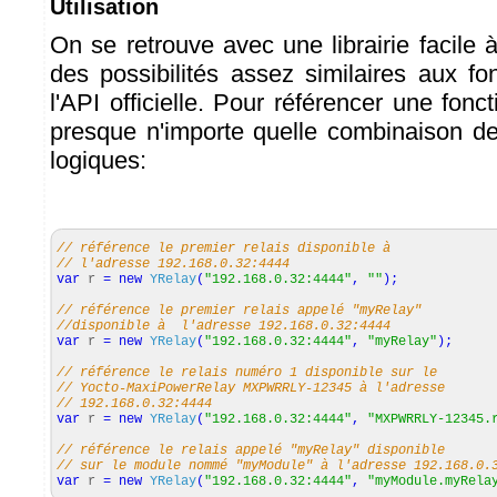
Utilisation
On se retrouve avec une librairie facile à 
des possibilités assez similaires aux f
l'API officielle. Pour référencer une fonct
presque n'importe quelle combinaison d
logiques:
// référence le premier relais disponible à
// l'adresse 192.168.0.32:4444
var
r
=
new
YRelay
(
"192.168.0.32:4444"
,
""
)
;
// référence le premier relais appelé "myRelay"
//disponible à l'adresse 192.168.0.32:4444
var
r
=
new
YRelay
(
"192.168.0.32:4444"
,
"myRelay"
)
;
// référence le relais numéro 1 disponible sur le
// Yocto-MaxiPowerRelay MXPWRRLY-12345 à l'adresse
// 192.168.0.32:4444
var
r
=
new
YRelay
(
"192.168.0.32:4444"
,
"MXPWRRLY-12345.
// référence le relais appelé "myRelay" disponible
// sur le module nommé "myModule" à l'adresse 192.168.0.
var
r
=
new
YRelay
(
"192.168.0.32:4444"
,
"myModule.myRela