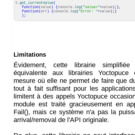
t.
get_currentValue
(
function
(
value
)
{
console.
log
(
"value="
+
value
)
;
}
,
function
(
err
)
{
console.
log
(
"Error: "
+
value
)
;
}
)
;
Limitations
Évidement, cette librairie simplifi
équivalente aux librairies Yoctopuce o
mesure où elle ne permet de faire que 
tout à fait suffisant pour les applicati
limitent à des appels Yoctopuce occasio
module est traité gracieusement en app
Fail(), mais ce système n'a pas la puis
arrival/removal de l'API originale.