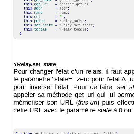
this
.
get_data
=
generic_getData
;
this
.
get_url
=
generic_getUrl
this
.
addr
=
addr
;
this
.
name
=
name
;
this
.
url
=
""
;
this
.
pulse
=
YRelay_pulse
;
this
.
set_state
=
YRelay_set_state
;
this
.
toggle
=
YRelay_toggle
;
}
YRelay.set_state
Pour changer l'état d'un relais, il faut 
le paramètre "state=" zéro pour l'état A, u
pour inverser l'état. Pour ce faire,
set_s
appeler sa méthode get_url qui lui perme
mémoriser son URL (
this.url
) puis effec
cette URL avec le paramètre
state
à 0 ou 