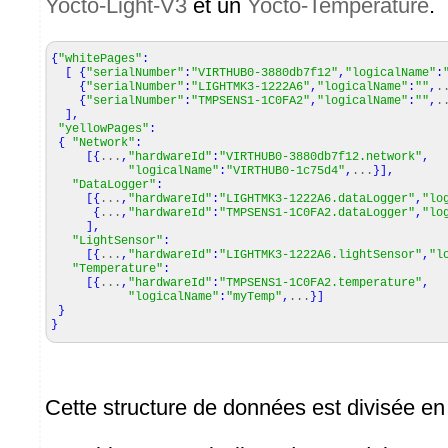
Yocto-Light-V3
et un
Yocto-Temperature
.
{
"whitePages"
:
[
{
"serialNumber"
:
"VIRTHUB0-3880db7f12"
,
"logicalName"
:
{
"serialNumber"
:
"LIGHTMK3-1222A6"
,
"logicalName"
:
""
,
.
{
"serialNumber"
:
"TMPSENS1-1C0FA2"
,
"logicalName"
:
""
,
.
]
,
"yellowPages"
:
{
"Network"
:
[
{
...
,
"hardwareId"
:
"VIRTHUB0-3880db7f12.network"
,
"logicalName"
:
"VIRTHUB0-1c75d4"
,
...
}
]
,
"DataLogger"
:
[
{
...
,
"hardwareId"
:
"LIGHTMK3-1222A6.dataLogger"
,
"lo
{
...
,
"hardwareId"
:
"TMPSENS1-1C0FA2.dataLogger"
,
"lo
]
,
"LightSensor"
:
[
{
...
,
"hardwareId"
:
"LIGHTMK3-1222A6.lightSensor"
,
"l
"Temperature"
:
[
{
...
,
"hardwareId"
:
"TMPSENS1-1C0FA2.temperature"
,
"logicalName"
:
"myTemp"
,
...
}
]
}
}
Cette structure de données est divisée en 