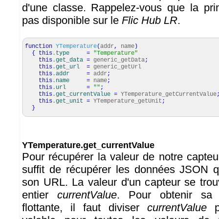
d'une classe. Rappelez-vous que la prim
pas disponible sur le
Flic Hub LR
.
function
YTemperature
(
addr
,
name
)
{
this
.
type
=
"Temperature"
this
.
get_data
=
generic_getData
;
this
.
get_url
=
generic_getUrl
this
.
addr
=
addr
;
this
.
name
=
name
;
this
.
url
=
""
;
this
.
get_currentValue
=
YTemperature_getCurrentValue
this
.
get_unit
=
YTemperature_getUnit
;
}
YTemperature.get_currentValue
Pour récupérer la valeur de notre capteu
suffit de récupérer les données JSON q
son URL. La valeur d'un capteur se tro
entier
currentValue
. Pour obtenir sa 
flottante, il faut diviser
currentValue
pa