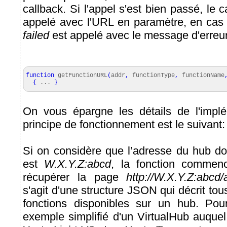
callback. Si l'appel s'est bien passé, le 
appelé avec l'URL en paramètre, en cas 
failed
est appelé avec le message d'erreu
function
getFunctionURL
(
addr
,
functionType
,
functionName
{
...
}
On vous épargne les détails de l'implé
principe de fonctionnement est le suivant:
Si on considère que l’adresse du hub d
est
W.X.Y.Z:abcd
, la fonction commen
récupérer la page
http://W.X.Y.Z:abcd/
s'agit d'une structure JSON qui décrit tou
fonctions disponibles sur un hub. Pour 
exemple simplifié d'un VirtualHub auque