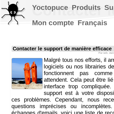
Contacter l
Yoctopuce
Produits
Su
Mon compte
Français
Contacter le support de manière efficace
Par
seb
, da
Malgré tous nos efforts, il a
logiciels ou nos librairies 
fonctionnent pas comme
attendent. Cela peut être li
interface trop compliquée
support est à votre dispos
ces problèmes. Cependant, nous rec
questions imprécises ou incomplètes.
échanges d'emails, voici une liste de r