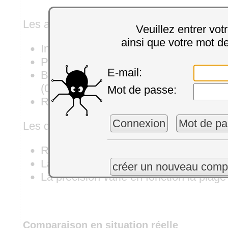
Les avantages d'un capteur infra-rouge:
Veuillez entrer vot
ainsi que votre mot d
Insensible au bruit électromagnétique.
Pas besoin de contact physique avec l
E-mail:
Bonne précision absolue sur les te
(0.2°C à 0.5°C entre 0 et 60°C).
Mot de passe:
Réactivité à la seconde.
Connexion
Mot de pa
Les désavantages d'un capteur infra-roug
Relativement cher.
La plage de mesure est limitée à -70°
créer un nouveau comp
La précision varie en fonction la plag
Comparaison en situation réelle