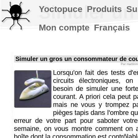
Simuler un
Yoctopuce
Produits
Su
Mon compte
Français
Simuler un gros un consommateur de co
Par
martinm
Lorsqu'on fait des tests d
circuits électroniques, on
besoin de simuler une for
courant. A priori cela peut pa
mais ne vous y trompez pa
pièges tapis dans l'ombre qu
erreur de votre part pour saboter votr
semaine, on vous montre comment on a 
boîte dont la consommation est contrôlab