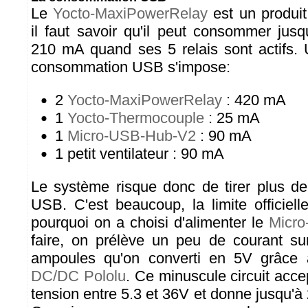
Le
Yocto-MaxiPowerRelay
est un produit
il faut savoir qu'il peut consommer jusq
210 mA quand ses 5 relais sont actifs. U
consommation USB s'impose:
2
Yocto-MaxiPowerRelay
: 420 mA
1
Yocto-Thermocouple
: 25 mA
1
Micro-USB-Hub-V2
: 90 mA
1 petit ventilateur : 90 mA
Le système risque donc de tirer plus d
USB. C'est beaucoup, la limite officiel
pourquoi on a choisi d'alimenter le
Micr
faire, on prélève un peu de courant sur
ampoules qu'on converti en 5V grâc
DC/DC Pololu
. Ce minuscule circuit acce
tension entre 5.3 et 36V et donne jusqu'