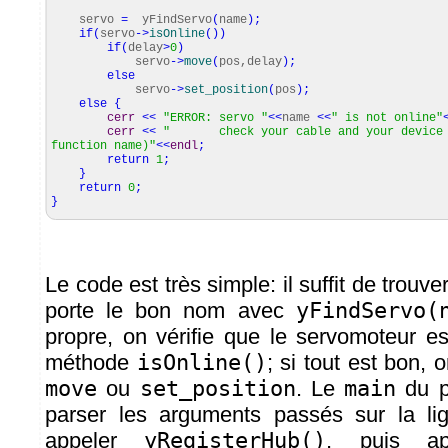
servo
=
yFindServo
(
name
)
;
if
(
servo
-
>
isOnline
(
)
)
if
(
delay
>
0
)
servo
-
>
move
(
pos,delay
)
;
else
servo
-
>
set_position
(
pos
)
;
else
{
cerr
<<
"ERROR: servo "
<<
name
<<
" is not online"
cerr
<<
" check your cable and your device c
function name)"
<<
endl
;
return
1
;
}
return
0
;
}
Le code est très simple: il suffit de trouv
porte le bon nom avec
yFindServo(
propre, on vérifie que le servomoteur e
méthode
isOnline()
; si tout est bon,
move
ou
set_position
. Le
main
du p
parser les arguments passés sur la l
appeler
yRegisterHub()
, puis ap