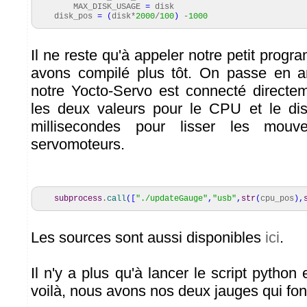
MAX_DISK_USAGE
=
disk
disk_pos
=
(
disk*
2000
/
100
)
-
1000
Il ne reste qu'à appeler notre petit pro
avons compilé plus tôt. On passe en a
notre Yocto-Servo est connecté directe
les deux valeurs pour le CPU et le dis
millisecondes pour lisser les mou
servomoteurs.
subprocess
.
call
(
[
"./updateGauge"
,
"usb"
,
str
(
cpu_pos
)
,
Les sources sont aussi disponibles
ici
.
Il n'y a plus qu'à lancer le script python
voilà, nous avons nos deux jauges qui fon