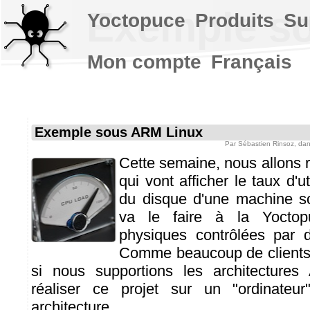
Exemple s
Yoctopuce
Produits
Su
Mon compte
Français
Exemple sous ARM Linux
Par
Sébastien Rinsoz
, da
Cette semaine, nous allons r
qui vont afficher le taux d'u
du disque d'une machine s
va le faire à la Yoctop
physiques contrôlées par 
Comme beaucoup de clients
si nous supportions les architecture
réaliser ce projet sur un "ordinateur"
architecture.