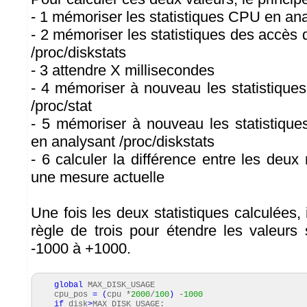
- 1 mémoriser les statistiques CPU en ana
- 2 mémoriser les statistiques des accès
/proc/diskstats
- 3 attendre X millisecondes
- 4 mémoriser à nouveau les statistiqu
/proc/stat
- 5 mémoriser à nouveau les statistiqu
en analysant /proc/diskstats
- 6 calculer la différence entre les deu
une mesure actuelle
Une fois les deux statistiques calculées, i
règle de trois pour étendre les valeurs
-1000 à +1000.
global
MAX_DISK_USAGE
cpu_pos
=
(
cpu *
2000
/
100
)
-
1000
if
disk
>
MAX_DISK_USAGE: