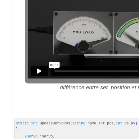
différence entre set_position et
static
int
updateServoPos
(
string
name,
int
pos,
int
delay
)
{
YServo
*
servo
;