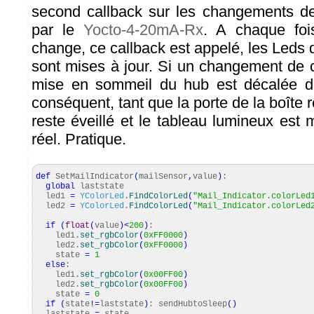
second callback sur les changements d
par le
Yocto-4-20mA-Rx
. A chaque foi
change, ce callback est appelé, les Leds
sont mises à jour. Si un changement de c
mise en sommeil du hub est décalée d
conséquent, tant que la porte de la boîte r
reste éveillé et le tableau lumineux est
réel. Pratique.
def
SetMailIndicator
(
mailSensor
,
value
)
:
global
laststate
led1
=
YColorLed
.
FindColorLed
(
"Mail_Indicator.colorLed
led2
=
YColorLed
.
FindColorLed
(
"Mail_Indicator.colorLed
if
(
float
(
value
)
<
200
)
:
led1.
set_rgbColor
(
0xFF0000
)
led2.
set_rgbColor
(
0xFF0000
)
state
=
1
else
:
led1.
set_rgbColor
(
0x00FF00
)
led2.
set_rgbColor
(
0x00FF00
)
state
=
0
if
(
state
!=
laststate
)
: sendHubtoSleep
(
)