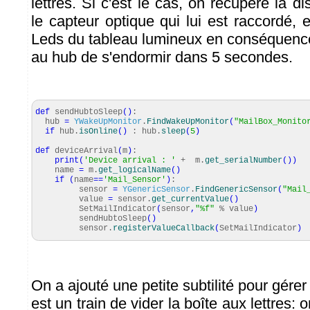
lettres. Si c'est le cas, on récupère la 
le capteur optique qui lui est raccordé, 
Leds du tableau lumineux en conséquenc
au hub de s'endormir dans 5 secondes.
def
sendHubtoSleep
(
)
:
hub
=
YWakeUpMonitor
.
FindWakeUpMonitor
(
"MailBox_Monito
if
hub.
isOnline
(
)
: hub.
sleep
(
5
)
def
deviceArrival
(
m
)
:
print
(
'Device arrival : '
+ m.
get_serialNumber
(
)
)
name
=
m.
get_logicalName
(
)
if
(
name
==
'Mail_Sensor'
)
:
sensor
=
YGenericSensor
.
FindGenericSensor
(
"Mail
value
=
sensor.
get_currentValue
(
)
SetMailIndicator
(
sensor
,
"%f"
% value
)
sendHubtoSleep
(
)
sensor.
registerValueCallback
(
SetMailIndicator
)
On a ajouté une petite subtilité pour gérer
est un train de vider la boîte aux lettres: