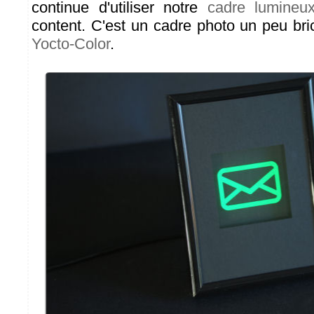
continue d'utiliser notre
cadre lumineu
content. C'est un cadre photo un peu bri
Yocto-Color
.