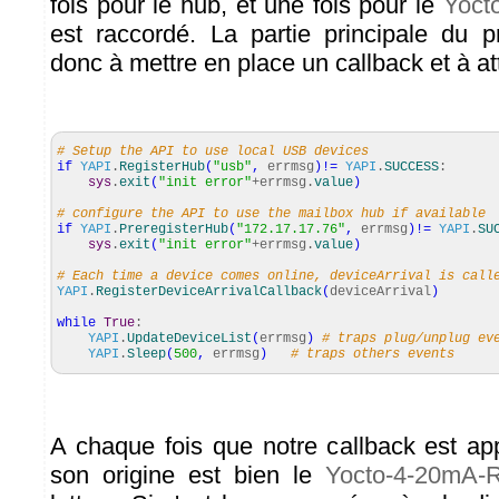
fois pour le hub, et une fois pour le
Yoct
est raccordé. La partie principale du 
donc à mettre en place un callback et à at
# Setup the API to use local USB devices
if
YAPI
.
RegisterHub
(
"usb"
,
errmsg
)
!=
YAPI
.
SUCCESS
:
sys
.
exit
(
"init error"
+errmsg.
value
)
# configure the API to use the mailbox hub if available
if
YAPI
.
PreregisterHub
(
"172.17.17.76"
,
errmsg
)
!=
YAPI
.
SU
sys
.
exit
(
"init error"
+errmsg.
value
)
# Each time a device comes online, deviceArrival is call
YAPI
.
RegisterDeviceArrivalCallback
(
deviceArrival
)
while
True
:
YAPI
.
UpdateDeviceList
(
errmsg
)
# traps plug/unplug ev
YAPI
.
Sleep
(
500
,
errmsg
)
# traps others events
A chaque fois que notre callback est app
son origine est bien le
Yocto-4-20mA-