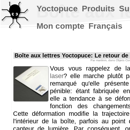
Boîte aux l
Yoctopuce
Produits
Su
Mon compte
Français
Boîte aux lettres Yoctopuce: Le retour de
Par
martinm
, dans
Objets Con
Vous vous rappelez de 
laser
? elle marche plutôt 
remarqué qu'elle présent
pénible: étant fabriquée en
elle a tendance à se défo
fonction des changement
Cette déformation modifie la trajectoi
l'intérieur de la boîte, parfois au poin
capteur de lumière. Par conséquent, on