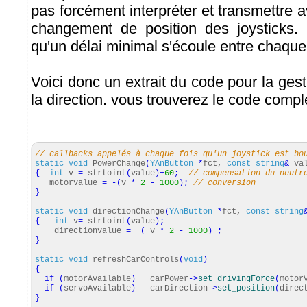
pas forcément interpréter et transmettre
changement de position des joysticks. I
qu'un délai minimal s'écoule entre chaque 
Voici donc un extrait du code pour la ges
la direction. vous trouverez le code comp
// callbacks appelés à chaque fois qu'un joystick est bo
static
void
PowerChange
(
YAnButton
*
fct,
const
string
&
val
{
int
v
=
strtoint
(
value
)
+
60
;
// compensation du neutr
motorValue
=
-
(
v
*
2
-
1000
)
;
// conversion
}
static
void
directionChange
(
YAnButton
*
fct,
const
string
{
int
v
=
strtoint
(
value
)
;
directionValue
=
(
v
*
2
-
1000
)
;
}
static
void
refreshCarControls
(
void
)
{
if
(
motorAvailable
)
carPower
-
>
set_drivingForce
(
motor
if
(
servoAvailable
)
carDirection
-
>
set_position
(
direc
}