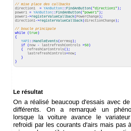
// mise place des callbacks
direction1
=
YAnButton
::
FindAnButton
(
"direction1"
)
;
power1
=
YAnButton
::
FindAnButton
(
"power1"
)
;
power1
-
>
registerValueCallback
(
PowerChange
)
;
direction1
-
>
registerValueCallback
(
directionChange
)
;
// boucle principale
while
(
true
)
{
YAPI
::
HandleEvents
(
errmsg
)
;
if
(
now
-
lastrefreshControls
>
50
)
{
refreshCarControls
(
)
;
lastrefreshControls
=
now
;
}
}
Le résultat
On a réalisé beaucoup d'essais avec d
différents. On a remarqué un phéno
lorsque la voiture avance le variateur
refroidi par les courants d'airs mais pas à 