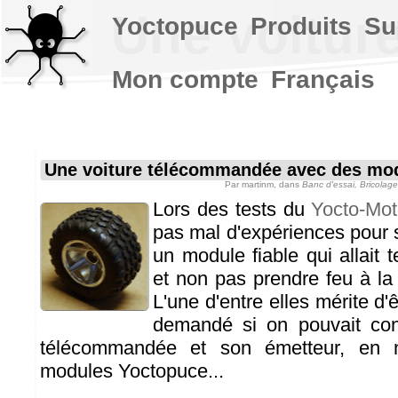
Une voitur
Yoctopuce
Produits
Su
Mon compte
Français
Une voiture télécommandée avec des mo
Par
martinm
, dans
Banc d'essai, Bricolag
Lors des tests du
Yocto-Mo
pas mal d'expériences pour s
un module fiable qui allait 
et non pas prendre feu à la
L'une d'entre elles mérite d'ê
demandé si on pouvait cons
télécommandée et son émetteur, en n'
modules Yoctopuce...