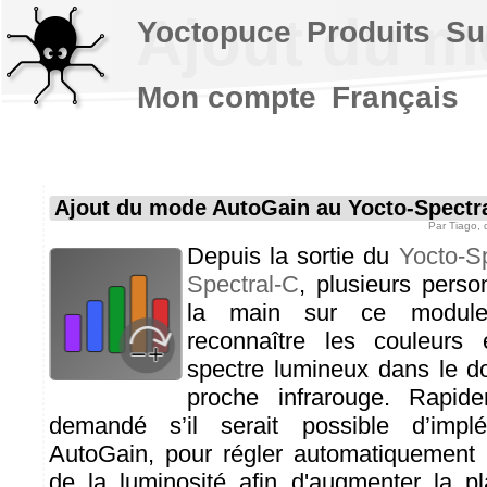
Ajout du m
Yoctopuce
Produits
Su
Mon compte
Français
Ajout du mode AutoGain au Yocto-Spectra
Par
Tiago
,
Depuis la sortie du
Yocto-Sp
Spectral-C
, plusieurs pers
la main sur ce modul
reconnaître les couleurs
spectre lumineux dans le do
proche infrarouge. Rapi
demandé s’il serait possible d’imp
AutoGain, pour régler automatiquement 
de la luminosité afin d'augmenter la 