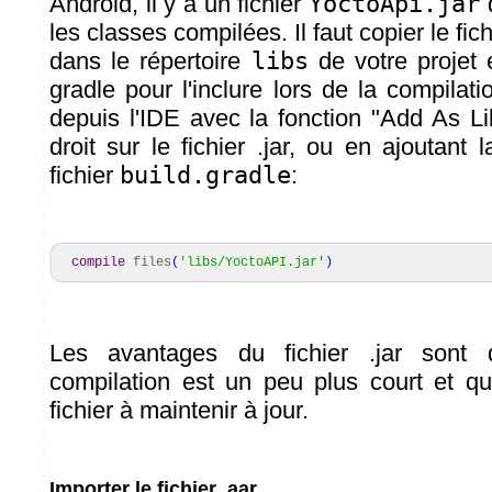
Android, il y a un fichier
YoctoApi.jar
q
les classes compilées. Il faut copier le fic
dans le répertoire
libs
de votre projet e
gradle pour l'inclure lors de la compilati
depuis l'IDE avec la fonction "Add As Lib
droit sur le fichier .jar, ou en ajoutant 
fichier
build.gradle
:
compile
files
(
'libs/YoctoAPI.jar'
)
Les avantages du fichier .jar sont
compilation est un peu plus court et qu'
fichier à maintenir à jour.
Importer le fichier .aar