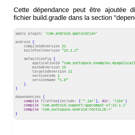
Cette dépendance peut être ajoutée d
fichier build.gradle dans la section "depe
apply plugin:
'com.android.application'
android
{
compileSdkVersion
21
buildToolsVersion
"21.1.2"
defaultConfig
{
applicationId
"com.yoctopuce.examples.myapplicat
minSdkVersion
15
targetSdkVersion
21
versionCode
1
versionName
"1.0"
}
}
dependencies
{
compile
fileTree
(
include:
[
'*.jar'
]
,
dir
:
'libs'
)
compile
'com.android.support:appcompat-v7:22.1.1'
compile
'com.yoctopuce.android:YoctoLib:+'
}