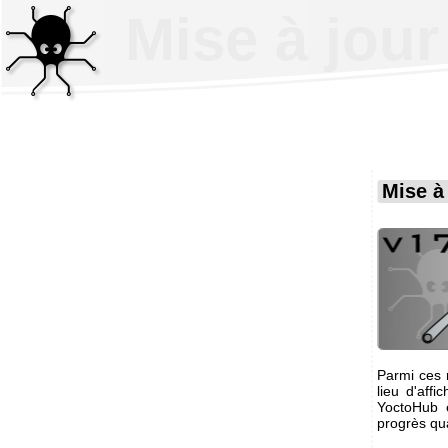
Mise à jour
Mise à
Parmi ces 
lieu d'aff
YoctoHub 
progrès qua