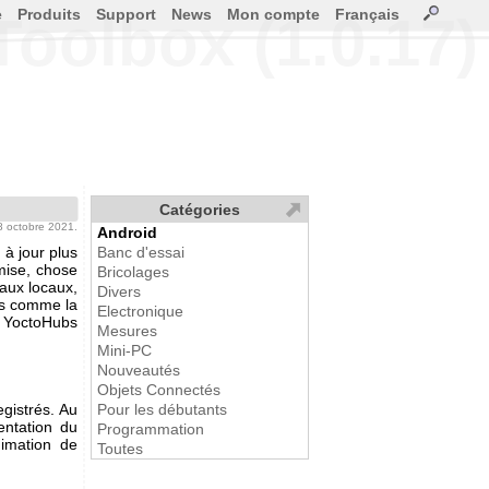
e
Produits
Support
News
Mon compte
Français
Toolbox (1.0.17)
Catégories
18 octobre 2021.
Android
à jour plus
Banc d'essai
mise, chose
Bricolages
aux locaux,
Divers
és comme la
Electronique
 YoctoHubs
Mesures
Mini-PC
Nouveautés
Objets Connectés
gistrés. Au
Pour les débutants
entation du
Programmation
imation de
Toutes