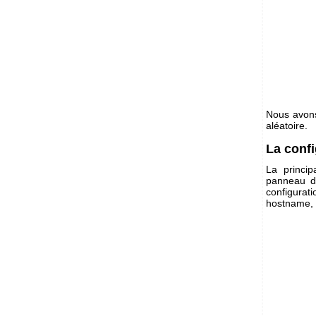
Nous avons 
aléatoire.
La conf
La princi
panneau de
configurat
hostname, 