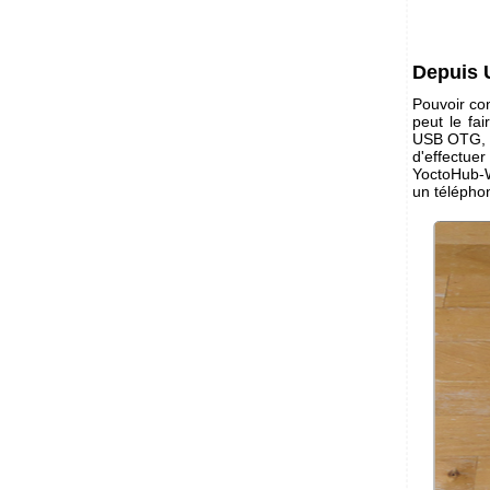
Depuis
Pouvoir con
peut le fa
USB OTG, i
d'effectuer
YoctoHub-Wi
un télépho