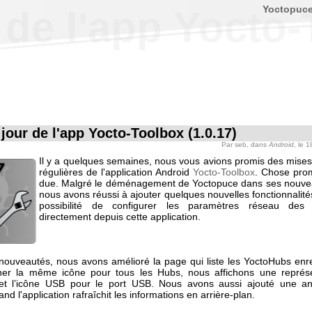
Yoctopuc
 de l'app Yocto-
 jour de l'app Yocto-Toolbox (1.0.17)
Par
seb
, dans
Android
, le 
Il y a quelques semaines, nous vous avions promis des mises 
régulières de l'application Android
Yocto-Toolbox
. Chose pro
due. Malgré le déménagement de Yoctopuce dans ses nouve
nous avons réussi à ajouter quelques nouvelles fonctionnalit
possibilité de configurer les paramètres réseau des
directement depuis cette application.
nouveautés, nous avons amélioré la page qui liste les YoctoHubs enre
icher la même icône pour tous les Hubs, nous affichons une représ
et l’icône USB pour le port USB. Nous avons aussi ajouté une an
nd l'application rafraîchit les informations en arrière-plan.