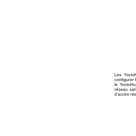
Les Yocto
configurer 
le YoctoHu
réseau san
d'accès rés