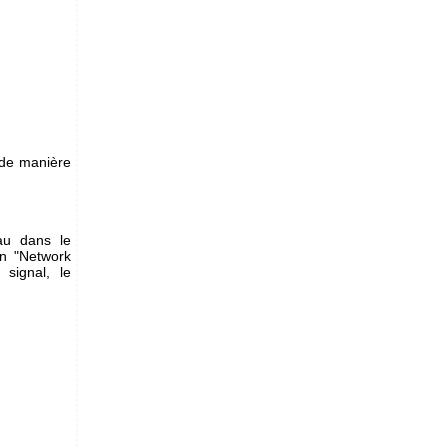
n de manière
au dans le
on "Network
 signal, le