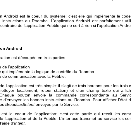
ion Android est le coeur du système: c'est elle qui implémente le code
 instructions au Roomba. L'application Android est parfaitement util
contraire de l'application Pebble qui ne sert à rien si l'application Andro
ion Android
cation est découpée en trois parties:
e de l'application
ce qui implémente la logique de contrôle du Roomba
ce de communication avec la Pebble.
 de l'application est très simple: il s'agit de trois boutons pour les tro
 nettoyer localement, retour station) et d'un champ texte qui affich
Chaque bouton envoie la commande correspondante au Servic
e d'envoyer les bonnes instructions au Roomba. Pour afficher l'état
les
BroadcastIntent
envoyés par le Service.
 est le coeur de l'application: c'est cette partie qui reçoit les c
 de l'application et de la Pebble. L'interface transmet au service les
l'aide d'
Intent
.