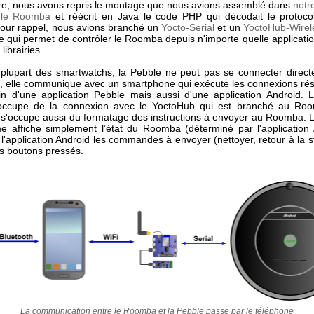
ire, nous avons repris le montage que nous avions assemblé dans
notr
r le Roomba
et réécrit en Java le code PHP qui décodait le protoco
ur rappel, nous avions branché un
Yocto-Serial
et un
YoctoHub-Wirel
qui permet de contrôler le Roomba depuis n'importe quelle application
librairies.
lupart des smartwatchs, la Pebble ne peut pas se connecter direc
i, elle communique avec un smartphone qui exécute les connexions ré
n d'une application Pebble mais aussi d'une application Android. L'
'occupe de la connexion avec le YoctoHub qui est branché au Roo
n s'occupe aussi du formatage des instructions à envoyer au Roomba. L’
e affiche simplement l’état du Roomba (déterminé par l'application 
l'application Android les commandes à envoyer (nettoyer, retour à la st
es boutons pressés.
La communication entre le Roomba et la Pebble passe par le téléphone