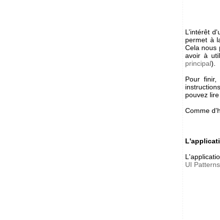
L’intérêt d
permet à l
Cela nous 
avoir à ut
principal
).
Pour finir
instructio
pouvez lir
Comme d'hab
L'applicat
L'applicati
UI Patterns