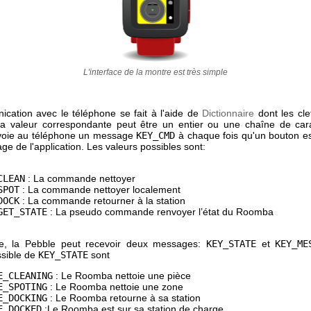
L'interface de la montre est très simple
cation avec le téléphone se fait à l'aide de
Dictionnaire
dont les cle
 la valeur correspondante peut être un entier ou une chaîne de car
voie au téléphone un message
KEY_CMD
à chaque fois qu'un bouton es
e de l'application. Les valeurs possibles sont:
CLEAN
: La commande nettoyer
SPOT
: La commande nettoyer localement
DOCK
: La commande retourner à la station
GET_STATE
: La pseudo commande renvoyer l’état du Roomba
e, la Pebble peut recevoir deux messages:
KEY_STATE
et
KEY_ME
ssible de
KEY_STATE
sont
E_CLEANING
: Le Roomba nettoie une pièce
E_SPOTING
: Le Roomba nettoie une zone
E_DOCKING
: Le Roomba retourne à sa station
E_DOCKED
:Le Roomba est sur sa station de charge