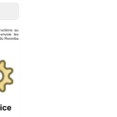
ructions au
envoie les
t du Roomba