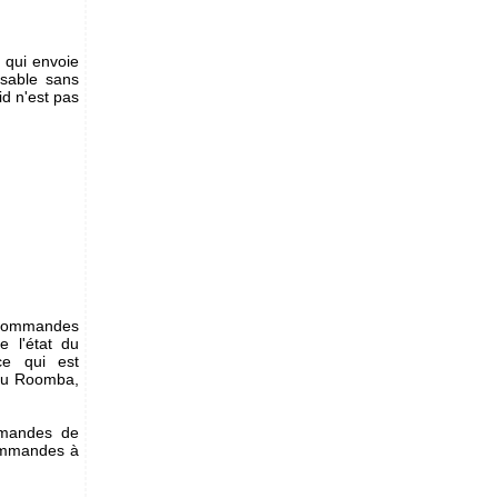
 qui envoie
isable sans
id n'est pas
is commandes
e l'état du
e qui est
 du Roomba,
ommandes de
 commandes à