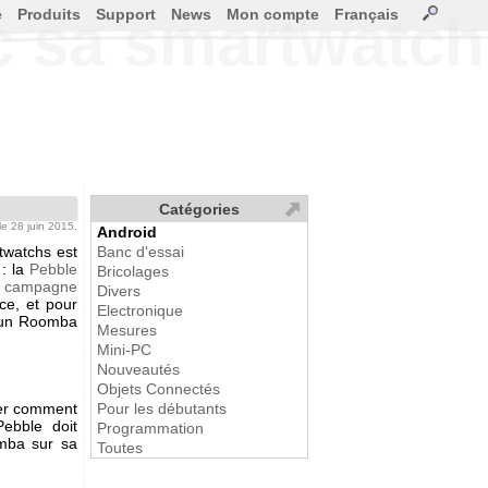
e
Produits
Support
News
Mon compte
Français
c sa smartwatch
Catégories
 le 28 juin 2015.
Android
twatchs est
Banc d'essai
 : la
Pebble
Bricolages
 campagne
Divers
ce, et pour
Electronique
r un Roomba
Mesures
Mini-PC
Nouveautés
Objets Connectés
trer comment
Pour les débutants
ebble doit
Programmation
omba sur sa
Toutes