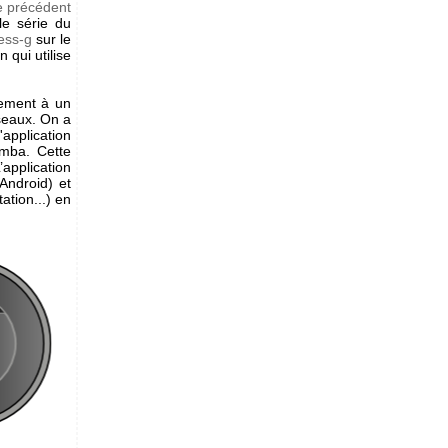
e précédent
le série du
ess-g
sur le
 qui utilise
tement à un
seaux. On a
application
mba. Cette
application
Android) et
ation...) en