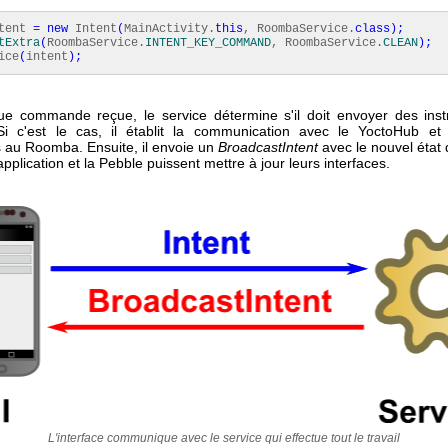
ntent
=
new
Intent
(
MainActivity.
this
, RoombaService.
class
)
;
tExtra
(
RoombaService.
INTENT_KEY_COMMAND
, RoombaService.
CLEAN
)
;
ice
(
intent
)
;
e commande reçue, le service détermine s'il doit envoyer des inst
i c'est le cas, il établit la communication avec le YoctoHub et 
s au Roomba. Ensuite, il envoie un
BroadcastIntent
avec le nouvel éta
application et la Pebble puissent mettre à jour leurs interfaces.
L'interface communique avec le service qui effectue tout le travail