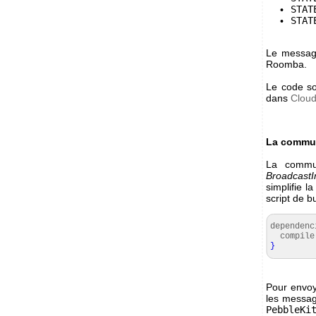
STAT
STAT
Le messa
Roomba.
Le code so
dans
Clou
La commun
La commun
BroadcastI
simplifie l
script de bu
dependen
compil
}
Pour envoy
les messag
PebbleKi