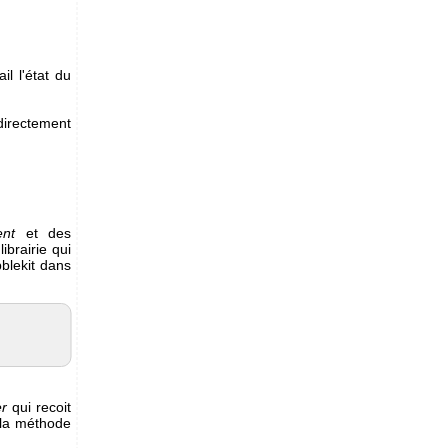
l l'état du
directement
ent
et des
ibrairie qui
bblekit dans
er
qui recoit
 la méthode