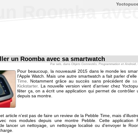
Yoctopuc
 un Roomba ave
ller un Roomba avec sa smartwatch
Par
seb
, dans
Objets Connectés, Programmation et Android
,
Pour beaucoup, la nouveauté 2015 dans le monde les smar
l'Apple Watch. Mais une autre smartwatch a fait parler d'elle
Time
. Notamment grâce au succès sans précédent de
sa
Kickstarter
. La nouvelle version vient d'arriver chez Yoctopu
fêter ça, on a écrit une application qui permet de contrôle
depuis sa montre.
et article n'est pas de faire un review de la Pebble Time, mais d'illus
 avec nos modules depuis une montre Pebble. Cette application P
de lancer un nettoyage, un nettoyage localisé ou d'envoyer le Ro
charge.