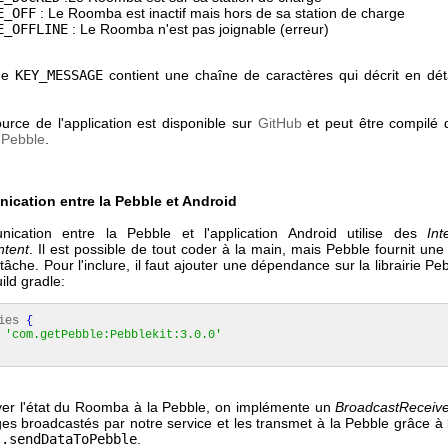
E_OFF
: Le Roomba est inactif mais hors de sa station de charge
E_OFFLINE
: Le Roomba n'est pas joignable (erreur)
ge
KEY_MESSAGE
contient une chaîne de caractères qui décrit en détai
urce de l'application est disponible sur
GitHub
et peut être compilé 
dPebble
.
ication entre la Pebble et Android
ication entre la Pebble et l'application Android utilise des
Int
ntent
. Il est possible de tout coder à la main, mais Pebble fournit une l
a tâche. Pour l'inclure, il faut ajouter une dépendance sur la librairie Pe
ild gradle:
cies
{
e
'com.getPebble:Pebblekit:3.0.0'
er l'état du Roomba à la Pebble, on implémente un
BroadcastReceiv
es broadcastés par notre service et les transmet à la Pebble grâce à
t.sendDataToPebble
.