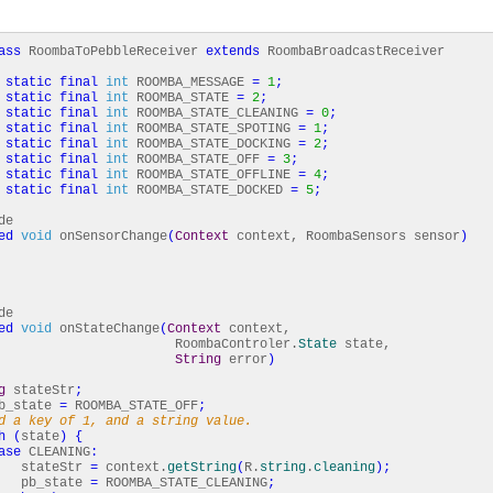
ass
RoombaToPebbleReceiver
extends
RoombaBroadcastReceiver
static
final
int
ROOMBA_MESSAGE
=
1
;
static
final
int
ROOMBA_STATE
=
2
;
static
final
int
ROOMBA_STATE_CLEANING
=
0
;
static
final
int
ROOMBA_STATE_SPOTING
=
1
;
static
final
int
ROOMBA_STATE_DOCKING
=
2
;
static
final
int
ROOMBA_STATE_OFF
=
3
;
static
final
int
ROOMBA_STATE_OFFLINE
=
4
;
static
final
int
ROOMBA_STATE_DOCKED
=
5
;
de
ed
void
onSensorChange
(
Context
context, RoombaSensors sensor
)
de
ed
void
onStateChange
(
Context
context,
mbaControler.
State
state,
String
error
)
g
stateStr
;
b_state
=
ROOMBA_STATE_OFF
;
d a key of 1, and a string value.
h
(
state
)
{
ase
CLEANING
:
teStr
=
context.
getString
(
R.
string
.
cleaning
)
;
state
=
ROOMBA_STATE_CLEANING
;