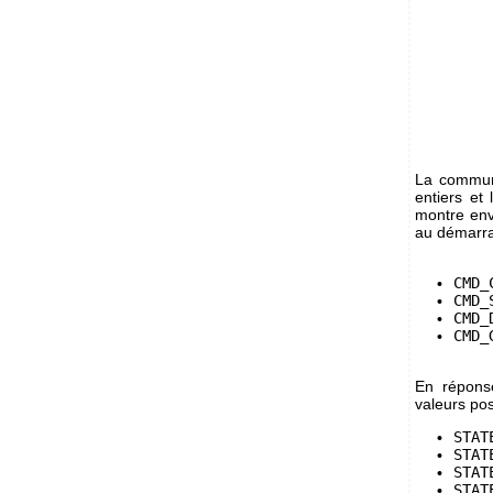
La communi
entiers et
montre en
au démarrag
CMD_
CMD_
CMD_
CMD_
En répons
valeurs po
STAT
STAT
STAT
STAT