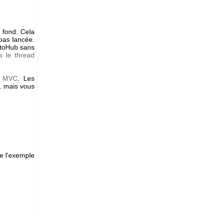
e fond. Cela
pas lancée.
ctoHub sans
s le thread
e
MVC
. Les
, mais vous
de l'exemple