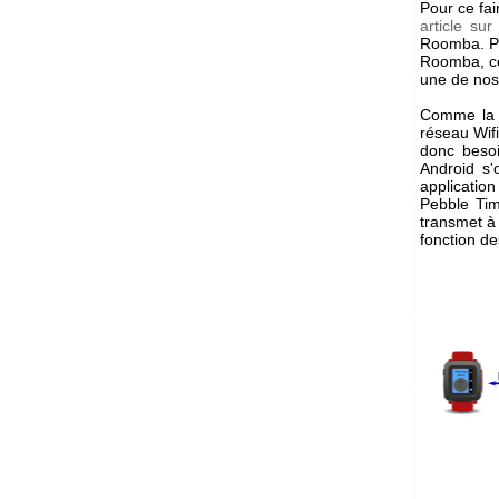
Pour ce fa
article su
Roomba. Po
Roomba, ce 
une de nos 
Comme la p
réseau Wif
donc besoi
Android s
applicatio
Pebble Tim
transmet à 
fonction d