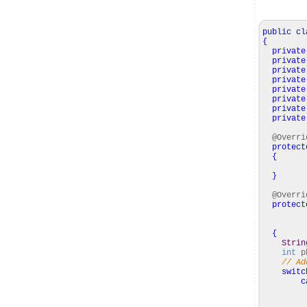
public
cl
{
private
private
private
private
private
private
private
private
@Overri
protect
{
}
@Overri
protect
Roo
{
Strin
int
p
// Ad
switc
c
sta
pb_