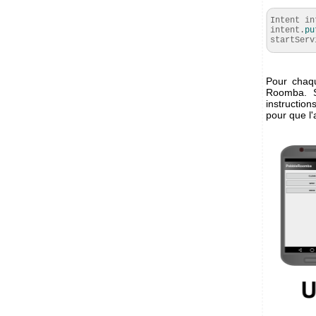
Intent i
intent.
pu
startServ
Pour chaqu
Roomba. S
instruction
pour que l'