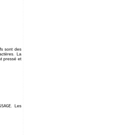
fs sont des
actères. La
t pressé et
SSAGE
. Les