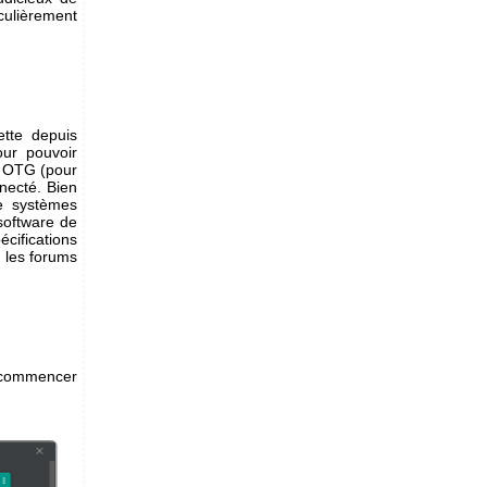
iculièrement
ette depuis
our pouvoir
B OTG (pour
necté. Bien
e systèmes
software de
cifications
r les forums
s commencer