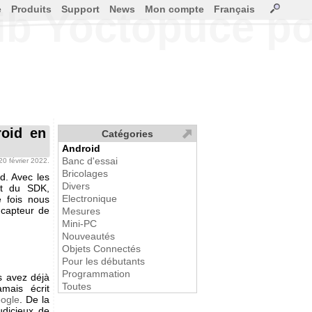
e
Produits
Support
News
Mon compte
Français
ib Yoctopuce p
roid en
Catégories
Android
Banc d'essai
 20 février 2022.
Bricolages
d. Avec les
Divers
ent du SDK,
Electronique
e fois nous
n capteur de
Mesures
Mini-PC
Nouveautés
Objets Connectés
Pour les débutants
Programmation
s avez déjà
Toutes
mais écrit
oogle
. De la
udicieux de