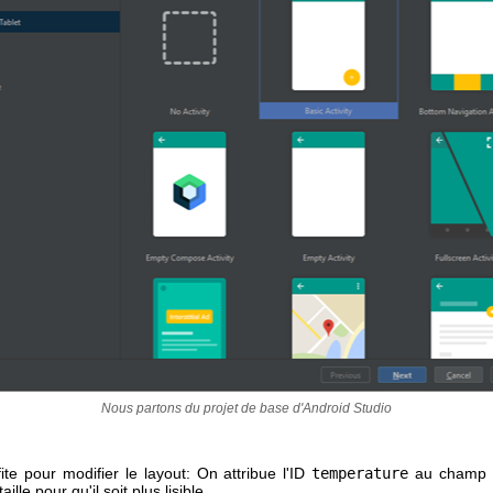
Nous partons du projet de base d'Android Studio
te pour modifier le layout: On attribue l'ID
temperature
au champ t
ille pour qu'il soit plus lisible.