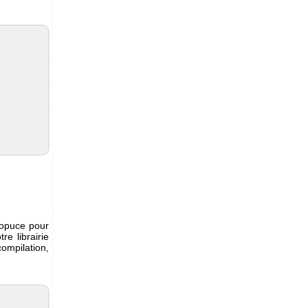
topuce pour
e librairie
ompilation,