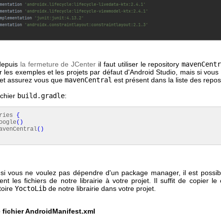
 depuis
la fermeture de JCenter
il faut utiliser le repository
mavenCent
r les exemples et les projets par défaut d'Android Studio, mais si vous
jet assurez vous que
mavenCentral
est présent dans la liste des repos
ichier
build.gradle
:
ories
{
gle
(
)
Central
(
)
si vous ne voulez pas dépendre d'un package manager, il est possibl
t les fichiers de notre librairie à votre projet. Il suffit de copier l
toire
YoctoLib
de notre librairie dans votre projet.
e fichier AndroidManifest.xml