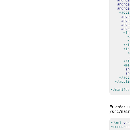
androi
androi
androi
<acti
andr
andr
andr
andr
<in
<
<
</i
<in
<
</i
<me
an
an
</act
</appli
</manifes
Et créer u
/src/mai
<?xml
ver
<resource