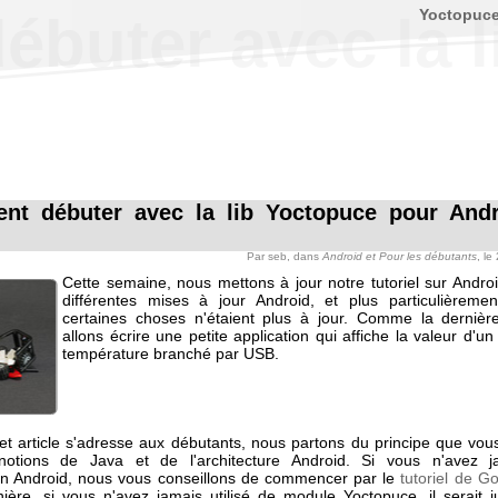
Yoctopuc
buter avec la l
t débuter avec la lib Yoctopuce pour And
Par
seb
, dans
Android et Pour les débutants
, le
Cette semaine, nous mettons à jour notre tutoriel sur Androi
différentes mises à jour Android, et plus particulièrem
certaines choses n'étaient plus à jour. Comme la dernièr
allons écrire une petite application qui affiche la valeur d'u
température branché par USB.
et article s'adresse aux débutants, nous partons du principe que vou
notions de Java et de l'architecture Android. Si vous n'avez ja
ion Android, nous vous conseillons de commencer par le
tutoriel de G
re, si vous n'avez jamais utilisé de module Yoctopuce, il serait j