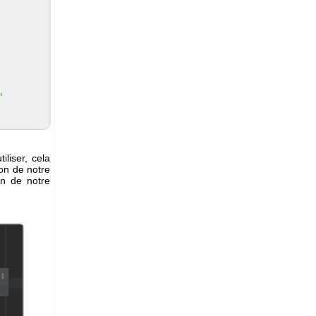
'
liser, cela
ion de notre
on de notre