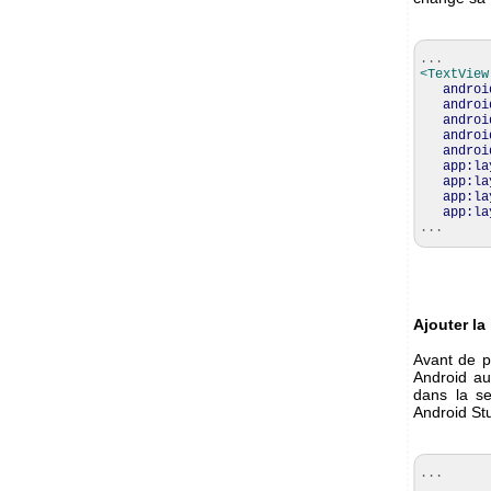
...
<TextView
androi
androi
androi
androi
androi
app:la
app:la
app:la
app:la
...
Ajouter la
Avant de p
Android au
dans la s
Android Stu
...