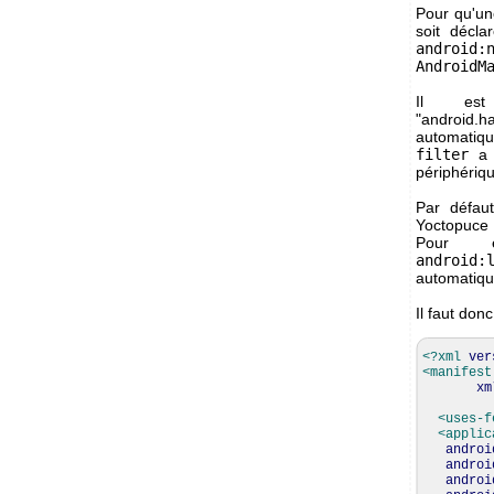
Pour qu'un
soit décla
android:
AndroidM
Il est
"android.h
automatiqu
filter
a 
périphériqu
Par défaut
Yoctopuce e
Pour év
android:
automatiq
Il faut donc
<?xml
ver
<manifest
xm
<uses-f
<applic
androi
androi
androi