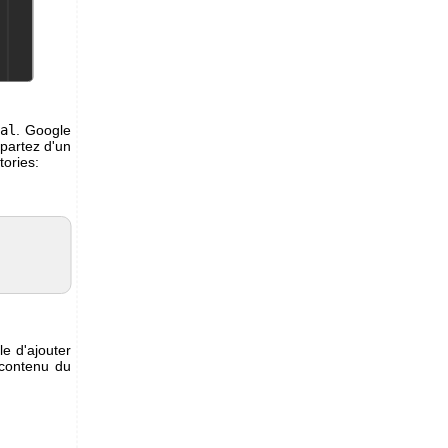
ral
. Google
 partez d'un
tories:
e d'ajouter
e contenu du