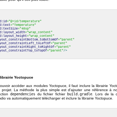
d:id
=
"@+id/temperature"
d:text
=
"Temperature"
d:textSize
=
"48sp"
d:layout_width
=
"wrap_content"
d:layout_height
=
"wrap_content"
yout_constraintBottom_toBottomOf
=
"parent"
yout_constraintLeft_toLeftOf
=
"parent"
yout_constraintRight_toRightOf
=
"parent"
yout_constraintTop_toTopOf
=
"parent"
/>
 librairie Yoctopuce
ouvoir accéder aux modules Yoctopuce, il faut inclure la librairie Yoc
 projet. La méthode la plus simple est d'ajouter une référence à notr
ection
dependencies
du fichier fichier
build.gradle
. Lors de la c
dio va automatiquement télécharger et inclure la librairie Yoctopuce.