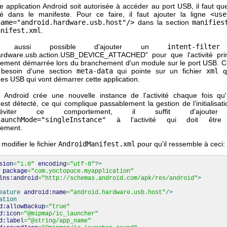
e application Android soit autorisée à accéder au port USB, il faut qu
ré dans le manifeste. Pour ce faire, il faut ajouter la ligne
<use
name="android.hardware.usb.host"/>
dans la section
manifies
anifest.xml
.
 aussi possible d'ajouter un
intent-filter
ardware.usb.action.USB_DEVICE_ATTACHED" pour que l'activité prin
ement démarrée lors du branchement d'un module sur le port USB. 
besoin d'une section
meta-data
qui pointe sur un fichier
xml
qu
es USB qui vont démarrer cette application.
 Android crée une nouvelle instance de l'activité chaque fois q
st détecté, ce qui complique passablement la gestion de l’initialisati
iter ce comportement, il suffit d'ajouter l'
launchMode="singleInstance"
à l'activité qui doit être
uement.
 modifier le fichier
AndroidManifest.xml
pour qu'il ressemble à ceci:
sion
=
"1.0"
encoding
=
"utf-8"
?>
package
=
"com.yoctopuce.myapplication"
lns:android
=
"http://schemas.android.com/apk/res/android"
>
eature
android:name
=
"android.hardware.usb.host"
/>
ation
d:allowBackup
=
"true"
d:icon
=
"@mipmap/ic_launcher"
d:label
=
"@string/app_name"