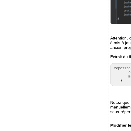
Attention,
à mis à jou
ancien pro
Extrait du f
reposit
goo
maven
}
Notez que 
manuellemen
sous-réper
Modifier l