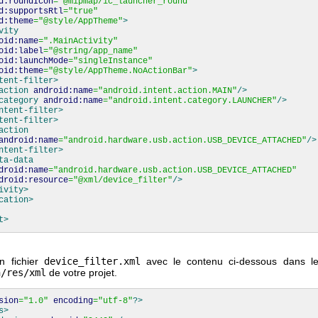
d:roundIcon
=
"@mipmap/ic_launcher_round"
d:supportsRtl
=
"true"
d:theme
=
"@style/AppTheme"
>
vity
oid:name
=
".MainActivity"
oid:label
=
"@string/app_name"
oid:launchMode
=
"singleInstance"
oid:theme
=
"@style/AppTheme.NoActionBar"
>
tent-filter
>
action
android:name
=
"android.intent.action.MAIN"
/>
category
android:name
=
"android.intent.category.LAUNCHER"
/>
ntent-filter
>
tent-filter
>
action
android:name
=
"android.hardware.usb.action.USB_DEVICE_ATTACHED"
/>
ntent-filter
>
ta-data
droid:name
=
"android.hardware.usb.action.USB_DEVICE_ATTACHED"
droid:resource
=
"@xml/device_filter"
/>
ivity
>
cation
>
t
>
n fichier
device_filter.xml
avec le contenu ci-dessous dans le 
n/res/xml
de votre projet.
sion
=
"1.0"
encoding
=
"utf-8"
?>
s
>