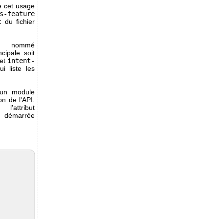
e cet usage
s-feature
t
du fichier
nommé
cipale soit
Cet
intent-
i liste les
u'un module
on de l'API.
attribut
 démarrée