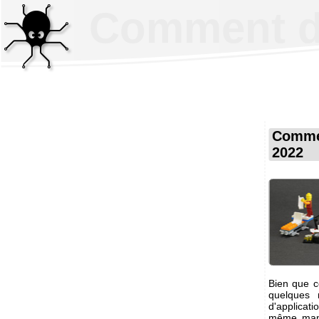
Comment dé
Commen
2022
Bien que c
quelques 
d'applicat
même maniè