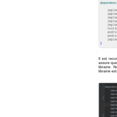
dependenc
implem
implem
implem
implem
implem
testImp
android
android
implem
}
Il est rec
assure que 
librairie.
librairie es