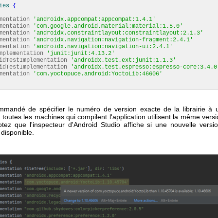
ies
{
entation
'androidx.appcompat:appcompat:1.4.1'
entation
'com.google.android.material:material:1.5.0'
entation
'androidx.constraintlayout:constraintlayout:2.1.3'
entation
'androidx.navigation:navigation-fragment:2.4.1'
entation
'androidx.navigation:navigation-ui:2.4.1'
lementation
'junit:junit:4.13.2'
TestImplementation
'androidx.test.ext:junit:1.1.3'
TestImplementation
'androidx.test.espresso:espresso-core:3.4.0
entation
'com.yoctopuce.android:YoctoLib:46606'
ommandé de spécifier le numéro de version exacte de la librairie à uti
toutes les machines qui compilent l'application utilisent la même vers
 Notez que l'inspecteur d'Android Studio affiche si une nouvelle versi
t disponible.