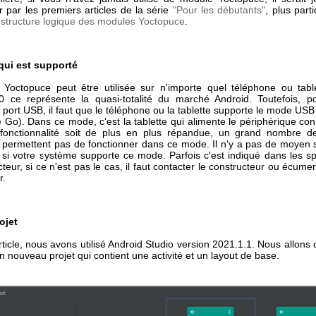
par les premiers articles de la série
"Pour les débutants"
, plus part
a structure logique des modules Yoctopuce
.
qui est supporté
ie Yoctopuce peut être utilisée sur n'importe quel téléphone ou tabl
0 ce représente la quasi-totalité du marché Android. Toutefois, p
 port USB, il faut que le téléphone ou la tablette supporte le mode US
 Go). Dans ce mode, c'est la tablette qui alimente le périphérique con
 fonctionnalité soit de plus en plus répandue, un grand nombre d
 permettent pas de fonctionner dans ce mode. Il n'y a pas de moyen 
 si votre système supporte ce mode. Parfois c'est indiqué dans les spé
teur, si ce n'est pas le cas, il faut contacter le constructeur ou écume
r.
ojet
rticle, nous avons utilisé Android Studio version 2021.1.1. Nous allon
n nouveau projet qui contient une activité et un layout de base.