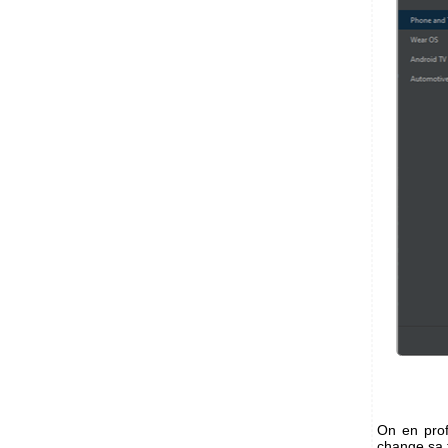
On en profi
change sa ta