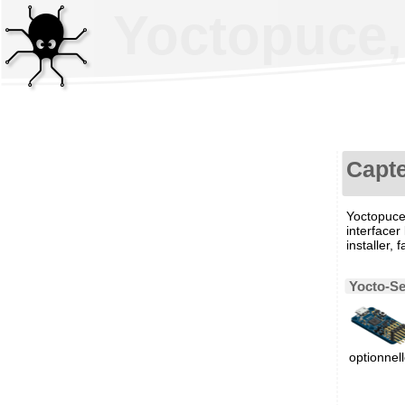
Yoctopuce,
Capte
Yoctopuce
interfacer
installer,
Yocto-S
optionnell