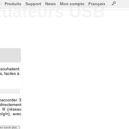
e
Produits
Support
News
Mon compte
Français
tuateurs USB
 souhaitent
, faciles à
raccorder 3
directement
fil (réseau
b/g/n), avec
en savoir plus..