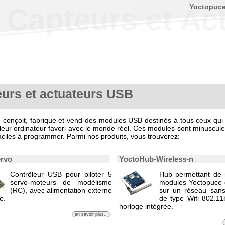
Yoctopuc
 Capteurs et Ac
urs et actuateurs USB
 conçoit, fabrique et vend des modules USB destinés à tous ceux qui
 leur ordinateur favori avec le monde réel. Ces modules sont minuscules
 faciles à programmer. Parmi nos produits, vous trouverez:
ervo
YoctoHub-Wireless-n
Contrôleur USB pour piloter 5
Hub permettant de 
servo-moteurs de modélisme
modules Yoctopuce 
(RC), avec alimentation externe
sur un réseau sans 
e.
de type Wifi 802.11
horloge intégrée.
en savoir plus..