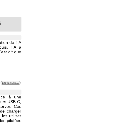
s
tion de l'IA
uis, l'IA a
est dit que
Lire la suite...
puce à une
geurs USB-C,
server. Ces
de charger
es utiliser
les pilotées