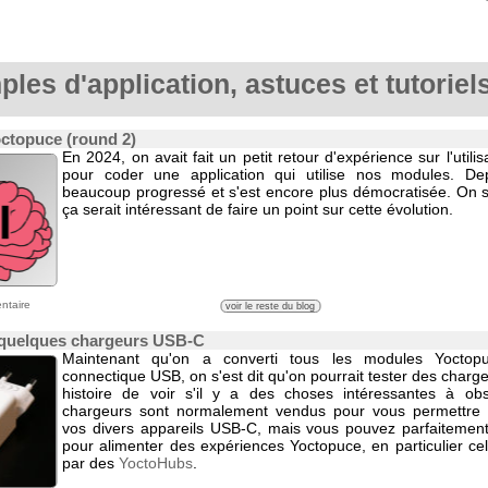
les d'application, astuces et tutoriel
octopuce (round 2)
En 2024, on avait fait un petit retour d'expérience sur l'utilisa
pour coder une application qui utilise nos modules. Dep
beaucoup progressé et s'est encore plus démocratisée. On s'
ça serait intéressant de faire un point sur cette évolution.
ntaire
voir le reste du blog
 quelques chargeurs USB-C
Maintenant qu'on a converti tous les modules Yocto
connectique USB, on s'est dit qu'on pourrait tester des char
histoire de voir s'il y a des choses intéressantes à ob
chargeurs sont normalement vendus pour vous permettre 
vos divers appareils USB-C, mais vous pouvez parfaitement l
pour alimenter des expériences Yoctopuce, en particulier cel
par des
YoctoHubs
.