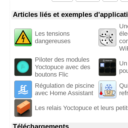
Articles liés et exemples d'applicat
Une
Les tensions
éle
dangereuses
co
Wi
Piloter des modules
Un
Yoctopuce avec des
po
boutons Flic
Régulation de piscine
Qui
avec Home Assistant
ref
Les relais Yoctopuce et leurs peti
Téléchargements