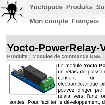
Yocto-powe
Yoctopuce
Produits
Su
Mon compte
Français
Yocto-PowerRelay-
Produits
Modules de commande USB
Le module
Yocto-P
un relais de puissa
contient un 
électromécanique p
pouvez diriger par 
relais vers l'une 
sorties. Pour faciliter le développement,