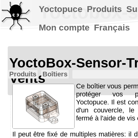
Yoctobox-s
Yoctopuce
Produits
Su
Mon compte
Français
YoctoBox-Sensor-T
Produits
Boîtiers
Vents
Ce boîtier vous perme
protéger vos p
Yoctopuce. Il est co
d'un couvercle, le
fermé à l'aide de vis 
Il peut être fixé de multiples matières: il