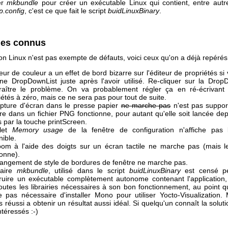
ser
mkbundle
pour créer un exécutable Linux qui contient, entre autres
p.config
, c'est ce que fait le script
buidLinuxBinary
.
es connus
on Linux n'est pas exempte de défauts, voici ceux qu'on a déjà repérés
teur de couleur a un effet de bord bizarre sur l'éditeur de propriétés si
ne DropDownList juste après l'avoir utilisé. Re-cliquer sur la DropD
raître le problème. On va probablement régler ça en ré-écrivant l
iétés à zéro, mais ce ne sera pas pour tout de suite.
pture d'écran dans le presse papier
ne marche pas
n'est pas suppor
re dans un fichier PNG fonctionne, pour autant qu'elle soit lancée de
s par la touche printScreen.
glet
Memory usage
de la fenêtre de configuration n'affiche pas
nible.
om à l'aide des doigts sur un écran tactile ne marche pas (mais l
ionne).
angement de style de bordures de fenêtre ne marche pas.
itaire
mkbundle
, utilisé dans le script
buidLinuxBinary
est censé pe
ruire un exécutable complètement autonome contenant l'application
outes les librairies nécessaires à son bon fonctionnement, au point qu'
pas nécessaire d'installer Mono pour utiliser Yocto-Visualization.
s réussi a obtenir un résultat aussi idéal. Si quelqu'un connaît la soluti
ntéressés :-)