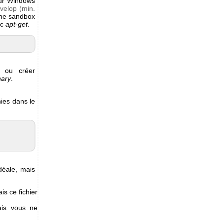
our Windows
elop (min.
une sandbox
ec
apt-get
.
ou créer
nary
.
nies dans le
déale, mais
s ce fichier
ais vous ne