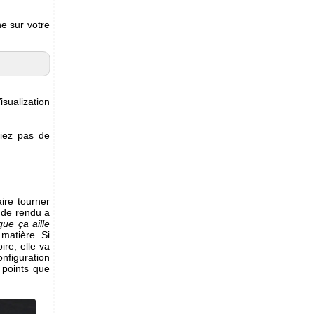
e sur votre
isualization
liez pas de
ire tourner
e de rendu a
ue ça aille
matière. Si
re, elle va
onfiguration
 points que