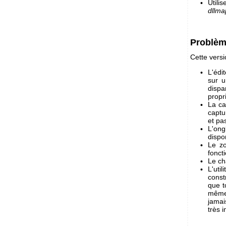
Utili
dllma
Problèm
Cette versi
L'édi
sur u
dispa
propr
La ca
captu
et pa
L'on
dispo
Le zo
fonct
Le ch
L'util
const
que t
même 
jamai
très i