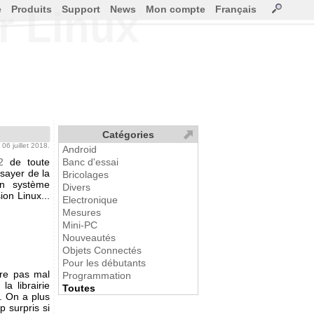
e
Produits
Support
News
Mon compte
Français
r Linux
Catégories
e 06 juillet 2018.
Android
2
de toute
Banc d'essai
ssayer de la
Bricolages
un système
Divers
ion Linux...
Electronique
Mesures
Mini-PC
Nouveautés
Objets Connectés
Pour les débutants
aire pas mal
Programmation
, la librairie
Toutes
l. On a plus
 surpris si