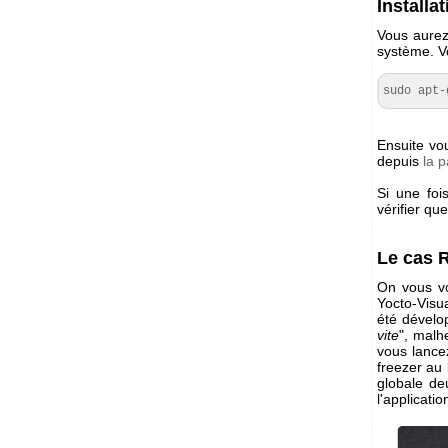
Installa
Vous aurez
système. V
sudo apt-
Ensuite vou
depuis
la p
Si une foi
vérifier qu
Le cas 
On vous vo
Yocto-Visua
été dével
vite
", malh
vous lance
freezer au 
globale de
l'applicati