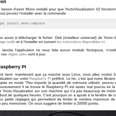
tion
 besoin d'avoir Mono installé pour que YoctoVisualization V2 fonctionn
ous pouvez l'installer avec la commande:
get install mono-complete
s aurez à télécharger le fichier .Deb (installeur universel) de Yocto-V
age outils
et à l'installer en suivant
les instructions disponibles ici
.
s lancée l'application ne vous liste aucun module Yoctopuce, n'oub
e vos
règles udev
sont à jour.
Raspberry PI
it venir, maintenant que ça marche sous Linux, vous allez vouloir fa
lization sur votre
Raspberry PI
préféré. Le hic, c'est que notre librair
oppée en mode "
Peu importe la quantité de mémoire utilisée, pourvu q
eureusement il se trouve le Raspberry PI est assez mal pourvu en la 
z Yocto-Visualization sur une machine qui n'a pas beaucoup de mémoi
bout de quelques heures. C'est pourquoi on a ajouté à la fenêtre de c
ux petits réglages qui permettent de limiter le nombre maximum de
on peu mémoriser. On vous suggère de limiter à 20000 points.