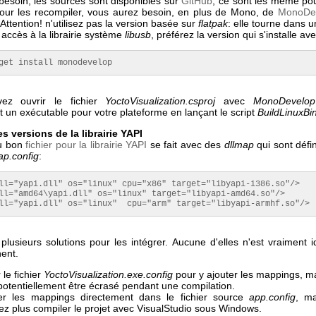
besoin, les sources sont disponibles sur
GitHub
, ce sont les même p
Pour les recompiler, vous aurez besoin, en plus de Mono, de
MonoDev
 Attention! n'utilisez pas la version basée sur
flatpak
: elle tourne dans 
 accès à la librairie système
libusb
, préférez la version qui s'installe av
get install monodevelop
ez ouvrir le fichier
YoctoVisualization.csproj
avec
MonoDevelop
 un exécutable pour votre plateforme en lançant le script
BuildLinuxBi
s versions de la librairie YAPI
du bon
fichier pour la librairie YAPI
se fait avec des
dllmap
qui sont défi
ap.config
:
ll="yapi.dll" os="linux" cpu="x86" target="libyapi-i386.so"/>

ll="amd64\yapi.dll" os="linux" target="libyapi-amd64.so"/> 

ll="yapi.dll" os="linux"  cpu="arm" target="libyapi-armhf.so"/> 
plusieurs solutions pour les intégrer. Aucune d'elles n'est vraiment i
hent.
 le fichier
YoctoVisualization.exe.config
pour y ajouter les mappings, mai
potentiellement être écrasé pendant une compilation.
er les mappings directement dans le fichier source
app.config
, m
ez plus compiler le projet avec VisualStudio sous Windows.