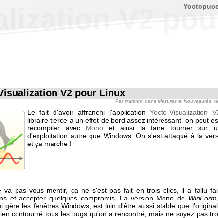
Yoctopuc
lization V2 pou
Visualization V2 pour Linux
Par
martinm
, dans
Mesures et Nouveautés
, l
Le fait d'avoir affranchi l'application
Yocto-Visualization V
libraire tierce a un effet de bord assez intéressant: on peut e
recompiler avec
Mono
et ainsi la faire tourner sur 
d'exploitation autre que Windows. On s'est attaqué à la vers
et ça marche !
va pas vous mentir, ça ne s'est pas fait en trois clics, il a fallu f
ions et accepter quelques compromis. La version Mono de
WinForm
 gère les fenêtres Windows, est loin d'être aussi stable que l'origina
ien contourné tous les bugs qu'on a rencontré, mais ne soyez pas trop