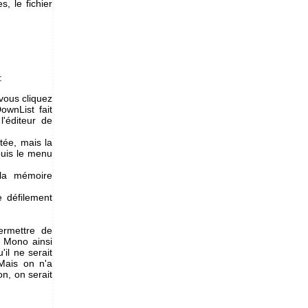
, le fichier
:
 vous cliquez
ownList fait
'éditeur de
tée, mais la
puis le menu
 la mémoire
e défilement
rmettre de
, Mono ainsi
il ne serait
 Mais on n'a
on, on serait