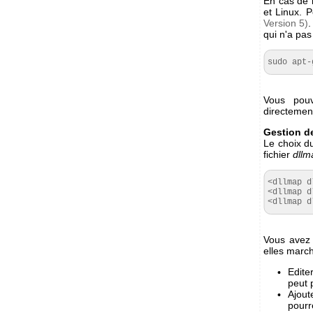
En cas de 
et Linux. 
Version 5)
.
qui n'a pas
sudo apt-
Vous pouv
directement
Gestion de
Le choix 
fichier
dllm
<dllmap d
<dllmap d
<dllmap d
Vous avez 
elles marc
Editer
peut 
Ajout
pourr