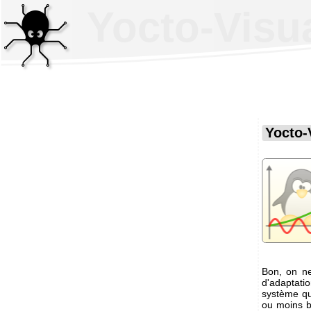
Yocto-Visua
Yocto-
Bon, on ne 
d'adaptat
système qui
ou moins b