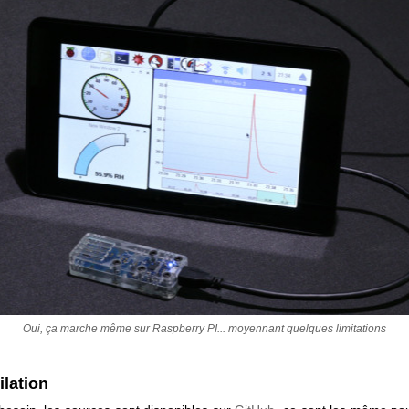
Oui, ça marche même sur Raspberry PI... moyennant quelques limitations
lation