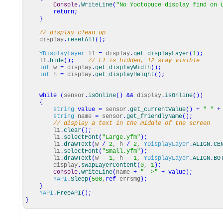
Console
.
WriteLine
(
"No Yoctopuce display find on 
return
;
}
// display clean up
display
.
resetAll
(
)
;
YDisplayLayer
l1
=
display
.
get_displayLayer
(
1
)
;
l1
.
hide
(
)
;
// L1 is hidden, l2 stay visible
int
w
=
display
.
get_displayWidth
(
)
;
int
h
=
display
.
get_displayHeight
(
)
;
while
(
sensor
.
isOnline
(
)
&&
display
.
isOnline
(
)
)
{
string
value
=
sensor
.
get_currentValue
(
)
+
" "
+
string
name
=
sensor
.
get_friendlyName
(
)
;
// display a text in the middle of the screen
l1
.
clear
(
)
;
l1
.
selectFont
(
"Large.yfm"
)
;
l1
.
drawText
(
w
/
2
, h
/
2
,
YDisplayLayer
.
ALIGN
.
CE
l1
.
selectFont
(
"Small.yfm"
)
;
l1
.
drawText
(
w
-
1
, h
-
1
,
YDisplayLayer
.
ALIGN
.
BO
display
.
swapLayerContent
(
0
,
1
)
;
Console
.
WriteLine
(
name
+
" ->"
+
value
)
;
YAPI
.
Sleep
(
500
,
ref
errsmg
)
;
}
YAPI
.
FreeAPI
(
)
;
}