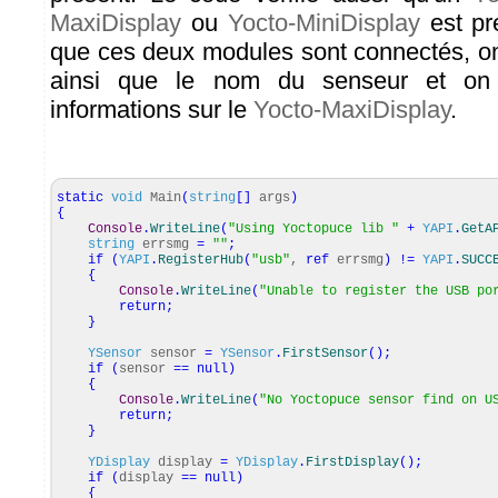
MaxiDisplay
ou
Yocto-MiniDisplay
est pré
que ces deux modules sont connectés, on
ainsi que le nom du senseur et on 
informations sur le
Yocto-MaxiDisplay
.
static
void
Main
(
string
[
]
args
)
{
Console
.
WriteLine
(
"Using Yoctopuce lib "
+
YAPI
.
GetA
string
errsmg
=
""
;
if
(
YAPI
.
RegisterHub
(
"usb"
,
ref
errsmg
)
!=
YAPI
.
SUCC
{
Console
.
WriteLine
(
"Unable to register the USB po
return
;
}
YSensor
sensor
=
YSensor
.
FirstSensor
(
)
;
if
(
sensor
==
null
)
{
Console
.
WriteLine
(
"No Yoctopuce sensor find on U
return
;
}
YDisplay
display
=
YDisplay
.
FirstDisplay
(
)
;
if
(
display
==
null
)
{