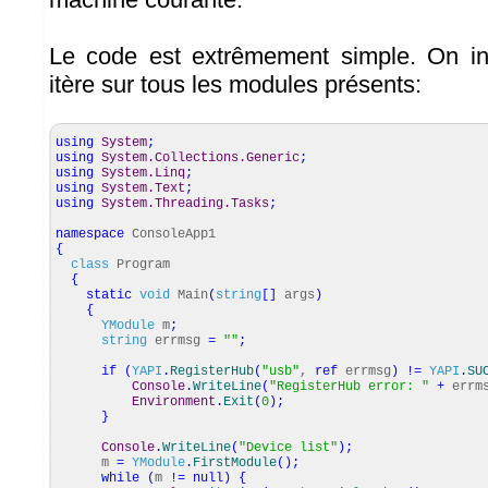
Le code est extrêmement simple. On ini
itère sur tous les modules présents:
using
System
;
using
System.Collections.Generic
;
using
System.Linq
;
using
System.Text
;
using
System.Threading.Tasks
;
namespace
ConsoleApp1
{
class
Program
{
static
void
Main
(
string
[
]
args
)
{
YModule
m
;
string
errmsg
=
""
;
if
(
YAPI
.
RegisterHub
(
"usb"
,
ref
errmsg
)
!=
YAPI
.
SU
Console
.
WriteLine
(
"RegisterHub error: "
+
errm
Environment
.
Exit
(
0
)
;
}
Console
.
WriteLine
(
"Device list"
)
;
m
=
YModule
.
FirstModule
(
)
;
while
(
m
!=
null
)
{