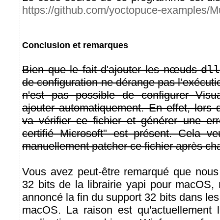
https://github.com/yoctopuce-examples/M
Conclusion et remarques
Bien que le fait d'ajouter les nœuds
dl
de configuration ne dérange pas l’exécut
n'est pas possible de configurer Visu
ajouter automatiquement. En effet, lors d
va vérifier ce fichier et générer une er
certifié Microsoft" est présent. Cela ve
manuellement patcher ce fichier après ch
Vous avez peut-être remarqué que nous
32 bits de la librairie yapi pour macOS,
annoncé la fin du support 32 bits dans les
macOS. La raison est qu'actuellement l