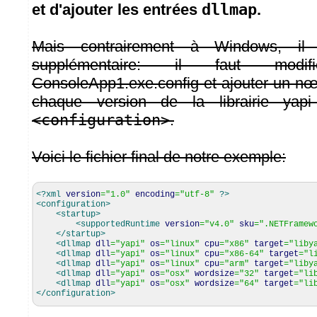
et d'ajouter les entrées
dllmap
.
Mais contrairement à Windows, i
supplémentaire: il faut modif
ConsoleApp1.exe.config et ajouter un 
chaque version de la librairie yap
<configuration>
.
Voici le fichier final de notre exemple:
<?xml
version
=
"1.0"
encoding
=
"utf-8"
?>
<configuration
>
<startup
>
<supportedRuntime
version
=
"v4.0"
sku
=
".NETFramew
</startup
>
<dllmap
dll
=
"yapi"
os
=
"linux"
cpu
=
"x86"
target
=
"liby
<dllmap
dll
=
"yapi"
os
=
"linux"
cpu
=
"x86-64"
target
=
"l
<dllmap
dll
=
"yapi"
os
=
"linux"
cpu
=
"arm"
target
=
"liby
<dllmap
dll
=
"yapi"
os
=
"osx"
wordsize
=
"32"
target
=
"li
<dllmap
dll
=
"yapi"
os
=
"osx"
wordsize
=
"64"
target
=
"li
</configuration
>