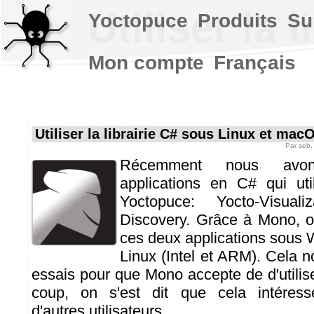
Utiliser la
Yoctopuce
Produits
Su
Mon compte
Français
Utiliser la librairie C# sous Linux et ma
Par
seb
Récemment nous avon
applications en C# qui uti
Yoctopuce: Yocto-Visual
Discovery. Grâce à Mono, o
ces deux applications sous
Linux (Intel et ARM). Cela n
essais pour que Mono accepte de d'utiliser
coup, on s'est dit que cela intéress
d'autres utilisateurs...