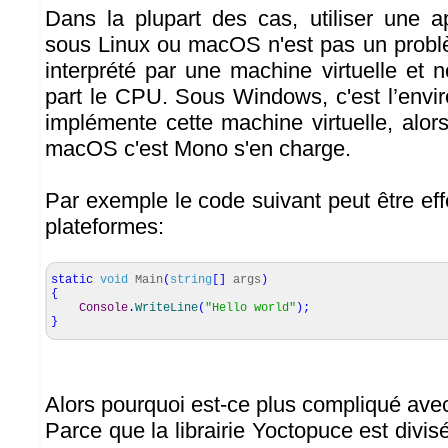
Dans la plupart des cas, utiliser une 
sous Linux ou macOS n'est pas un probl
interprété par une machine virtuelle et 
part le CPU. Sous Windows, c'est l’env
implémente cette machine virtuelle, alor
macOS c'est Mono s'en charge.
Par exemple le code suivant peut être eff
plateformes:
static
void
Main
(
string
[
]
args
)
{
Console
.
WriteLine
(
"Hello world"
)
;
}
Alors pourquoi est-ce plus compliqué avec 
Parce que la librairie Yoctopuce est div