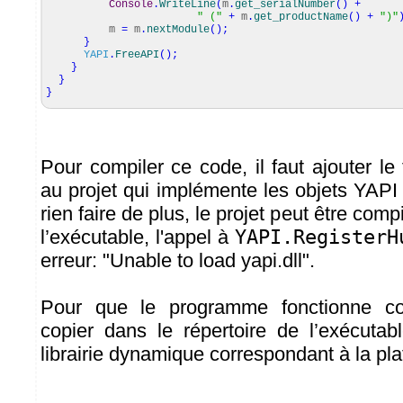
Console
.
WriteLine
(
m
.
get_serialNumber
(
)
+
" ("
+
m
.
get_productName
(
)
+
")"
m
=
m
.
nextModule
(
)
;
}
YAPI
.
FreeAPI
(
)
;
}
}
}
Pour compiler ce code, il faut ajouter le 
au projet qui implémente les objets YAP
rien faire de plus, le projet peut être comp
l’exécutable, l'appel à
YAPI.RegisterH
erreur: "Unable to load yapi.dll".
Pour que le programme fonctionne cor
copier dans le répertoire de l’exécutab
librairie dynamique correspondant à la pl