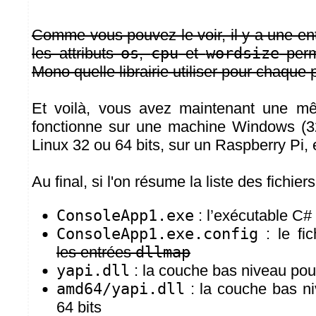
Comme vous pouvez le voir, il y a une en
les attributs
os
,
cpu
et
wordsize
perme
Mono quelle librairie utiliser pour chaque 
Et voilà, vous avez maintenant une mê
fonctionne sur une machine Windows (32
Linux 32 ou 64 bits, sur un Raspberry Pi
Au final, si l'on résume la liste des fichie
ConsoleApp1.exe
: l’exécutable C#
ConsoleApp1.exe.config
: le fi
les entrées
dllmap
yapi.dll
: la couche bas niveau pou
amd64/yapi.dll
: la couche bas n
64 bits