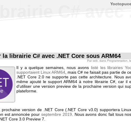
Yoctopuc
 librairie C# av
er la librairie C# avec .NET Core sous ARM64
Par
seb
, dans
Programmation
, 
Il y a quelque semaines, nous avons
listé les librairies Y
supportaient Linux ARM64
, mais C# ne faisait pas partie de cet
.NET Core 2.0 ne supporte pas cette architecture. Nous av
même ajouté le support ARM64 à notre librairie C#, car il e
d'utiliser une version preview de la prochaine version qui su
plateforme.
la prochaine version de .NET Core (.NET Core v3.0) supportera Lin
ion est annoncée pour
septembre 2019
. Nous avons donc fait tous nos
 .NET Core 3.0 Preview 7.