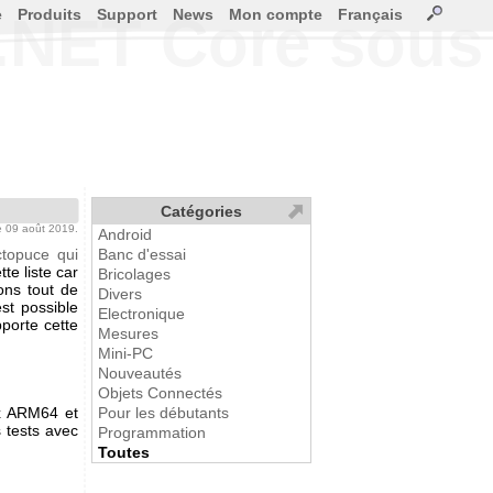
e
Produits
Support
News
Mon compte
Français
ec .NET Core so
Catégories
le 09 août 2019.
Android
octopuce qui
Banc d'essai
te liste car
Bricolages
ons tout de
Divers
st possible
Electronique
pporte cette
Mesures
Mini-PC
Nouveautés
Objets Connectés
ux ARM64 et
Pour les débutants
 tests avec
Programmation
Toutes