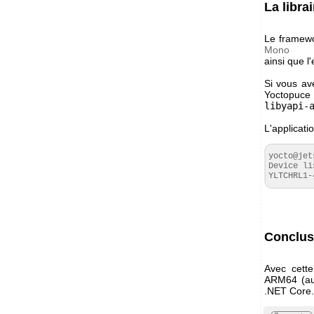
La libra
Le framew
Mono
ainsi que l
Si vous ave
Yoctopuce 
libyapi-
L'applicat
yocto@jet
Device lis
YLTCHRL1-
Conclus
Avec cette
ARM64 (aus
.NET Core.