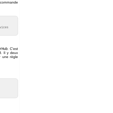
 la commande
ices 
rHub
. C'est
. Il y deux
r une règle