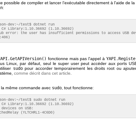
ite possible de compiler et lancer l’exécutable directement à l'aide de
un
:
son-dev:~/test$ dotnet run

 C# Library:1.10.36692 (1.10.36692)

ub error: the user has insufficient permissions to access USB dev
:406)
YAPI.GetAPIVersion()
fonctionne mais pas l'appel à
YAPI.Registe
us Linux, par défaut, seul le super user peut accéder aux ports USB
utiliser
sudo
pour accorder temporairement les droits root ou ajoute
stème,
comme décrit dans cet article
.
ce la même commande avec
sudo
, tout fonctionne:
son-dev:~/test$ sudo dotnet run

 C# Library:1.10.36692 (1.10.36692)

 devices on USB:

chedRelay (YLTCHRL1-4C6D0)