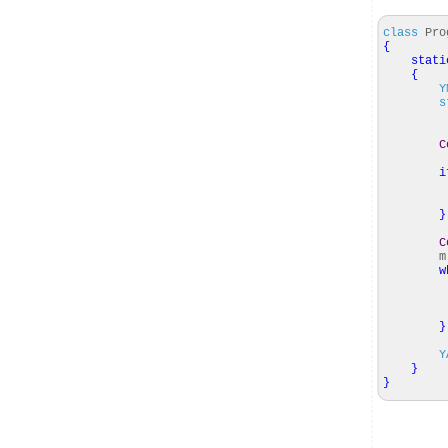
class
Pro
{
stati
{
Y
s
C
i
}
C
w
}
Y
}
}