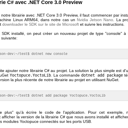
irie C# avec .NET Core 3.0 Preview
 notre librairie avec .NET Core 3.0 Preview, il faut commencer par inst
achine Linux ARM64, dans notre cas un
Nvidia Jetson Nano
. La pr
ut
downloader le SDK sur le site de Microsoft
et suivre les instructions.
e SDK installé, on peut créer un nouveau projet de type "console" à l
suivante:
son-dev:~/test$ dotnet new console
ite ajouter notre librairie C# au projet. La solution la plus simple est d'u
NuGet
Yoctopuce.YoctoLib
. La commande
dotnet add package
té
ersion la plus récente de notre librairie au projet en utilisant NuGet.
son-dev:~/test$ dotnet add package Yoctopuce.
YoctoLib
te plus" qu'à écrire le code de l'application. Pour cet exemple, 
afficher la version de la librairie C# que nous avons installé et affich
es modules Yoctopuce connectés sur les ports USB.