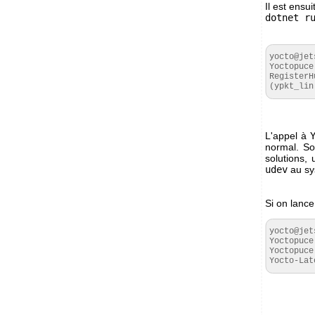
Il est ensu
dotnet r
yocto@jet
Yoctopuce
RegisterH
(ypkt_lin
L'appel à
normal. So
solutions, 
udev
au sy
Si on lan
yocto@jet
Yoctopuce
Yoctopuce
Yocto-Lat