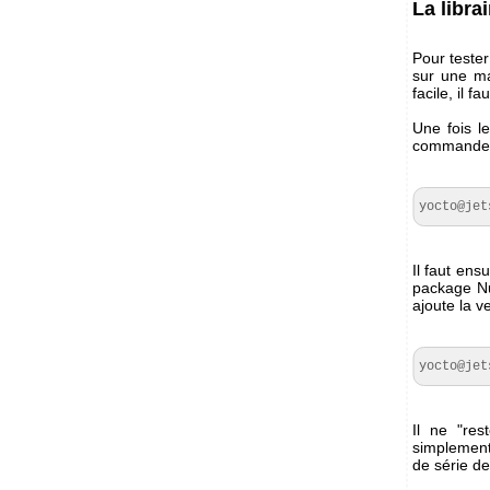
La libra
Pour tester
sur une m
facile, il fa
Une fois l
commande 
yocto@jet
Il faut ensu
package 
ajoute la v
yocto@jet
Il ne "res
simplement 
de série d