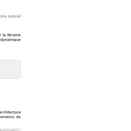
otre tutoriel
la librairie
e dynamique
rchitecture
versions de