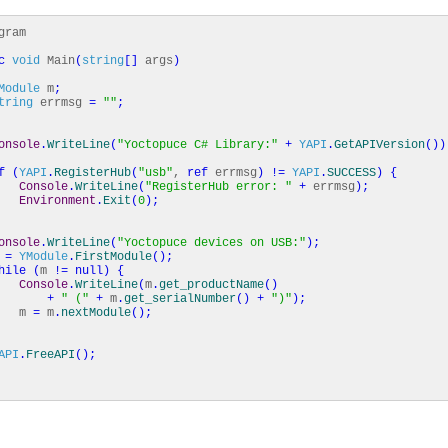
gram
c
void
Main
(
string
[
]
args
)
Module
m
;
tring
errmsg
=
""
;
onsole
.
WriteLine
(
"Yoctopuce C# Library:"
+
YAPI
.
GetAPIVersion
(
)
)
f
(
YAPI
.
RegisterHub
(
"usb"
,
ref
errmsg
)
!=
YAPI
.
SUCCESS
)
{
Console
.
WriteLine
(
"RegisterHub error: "
+
errmsg
)
;
Environment
.
Exit
(
0
)
;
onsole
.
WriteLine
(
"Yoctopuce devices on USB:"
)
;
m
=
YModule
.
FirstModule
(
)
;
hile
(
m
!=
null
)
{
Console
.
WriteLine
(
m
.
get_productName
(
)
+
" ("
+
m
.
get_serialNumber
(
)
+
")"
)
;
m
=
m
.
nextModule
(
)
;
API
.
FreeAPI
(
)
;