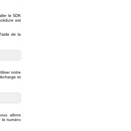
aller le SDK
océdure est
'aide de la
tiliser notre
lécharge et
nous allons
er le numéro