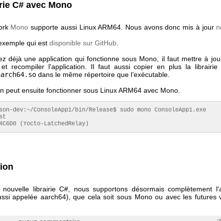
irie C# avec Mono
ork
Mono
supporte aussi Linux ARM64. Nous avons donc mis à jour
n
'exemple qui est
disponible sur GitHub
.
z déjà une application qui fonctionne sous Mono, il faut mettre à jour 
et recompiler l'application. Il faut aussi copier en plus la librairi
aarch64.so
dans le même répertoire que l’exécutable.
ion peut ensuite fonctionner sous Linux ARM64 avec Mono.
son-dev:~/ConsoleApp1/bin/Release$ sudo mono ConsoleApp1.exe

t

4C6D0 (Yocto-LatchedRelay)
ion
 nouvelle librairie C#, nous supportons désormais complètement l'a
si appelée aarch64), que cela soit sous Mono ou avec les futures 