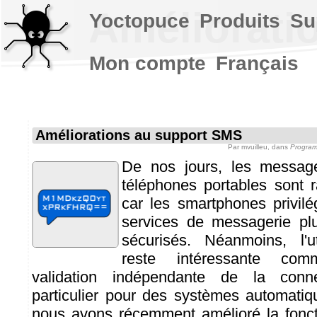
Améliorati
Yoctopuce
Produits
Su
Mon compte
Français
Améliorations au support SMS
Par
mvuilleu
, dans
Program
De nos jours, les messag
téléphones portables sont
car les smartphones privilégi
services de messagerie plu
sécurisés. Néanmoins, l'u
reste intéressante c
validation indépendante de la conn
particulier pour des systèmes automatiq
nous avons récemment amélioré la foncti