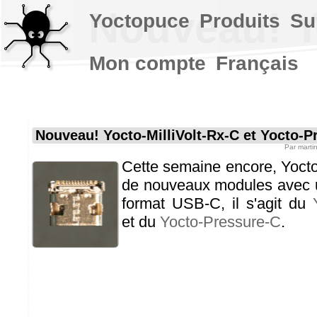
Nouveau! Y
Yoctopuce
Produits
Su
Mon compte
Français
Nouveau! Yocto-MilliVolt-Rx-C et Yocto-P
Par
marti
Cette semaine encore, Yoct
de nouveaux modules avec 
format USB-C, il s'agit du
et du
Yocto-Pressure-C
.