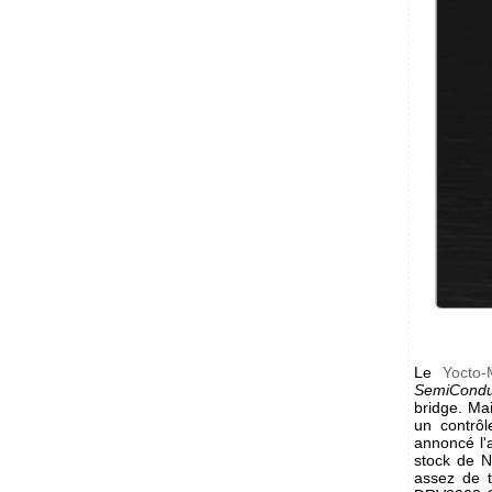
Le
Yocto-
SemiCondu
bridge. Mai
un contrô
annoncé l'
stock de N
assez de 