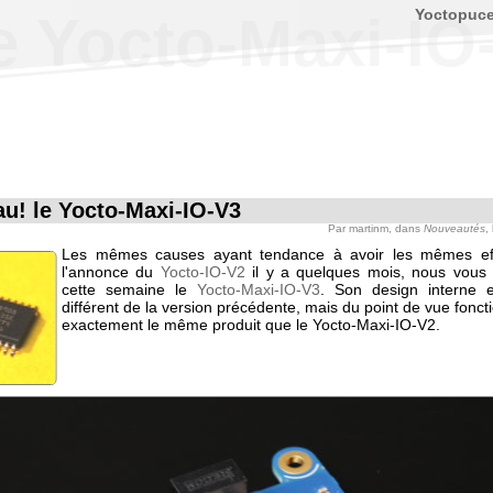
Yoctopuc
e Yocto-Maxi-IO
u! le Yocto-Maxi-IO-V3
Par
martinm
, dans
Nouveautés
,
Les mêmes causes ayant tendance à avoir les mêmes eff
l'annonce du
Yocto-IO-V2
il y a quelques mois, nous vous
cette semaine le
Yocto-Maxi-IO-V3
. Son design interne 
différent de la version précédente, mais du point de vue foncti
exactement le même produit que le Yocto-Maxi-IO-V2.