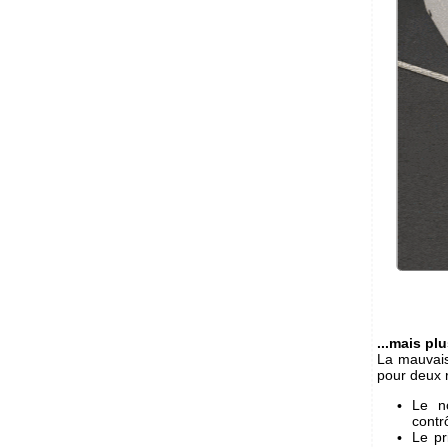
...mais pl
La mauvais
pour deux 
Le n
contr
Le pr