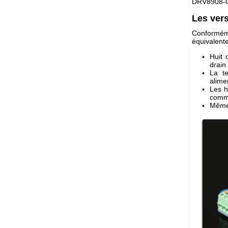
DRV8908-Q
Les vers
Conforméme
équivalente
Huit 
drain
La t
alime
Les h
comm
Même 