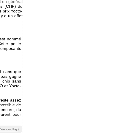
t en général
ses (CHF) du
 prix Yocto-
 y a un effet
 est nommé
Cette petite
 composants
Q1 sans que
t pas gagné
 chip sans
O et Yocto-
 reste assez
possible de
 encore, du
parent pour
Retour au blog