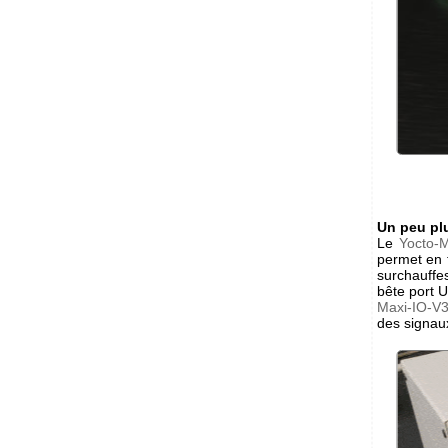
Un peu plu
Le
Yocto-M
permet en t
surchauffes
bête port 
Maxi-IO-V
des signaux