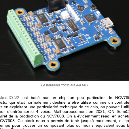
Le nouveau Yocto-Maxi-IO-V3
Maxi-IO-V2
est basé sur un chip un peu particulier: le NCV
ctor
qui était normalement destiné à être utilisé comme un contrôle
s en exploitant une particularité technique de ce chip, on pouvait l'ut
leur d'entrée-sortie 4 voies. Malheureusement en 2021, ON SemiC
arrêt de la production du NCV7608. On a évidemment réagi en achet
CV7608. Ce stock nous a permis de tenir jusqu'à maintenant, et no
temps pour trouver un composant plus ou moins équivalent sous l