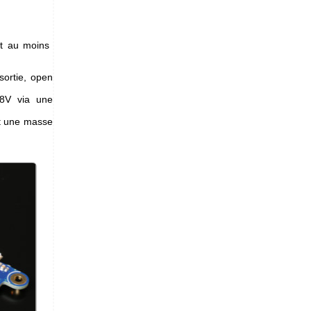
it au moins
sortie, open
28V via une
nt une masse