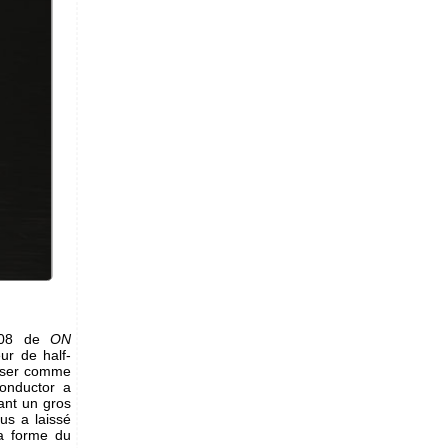
7608 de
ON
ur de half-
iliser comme
onductor a
ant un gros
us a laissé
a forme du