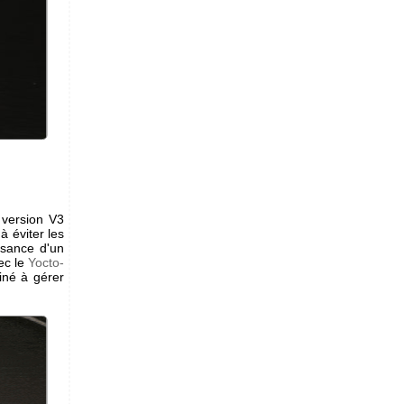
 version V3
à éviter les
issance d'un
ec le
Yocto-
iné à gérer