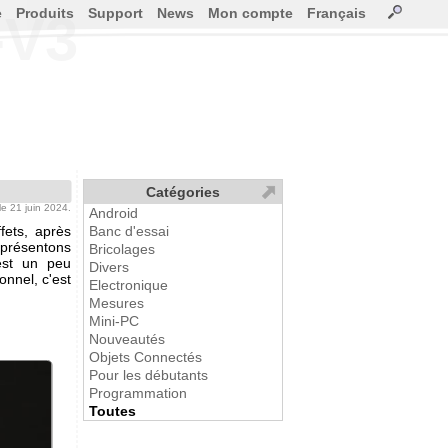
e
Produits
Support
News
Mon compte
Français
-V3
Catégories
 le 21 juin 2024.
Android
ets, après
Banc d'essai
 présentons
Bricolages
est un peu
Divers
onnel, c'est
Electronique
Mesures
Mini-PC
Nouveautés
Objets Connectés
Pour les débutants
Programmation
Toutes