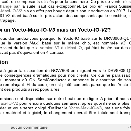
le coût en composants utilisés pour le construire. Ce prix de vente
n'es
changé
par la suite, sauf cas exceptionnel. Le prix en Francs Suis
-Maxi-IO-V2
n'a en effet pas bougé depuis son introduction en 2017. Le
IO-V2 étant basé sur le prix actuel des composants qui le constitue, il
ttrapage.
i un Yocto-Maxi-IO-
V3
mais un Yocto-IO-
V2
?
 vous demandez-vous pourquoi le Yocto-IO basé sur le DRV8908-Q1
que la version
Maxi
, basé sur le même chip, est nommée
V3
. 
e vient du fait que la
version V1 du Maxi-IO
, qui était basée sur des
'avait pas d'équivalent en 4 canaux.
ion
i à gérer la disparition du NCV7608 en migrant vers le DRV8908-
 de conséquences dramatiques pour nos clients. Ce qui ne paraissai
au moment où ON SemiConductor a annoncé la disparition de son
e remplaçant. Et du coup, on est plutôt contents parce que les Yocto-I
nt des produits assez populaires.
rsions sont disponibles sur notre boutique en ligne. A priori, il nous
axi-IO-V2
pour encore quelques semaines, après quoi il ne sera plus 
er et vous serez obligé d'utiliser le
Yocto-Maxi-IO-V3
, mais une fois
ue matériel et logiciel, le changement devrait être totalement trans
aucun commentaire