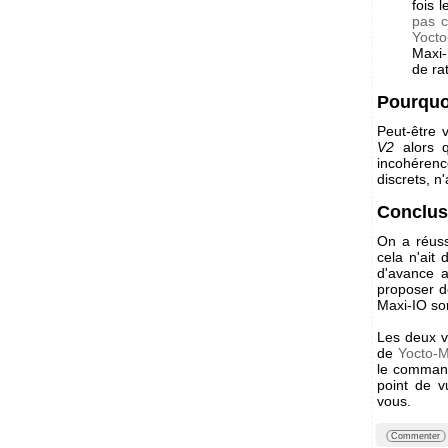
fois 
pas 
Yocto
Maxi-
de ra
Pourquo
Peut-être
V2
alors 
incohérenc
discrets, n
Conclus
On a réuss
cela n'ait
d'avance 
proposer d
Maxi-IO so
Les deux ve
de
Yocto-M
le command
point de v
vous.
Commenter