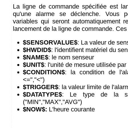
La ligne de commande spécifiée est la
qu'une alarme se déclenche. Vous po
variables qui seront automatiquement r
lancement de la ligne de commande. Ces 
$SENSORVALUE$
: La valeur de sen
$HWDID$
: l'identifient matériel du se
$NAME$
: le nom senseur
$UNIT$
: l'unité de mesure utilisée par
$CONDITION$
: la condition de l'al
<=","<")
$TRIGGER$
: la valeur limite de l'ala
$DATATYPE$
: Le type de la s
("MIN","MAX","AVG")
$NOW$:
L'heure courante