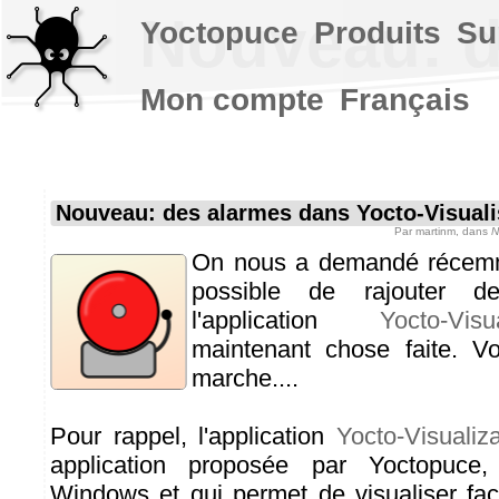
Nouveau: d
Yoctopuce
Produits
Su
Mon compte
Français
Nouveau: des alarmes dans Yocto-Visuali
Par
martinm
, dans
N
On nous a demandé récemmen
possible de rajouter d
l'application
Yocto-Visua
maintenant chose faite. 
marche....
Pour rappel, l'application
Yocto-Visualiza
application proposée par Yoctopuce
Windows et qui permet de visualiser fac