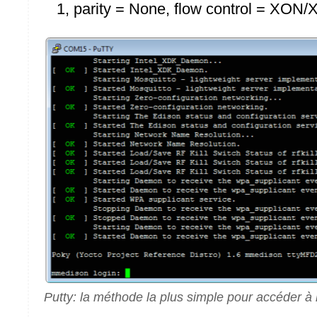
1, parity = None, flow control = XON/
Putty: la méthode la plus simple pour accéder à 