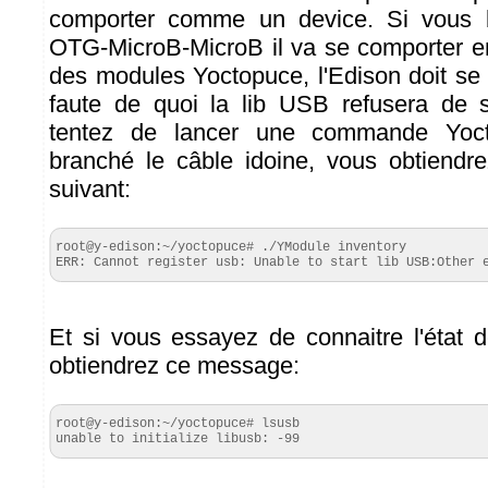
comporter comme un device. Si vous 
OTG-MicroB-MicroB il va se comporter en
des modules Yoctopuce, l'Edison doit se
faute de quoi la lib USB refusera de s'i
tentez de lancer une commande Yoct
branché le câble idoine, vous obtiendr
suivant:
root@y-edison:~/yoctopuce# ./YModule inventory

ERR: Cannot register usb: Unable to start lib USB:Other 
Et si vous essayez de connaitre l'état 
obtiendrez ce message:
root@y-edison:~/yoctopuce# lsusb

unable to initialize libusb: -99