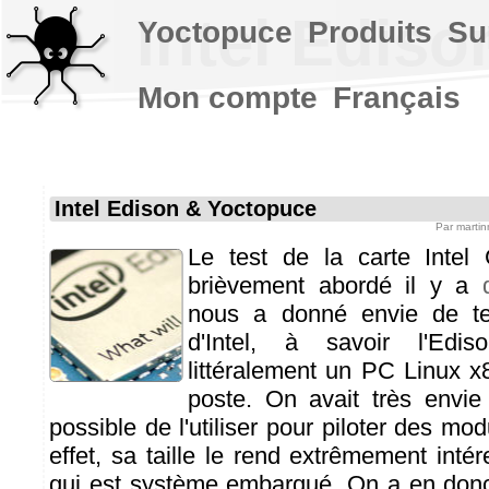
Intel Edis
Yoctopuce
Produits
Su
Mon compte
Français
Intel Edison & Yoctopuce
Par
marti
Le test de la carte Intel 
brièvement abordé il y a
nous a donné envie de tes
d'Intel, à savoir l'Edi
littéralement un PC Linux x
poste. On avait très envie d
possible de l'utiliser pour piloter des m
effet, sa taille le rend extrêmement inté
qui est système embarqué. On a en donc