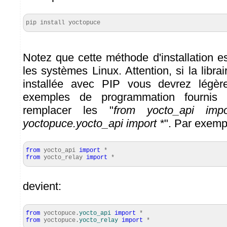
pip install yoctopuce
Notez que cette méthode d'installation e
les systèmes Linux. Attention, si la libra
installée avec PIP vous devrez légèr
exemples de programmation fournis 
remplacer les "
from yocto_api imp
yoctopuce.yocto_api import *
". Par exemp
from
yocto_api
import
*
from
yocto_relay
import
*
devient:
from
yoctopuce.
yocto_api
import
*
from
yoctopuce.
yocto_relay
import
*