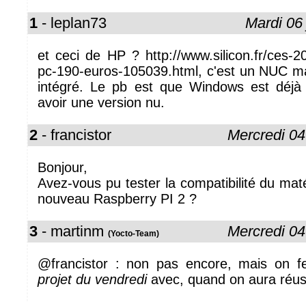
1
- leplan73
Mardi 06
et ceci de HP ? http://www.silicon.fr/ces-2
pc-190-euros-105039.html, c'est un NUC 
intégré. Le pb est que Windows est déjà in
avoir une version nu.
2
- francistor
Mercredi 04
Bonjour,
Avez-vous pu tester la compatibilité du maté
nouveau Raspberry PI 2 ?
3
- martinm
Mercredi 04
(Yocto-Team)
@francistor : non pas encore, mais on f
projet du vendredi
avec, quand on aura réuss