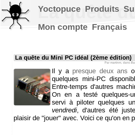
La quête du
Yoctopuce
Produits
Su
Mon compte
Français
La quête du Mini PC idéal (2ème édition)
Par
martinm
, dans
Ba
Il y a
presque deux ans
on
quelques mini-PC disponib
Entre-temps d'autres machi
On en a testé quelques-un
servi à piloter quelques 
vendredi
, d'autres été jus
plaisir de "jouer" avec. Voici ce qu'on en p