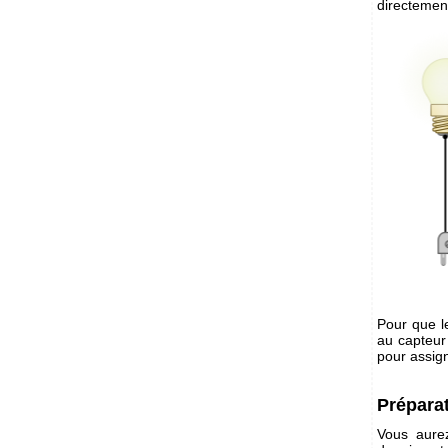
directement
Pour que l
au capteur
pour assig
Prépara
Vous aurez