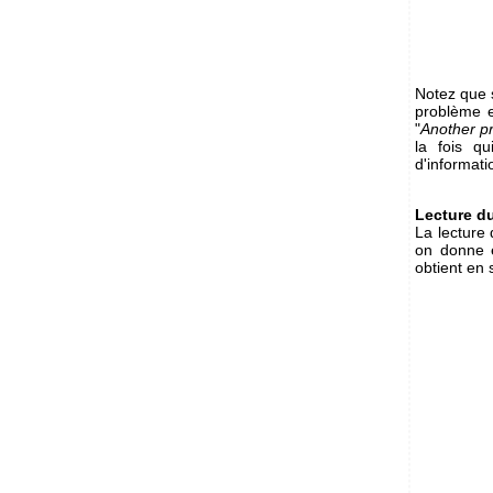
Notez que s
problème e
"
Another pr
la fois q
d'informati
Lecture d
La lecture 
on donne e
obtient en s