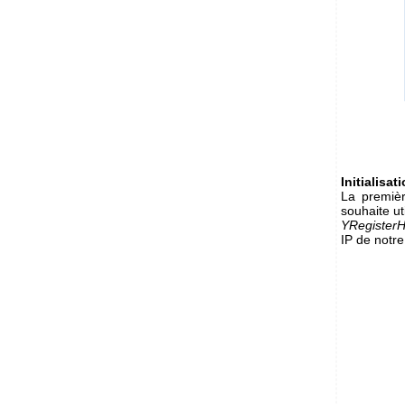
Initialisat
La premièr
souhaite ut
YRegister
IP de notr