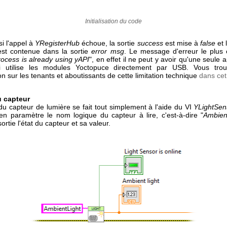
Initialisation du code
i l'appel à
YRegisterHub
échoue, la sortie
success
est mise à
false
et 
st contenue dans la sortie
error msg
. Le message d'erreur le plus 
ocess is already using yAPI
", en effet il ne peut y avoir qu'une seule a
ui utilise les modules Yoctopuce directement par USB. Vous trou
on sur les tenants et aboutissants de cette limitation technique
dans cet 
u capteur
du capteur de lumière se fait tout simplement à l'aide du VI
YLightSen
n paramètre le nom logique du capteur à lire, c'est-à-dire "
Ambien
ortie l'état du capteur et sa valeur.