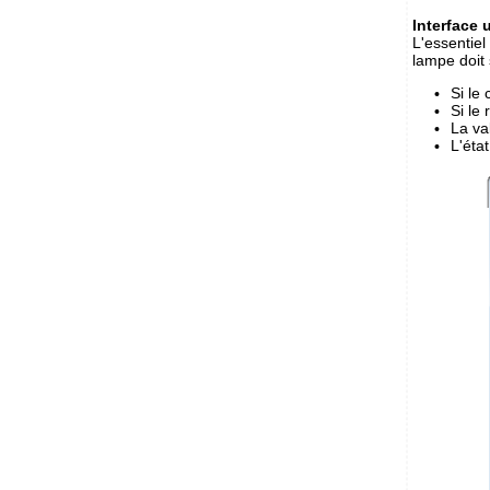
Interface u
L'essentiel
lampe doit 
Si le
Si le 
La va
L'éta