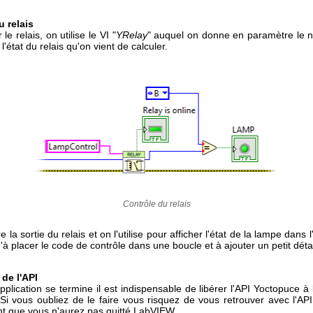
u relais
 le relais, on utilise le VI "
YRelay
" auquel on donne en paramètre le 
 l'état du relais qu'on vient de calculer.
Contrôle du relais
la sortie du relais et on l'utilise pour afficher l'état de la lampe dans l'
'à placer le code de contrôle dans une boucle et à ajouter un petit détai
 de l'API
pplication se termine il est indispensable de libérer l'API Yoctopuce à 
Si vous oubliez de le faire vous risquez de vous retrouver avec l'AP
nt que vous n'aurez pas quitté LabVIEW.