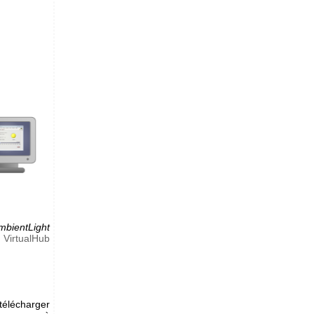
mbientLight
n
VirtualHub
télécharger