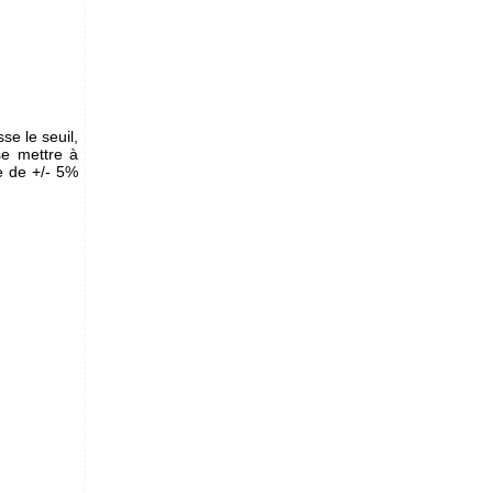
se le seuil,
e mettre à
e de +/- 5%