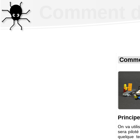
Comment d
Commen
Principe
On va utili
sera pilot
quelque 