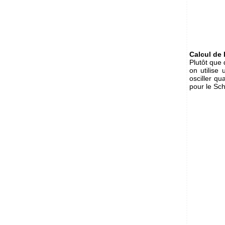
Calcul de l
Plutôt que 
on utilise
osciller q
pour le Sch