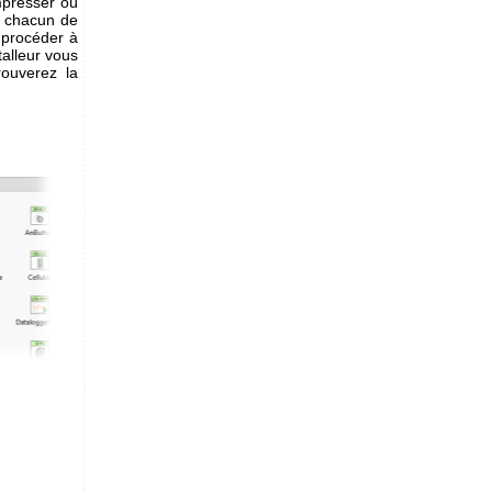
mpresser où
s chacun de
 procéder à
talleur vous
trouverez la