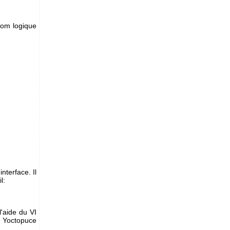
nom logique
interface. Il
l:
l'aide du VI
I Yoctopuce