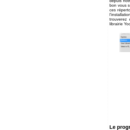
depuis not
bon vous s
ces répert
l'installat
trouverez 
librairie Y
Le pro