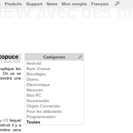
e
Produits
Support
News
Mon compte
Français
IEW avec des m
topuce
Catégories
 17 janvier 2020.
Android
xplique les
Banc d'essai
W. On va se
Bricolages
éteindre une
Divers
Electronique
Mesures
Mini-PC
Nouveautés
Objets Connectés
Pour les débutants
Programmation
y-V3
lequel
Toutes
truit il y a
mière sera