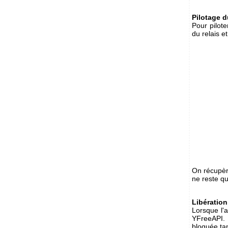
Pilotage d
Pour piloter
du relais et
On récupère 
ne reste qu
Libération
Lorsque l'a
YFreeAPI. 
bloquée ta