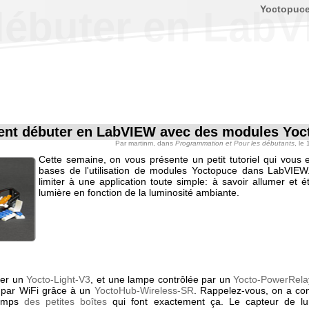
Yoctopuc
ébuter en LabV
t débuter en LabVIEW avec des modules Yoc
Par
martinm
, dans
Programmation et Pour les débutants
, le
Cette semaine, on vous présente un petit tutoriel qui vous e
bases de l'utilisation de modules Yoctopuce dans LabVIE
limiter à une application toute simple: à savoir allumer et 
lumière en fonction de la luminosité ambiante.
ser un
Yocto-Light-V3
, et une lampe contrôlée par un
Yocto-PowerRela
é par WiFi grâce à un
YoctoHub-Wireless-SR
. Rappelez-vous, on a cons
temps
des petites boîtes
qui font exactement ça. Le capteur de lu