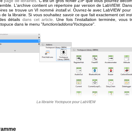
re
page de librairies
. C'est un gros fichier ZIP que vous pourrez déco
emble. L'archive contient un répertoire par version de LabVIEW. Dan
oires se trouve un VI nommé
install.vi
. Ouvrez-le avec LabVIEW pour
ion de la librairie. Si vous souhaitez savoir ce que fait exactement cet ins
des détails
dans cet article
. Une fois l'installation terminée, vous 
octopuce dans le menu "
function/addons/Yoctopuce
".
La librairie Yoctopuce pour LabVIEW
gramme