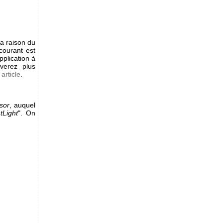
la raison du
courant est
pplication à
verez plus
article
.
sor
, auquel
tLight
". On