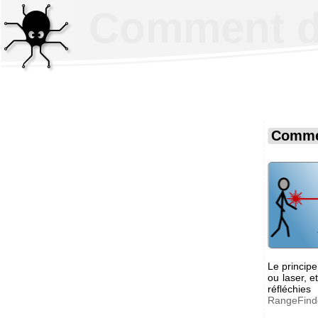
Comment dé
Commen
Le princip
ou laser, e
réfléchie
RangeFind