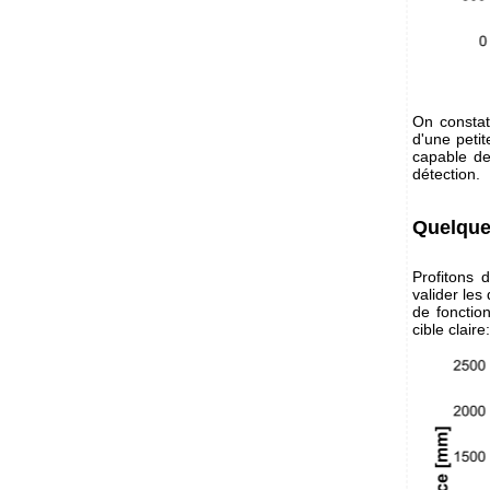
On constat
d'une peti
capable de 
détection.
Quelque
Profitons 
valider les
de foncti
cible clair