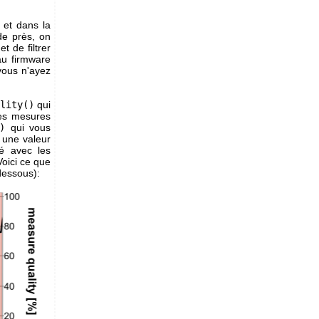
 et dans la
de près, on
t de filtrer
au firmware
 vous n'ayez
lity()
qui
des mesures
)
qui vous
r une valeur
é avec les
oici ce que
dessous):