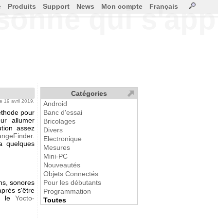
e
Produits
Support
News
Mon compte
Français
sonne qui s'ap
Catégories
le 19 avril 2019.
Android
éthode pour
Banc d'essai
ur allumer
Bricolages
ution assez
Divers
angeFinder
.
Electronique
 a quelques
Mesures
Mini-PC
Nouveautés
Objets Connectés
ns, sonores
Pour les débutants
après s'être
Programmation
ns le
Yocto-
Toutes