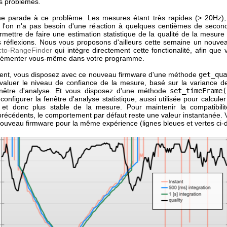
s problèmes.
une parade à ce problème. Les mesures étant très rapides (> 20Hz),
l'on n'a pas besoin d'une réaction à quelques centièmes de secon
mettre de faire une estimation statistique de la qualité de la mesure e
s réflexions. Nous vous proposons d'ailleurs cette semaine un nouve
cto-RangeFinder
qui intègre directement cette fonctionalité, afin que
plémenter vous-même dans votre programme.
nt, vous disposez avec ce nouveau firmware d'une méthode
get_qua
valuer le niveau de confiance de la mesure, basé sur la variance 
enêtre d'analyse. Et vous disposez d'une méthode
set_timeFrame(
onfigurer la fenêtre d'analyse statistique, aussi utilisée pour calcule
et donc plus stable de la mesure. Pour maintenir la compatibilit
précédents, le comportement par défaut reste une valeur instantanée. V
ouveau firmware pour la même expérience (lignes bleues et vertes ci-