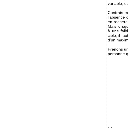
variable, o
Contraireme
l'absence d
en recherc
Mais lorsqu
à une faib
cible, il f
d'un maxim
Prenons un 
personne qu