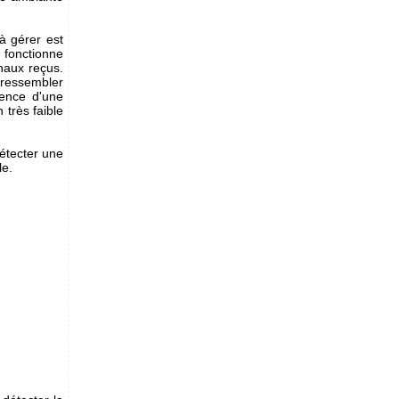
 à gérer est
e fonctionne
naux reçus.
t ressembler
sence d'une
 très faible
détecter une
le.