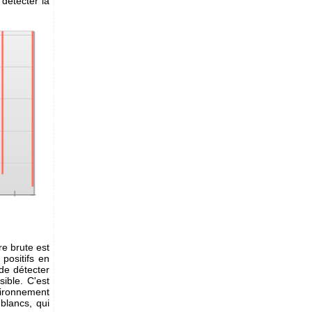
 détecter la
re brute est
positifs en
 de détecter
sible. C'est
vironnement
 blancs, qui