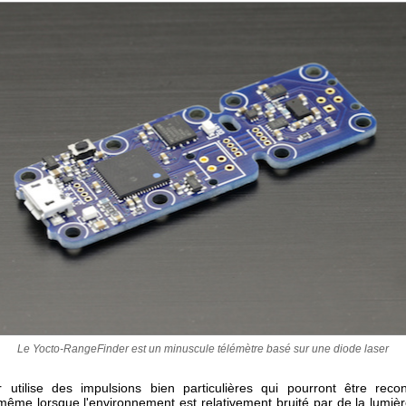
Le Yocto-RangeFinder est un minuscule télémètre basé sur une diode laser
 utilise des impulsions bien particulières qui pourront être rec
 même lorsque l'environnement est relativement bruité par de la lumiè