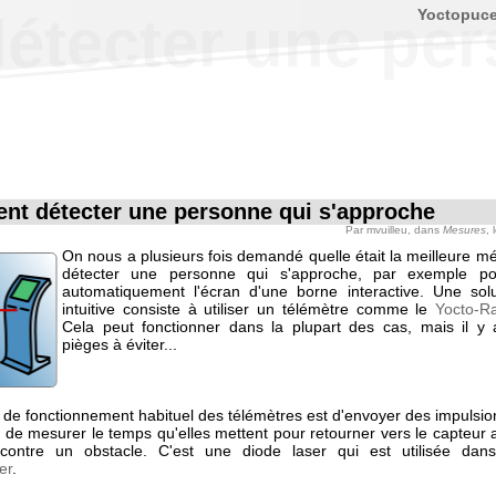
Yoctopuc
tecter une per
t détecter une personne qui s'approche
Par
mvuilleu
, dans
Mesures
, 
On nous a plusieurs fois demandé quelle était la meilleure m
détecter une personne qui s'approche, par exemple po
automatiquement l'écran d'une borne interactive. Une sol
intuitive consiste à utiliser un télémètre comme le
Yocto-R
Cela peut fonctionner dans la plupart des cas, mais il y
pièges à éviter...
e de fonctionnement habituel des télémètres est d'envoyer des impulsio
t de mesurer le temps qu'elles mettent pour retourner vers le capteur 
s contre un obstacle. C'est une diode laser qui est utilisée da
er
.