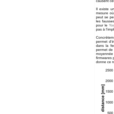
causent ce
Il existe 
mesure où 
peut se per
les fausse
pour le
Yo
pas à l'im
Concrèteme
permet d'é
dans la f
permet de c
moyennée 
firmwares 
donne ce n