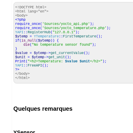
<!DOCTYPE html>
<html lang="en">
<body>
<?php
require_once
(
'Sources/yocto_api.php'
)
;
require_once
(
'Sources/yocto_temperature.php'
)
;
YAPI
::
RegisterHub
(
"127.0.0.1"
)
;
$ytemp
=
YTemperature
::
FirstTemperature
(
)
;
if
(
is_null
(
$ytemp
)
)
{
die
(
"No temperature sensor found"
)
;
}
$value
=
$ytemp
->
get_currentValue
(
)
;
$unit
=
$ytemp
->
get_unit
(
)
;
Print
(
"<h2>Temperature:
$value
$unit
</h2>"
)
;
YAPI
::
FreeAPI
(
)
;
?>
</body>
</html>
Quelques remarques
YSensor