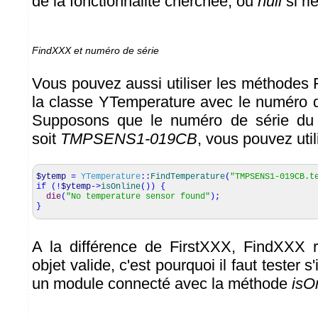
de la fonctionnalité cherchée, ou
null
si ri
FindXXX et numéro de série
Vous pouvez aussi utiliser les méthodes
la classe YTemperature avec le numéro 
Supposons que le numéro de série d
soit
TMPSENS1-019CB
, vous pouvez util
$ytemp
=
YTemperature
::
FindTemperature
(
"TMPSENS1-019CB.t
if
(
!
$ytemp
->
isOnline
(
)
)
{
die
(
"No temperature sensor found"
)
;
}
A la différence de FirstXXX, FindXXX r
objet valide, c'est pourquoi il faut tester s
un module connecté avec la méthode
isO