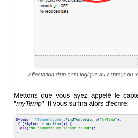
Affectation d'un nom logique au capteur du 
Mettons que vous ayez appelé le capt
"
myTemp
". Il vous suffira alors d'écrire:
$ytemp
=
YTemperature
::
FindTemperature
(
"myTemp"
)
;
if
(
!
$ytemp
->
isOnline
(
)
)
{
die
(
"No temperature sensor found"
)
;
}