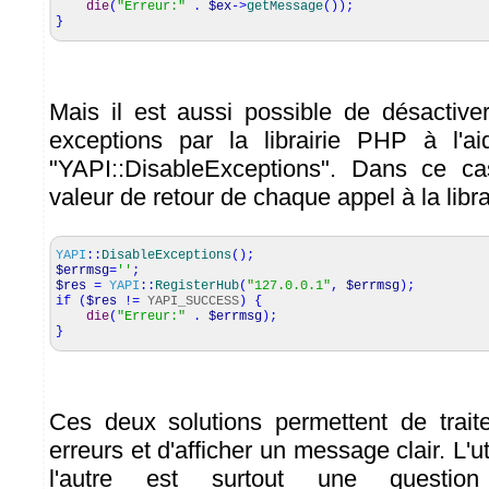
die
(
"Erreur:"
.
$ex
->
getMessage
(
)
)
;
}
Mais il est aussi possible de désactive
exceptions par la librairie PHP à l'
"YAPI::DisableExceptions". Dans ce cas
valeur de retour de chaque appel à la libra
YAPI
::
DisableExceptions
(
)
;
$errmsg
=
''
;
$res
=
YAPI
::
RegisterHub
(
"127.0.0.1"
,
$errmsg
)
;
if
(
$res
!=
YAPI_SUCCESS
)
{
die
(
"Erreur:"
.
$errmsg
)
;
}
Ces deux solutions permettent de trait
erreurs et d'afficher un message clair. L'ut
l'autre est surtout une question