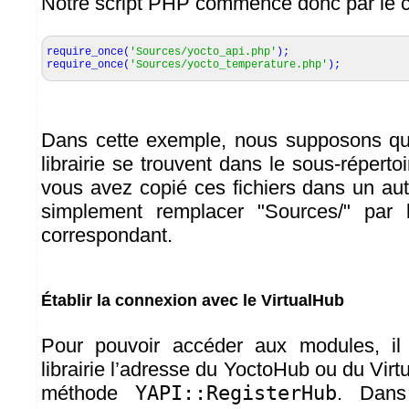
Notre script PHP commence donc par le c
require_once
(
'Sources/yocto_api.php'
)
;
require_once
(
'Sources/yocto_temperature.php'
)
;
Dans cette exemple, nous supposons que
librairie se trouvent dans le sous-réperto
vous avez copié ces fichiers dans un autre
simplement remplacer "Sources/" par 
correspondant.
Établir la connexion avec le VirtualHub
Pour pouvoir accéder aux modules, il 
librairie l’adresse du YoctoHub ou du Virtu
méthode
YAPI::RegisterHub
. Dans