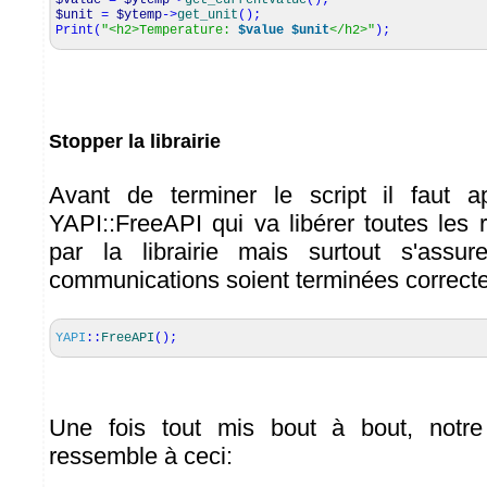
$value
=
$ytemp
->
get_currentValue
(
)
;
$unit
=
$ytemp
->
get_unit
(
)
;
Print
(
"<h2>Temperature:
$value
$unit
</h2>"
)
;
Stopper la librairie
Avant de terminer le script il faut 
YAPI::FreeAPI qui va libérer toutes les 
par la librairie mais surtout s'assu
communications soient terminées correct
YAPI
::
FreeAPI
(
)
;
Une fois tout mis bout à bout, notre 
ressemble à ceci: