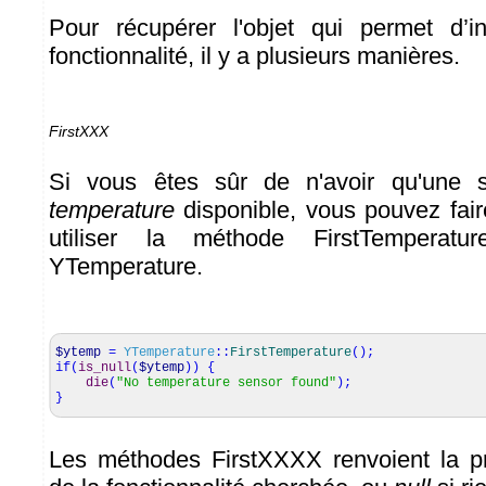
Pour récupérer l'objet qui permet d’in
fonctionnalité, il y a plusieurs manières.
FirstXXX
Si vous êtes sûr de n'avoir qu'une se
temperature
disponible, vous pouvez fair
utiliser la méthode FirstTemperat
YTemperature.
$ytemp
=
YTemperature
::
FirstTemperature
(
)
;
if
(
is_null
(
$ytemp
)
)
{
die
(
"No temperature sensor found"
)
;
}
Les méthodes FirstXXXX renvoient la p