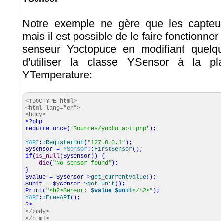
Notre exemple ne gère que les capteu
mais il est possible de le faire fonctionne
senseur Yoctopuce en modifiant quelque
d'utiliser la classe YSensor à la p
YTemperature:
<!DOCTYPE html>
<html lang="en">
<body>
<?php
require_once
(
'Sources/yocto_api.php'
)
;
YAPI
::
RegisterHub
(
"127.0.0.1"
)
;
$ysensor
=
YSensor
::
FirstSensor
(
)
;
if
(
is_null
(
$ysensor
)
)
{
die
(
"No sensor found"
)
;
}
$value
=
$ysensor
->
get_currentValue
(
)
;
$unit
=
$ysensor
->
get_unit
(
)
;
Print
(
"<h2>Sensor:
$value
$unit
</h2>"
)
;
YAPI
::
FreeAPI
(
)
;
?>
</body>
</html>