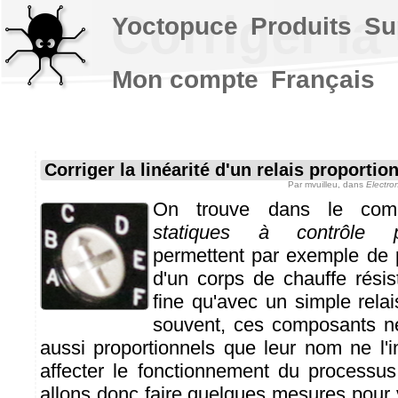
Corriger la
Yoctopuce
Produits
Su
Mon compte
Français
Corriger la linéarité d'un relais proporti
Par
mvuilleu
, dans
Electro
On trouve dans le co
statiques à contrôle pr
permettent par exemple de p
d'un corps de chauffe résis
fine qu'avec un simple relai
souvent, ces composants ne
aussi proportionnels que leur nom ne l'i
affecter le fonctionnement du processu
allons donc faire quelques mesures pour vo