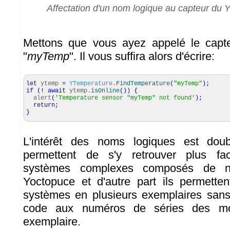
Affectation d'un nom logique au capteur du 
Mettons que vous ayez appelé le capt
"
myTemp
". Il vous suffira alors d'écrire:
let
ytemp
=
YTemperature
.
FindTemperature
(
"myTemp"
)
;
if
(
!
await
ytemp.
isOnline
(
)
)
{
alert
(
'Temperature sensor "myTemp" not found'
)
;
return
;
}
L'intérêt des noms logiques est doub
permettent de s'y retrouver plus fa
systèmes complexes composés de n
Yoctopuce et d'autre part ils permette
systèmes en plusieurs exemplaires sans
code aux numéros de séries des m
exemplaire.