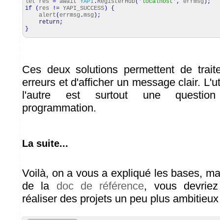
let res
=
await
YAPI
.
RegisterHub
(
'localhost'
,
errmsg
)
;
if
(
res
!=
YAPI_SUCCESS
)
{
alert
(
errmsg
.
msg
)
;
return
;
}
Ces deux solutions permettent de trait
erreurs et d'afficher un message clair. L'ut
l'autre est surtout une question
programmation.
La suite...
Voilà, on a vous a expliqué les bases, ma
de la
doc de référence
, vous devriez
réaliser des projets un peu plus ambitieux 