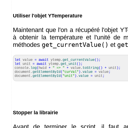
Utiliser l'objet YTemperature
Maintenant que l'on a récupéré l'objet YT
à obtenir la température et l'unité de 
méthodes
get_currentValue()
et
ge
let
value
=
await
ytemp.
get_currentValue
(
)
;
let
unit
=
await
ytemp.
get_unit
(
)
;
console.
log
(
hwid
+
" => "
+
value.
toString
(
)
+
unit
)
;
document.
getElementById
(
"curVal"
)
.
value
=
value
;
document.
getElementById
(
"unit"
)
.
value
=
unit
;
Stopper la librairie
Avant de terminer le script, il faut 