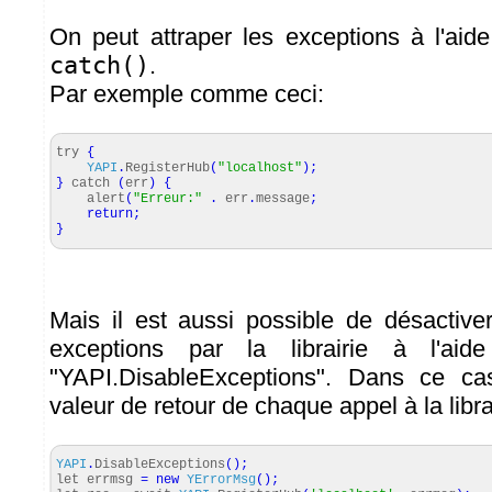
On peut attraper les exceptions à l'ai
catch()
.
Par exemple comme ceci:
try
{
YAPI
.
RegisterHub
(
"localhost"
)
;
}
catch
(
err
)
{
alert
(
"Erreur:"
.
err
.
message
;
return
;
}
Mais il est aussi possible de désactive
exceptions par la librairie à l'ai
"YAPI.DisableExceptions". Dans ce cas,
valeur de retour de chaque appel à la libra
YAPI
.
DisableExceptions
(
)
;
let errmsg
=
new
YErrorMsg
(
)
;