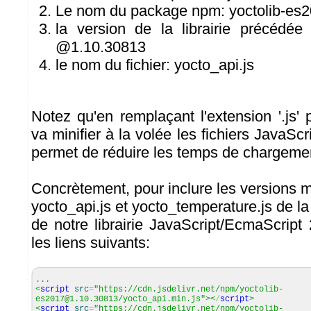
Le nom du package npm: yoctolib-es
la version de la librairie précédée
@1.10.30813
le nom du fichier: yocto_api.js
Notez qu'en remplaçant l'extension '.js' pa
va minifier à la volée les fichiers JavaScr
permet de réduire les temps de chargemen
Concrètement, pour inclure les versions mi
yocto_api.js et yocto_temperature.js de l
de notre librairie JavaScript/EcmaScript 20
les liens suivants:
...
<
script
src
=
"https://cdn.jsdelivr.net/npm/yoctolib-
es2017@1.10.30813/yocto_api.min.js"
><
/
script
>
<
script
src
=
"https://cdn.jsdelivr.net/npm/yoctolib-