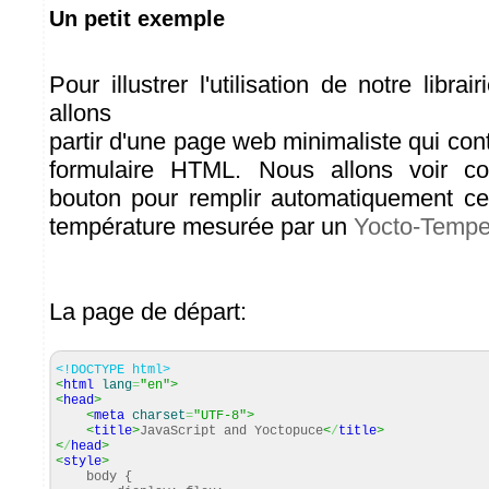
Un petit exemple
Pour illustrer l'utilisation de notre libra
allons
partir d'une page web minimaliste qui co
formulaire HTML. Nous allons voir c
bouton pour remplir automatiquement ce
température mesurée par un
Yocto-Tempe
La page de départ:
<!DOCTYPE html>
<
html
lang
=
"en"
>
<
head
>
<
meta
charset
=
"UTF-8"
>
<
title
>
JavaScript and Yoctopuce
<
/
title
>
<
/
head
>
<
style
>
body {