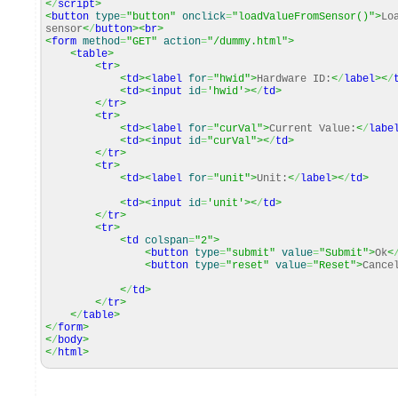
<
/
script
>
<
button
type
=
"button"
onclick
=
"loadValueFromSensor()"
>
Lo
sensor
<
/
button
><
br
>
<
form
method
=
"GET"
action
=
"/dummy.html"
>
<
table
>
<
tr
>
<
td
><
label
for
=
"hwid"
>
Hardware ID:
<
/
label
><
/
<
td
><
input
id
=
'hwid'
><
/
td
>
<
/
tr
>
<
tr
>
<
td
><
label
for
=
"curVal"
>
Current Value:
<
/
labe
<
td
><
input
id
=
"curVal"
><
/
td
>
<
/
tr
>
<
tr
>
<
td
><
label
for
=
"unit"
>
Unit:
<
/
label
><
/
td
>
<
td
><
input
id
=
'unit'
><
/
td
>
<
/
tr
>
<
tr
>
<
td
colspan
=
"2"
>
<
button
type
=
"submit"
value
=
"Submit"
>
Ok
<
<
button
type
=
"reset"
value
=
"Reset"
>
Cance
<
/
td
>
<
/
tr
>
<
/
table
>
<
/
form
>
<
/
body
>
<
/
html
>