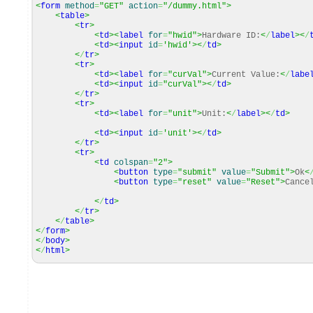
<
form
method
=
"GET"
action
=
"/dummy.html"
>
<
table
>
<
tr
>
<
td
><
label
for
=
"hwid"
>
Hardware ID:
<
/
label
><
/
<
td
><
input
id
=
'hwid'
><
/
td
>
<
/
tr
>
<
tr
>
<
td
><
label
for
=
"curVal"
>
Current Value:
<
/
labe
<
td
><
input
id
=
"curVal"
><
/
td
>
<
/
tr
>
<
tr
>
<
td
><
label
for
=
"unit"
>
Unit:
<
/
label
><
/
td
>
<
td
><
input
id
=
'unit'
><
/
td
>
<
/
tr
>
<
tr
>
<
td
colspan
=
"2"
>
<
button
type
=
"submit"
value
=
"Submit"
>
Ok
<
<
button
type
=
"reset"
value
=
"Reset"
>
Cance
<
/
td
>
<
/
tr
>
<
/
table
>
<
/
form
>
<
/
body
>
<
/
html
>