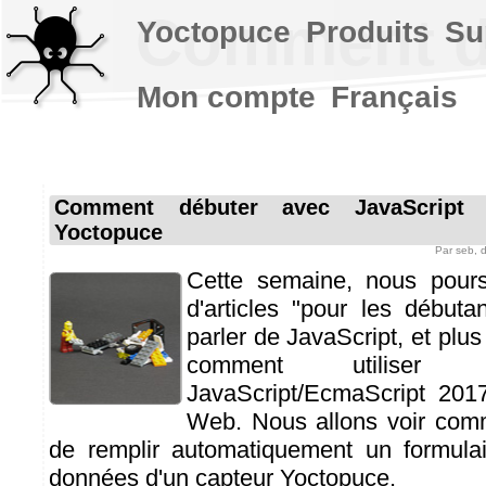
Comment dé
Yoctopuce
Produits
Su
Mon compte
Français
Comment débuter avec JavaScript
Yoctopuce
Par
seb
, 
Cette semaine, nous pours
d'articles "pour les débuta
parler de JavaScript, et plus
comment utiliser no
JavaScript/EcmaScript 201
Web. Nous allons voir comm
de remplir automatiquement un formul
données d'un capteur Yoctopuce.