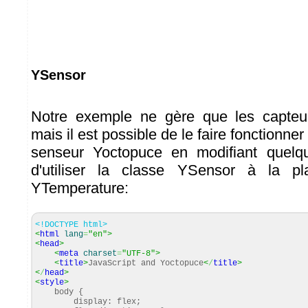
YSensor
Notre exemple ne gère que les capteu
mais il est possible de le faire fonctionne
senseur Yoctopuce en modifiant quelque
d'utiliser la classe YSensor à la p
YTemperature:
<!DOCTYPE html>
<
html
lang
=
"en"
>
<
head
>
<
meta
charset
=
"UTF-8"
>
<
title
>
JavaScript and Yoctopuce
<
/
title
>
<
/
head
>
<
style
>
body {
display: flex;