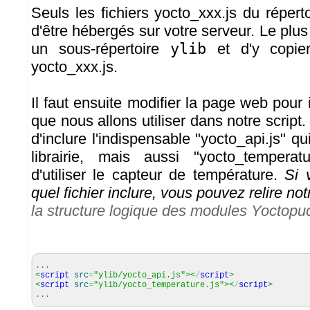
Seuls les fichiers yocto_xxx.js du répert
d'être hébergés sur votre serveur. Le plus
un sous-répertoire
ylib
et d'y copier
yocto_xxx.js.
Il faut ensuite modifier la page web pour i
que nous allons utiliser dans notre scrip
d'inclure l'indispensable "yocto_api.js" qui
librairie, mais aussi "yocto_temperat
d'utiliser le capteur de température.
Si 
quel fichier inclure, vous pouvez relire notr
la structure logique des modules Yoctopu
...
<
script
src
=
"ylib/yocto_api.js"
><
/
script
>
<
script
src
=
"ylib/yocto_temperature.js"
><
/
script
>
...