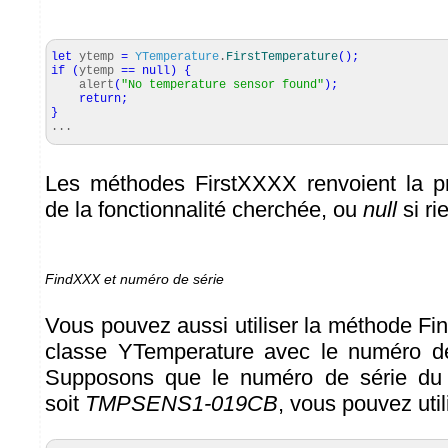
let
ytemp
=
YTemperature
.
FirstTemperature
(
)
;
if
(
ytemp
==
null
)
{
alert
(
"No temperature sensor found"
)
;
return
;
}
...
Les méthodes FirstXXXX renvoient la p
de la fonctionnalité cherchée, ou
null
si ri
FindXXX et numéro de série
Vous pouvez aussi utiliser la méthode Fi
classe YTemperature avec le numéro d
Supposons que le numéro de série d
soit
TMPSENS1-019CB
, vous pouvez util