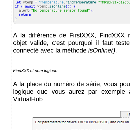
let
ytemp
=
YTemperature
.
FindTemperature
(
"TMPSENS1-019CB
if
(
!
await
ytemp.
isOnline
(
)
)
{
alert
(
"No temperature sensor found"
)
;
return
;
}
A la différence de FirstXXX, FindXXX r
objet valide, c'est pourquoi il faut tes
connecté avec la méthode
isOnline()
.
FindXXX et nom logique
A la place du numéro de série, vous pou
logique que vous aurez par exemple a
VirtualHub.