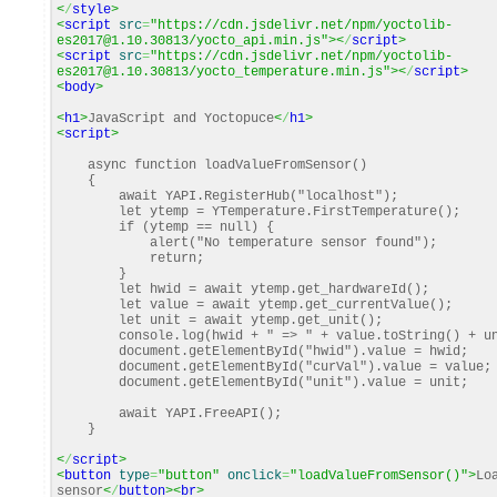
<
/
style
>
<
script
src
=
"https://cdn.jsdelivr.net/npm/yoctolib-
es2017@1.10.30813/yocto_api.min.js"
><
/
script
>
<
script
src
=
"https://cdn.jsdelivr.net/npm/yoctolib-
es2017@1.10.30813/yocto_temperature.min.js"
><
/
script
>
<
body
>
<
h1
>
JavaScript and Yoctopuce
<
/
h1
>
<
script
>
async function loadValueFromSensor()
{
await YAPI.RegisterHub("localhost");
let ytemp = YTemperature.FirstTemperature();
if (ytemp == null) {
alert("No temperature sensor found");
return;
}
let hwid = await ytemp.get_hardwareId();
let value = await ytemp.get_currentValue();
let unit = await ytemp.get_unit();
console.log(hwid + " => " + value.toString() + un
document.getElementById("hwid").value = hwid;
document.getElementById("curVal").value = value;
document.getElementById("unit").value = unit;
await YAPI.FreeAPI();
}
<
/
script
>
<
button
type
=
"button"
onclick
=
"loadValueFromSensor()"
>
Lo
sensor
<
/
button
><
br
>