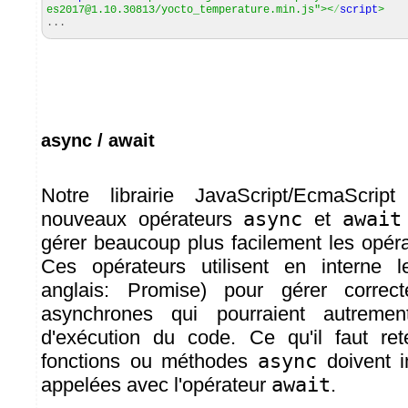
es2017@1.10.30813/yocto_temperature.min.js"
><
/
script
>
...
async / await
Notre librairie JavaScript/EcmaScrip
nouveaux opérateurs
async
et
await
gérer beaucoup plus facilement les opér
Ces opérateurs utilisent en interne 
anglais: Promise) pour gérer correc
asynchrones qui pourraient autremen
d'exécution du code. Ce qu'il faut ret
fonctions ou méthodes
async
doivent i
appelées avec l'opérateur
await
.