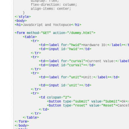
display: flex;
flex-direction: column;
align-items: center;
}
<
/
style
>
<
body
>
<
h1
>
JavaScript and Yoctopuce
<
/
h1
>
<
form
method
=
"GET"
action
=
"/dummy.html"
>
<
table
>
<
tr
>
<
td
><
label
for
=
"hwid"
>
Hardware ID:
<
/
label
><
/
<
td
><
input
id
=
'hwid'
><
/
td
>
<
/
tr
>
<
tr
>
<
td
><
label
for
=
"curVal"
>
Current Value:
<
/
labe
<
td
><
input
id
=
"curVal"
><
/
td
>
<
/
tr
>
<
tr
>
<
td
><
label
for
=
"unit"
>
Unit:
<
/
label
><
/
td
>
<
td
><
input
id
=
'unit'
><
/
td
>
<
/
tr
>
<
tr
>
<
td
colspan
=
"2"
>
<
button
type
=
"submit"
value
=
"Submit"
>
Ok
<
<
button
type
=
"reset"
value
=
"Reset"
>
Cance
<
/
td
>
<
/
tr
>
<
/
table
>
<
/
form
>
<
/
body
>