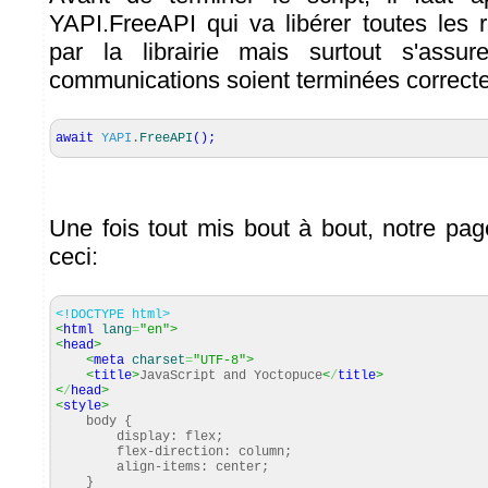
YAPI.FreeAPI qui va libérer toutes les r
par la librairie mais surtout s'assu
communications soient terminées correct
await
YAPI
.
FreeAPI
(
)
;
Une fois tout mis bout à bout, notre p
ceci:
<!DOCTYPE html>
<
html
lang
=
"en"
>
<
head
>
<
meta
charset
=
"UTF-8"
>
<
title
>
JavaScript and Yoctopuce
<
/
title
>
<
/
head
>
<
style
>
body {
display: flex;
flex-direction: column;
align-items: center;
}