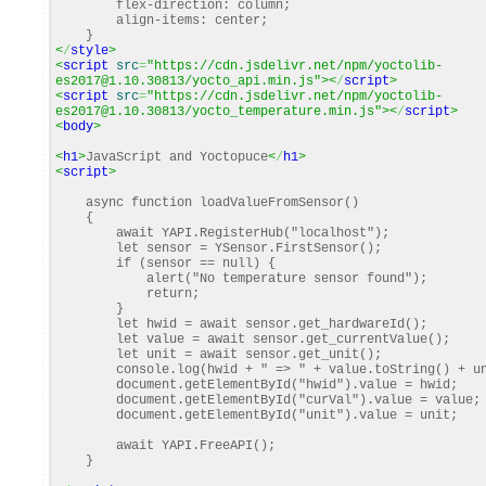
flex-direction: column;
align-items: center;
}
<
/
style
>
<
script
src
=
"https://cdn.jsdelivr.net/npm/yoctolib-
es2017@1.10.30813/yocto_api.min.js"
><
/
script
>
<
script
src
=
"https://cdn.jsdelivr.net/npm/yoctolib-
es2017@1.10.30813/yocto_temperature.min.js"
><
/
script
>
<
body
>
<
h1
>
JavaScript and Yoctopuce
<
/
h1
>
<
script
>
async function loadValueFromSensor()
{
await YAPI.RegisterHub("localhost");
let sensor = YSensor.FirstSensor();
if (sensor == null) {
alert("No temperature sensor found");
return;
}
let hwid = await sensor.get_hardwareId();
let value = await sensor.get_currentValue();
let unit = await sensor.get_unit();
console.log(hwid + " => " + value.toString() + un
document.getElementById("hwid").value = hwid;
document.getElementById("curVal").value = value;
document.getElementById("unit").value = unit;
await YAPI.FreeAPI();
}