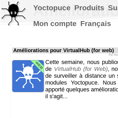
Amélioratio
Yoctopuce
Produits
Su
Mon compte
Français
Améliorations pour VirtualHub (for web)
Par
mvu
Cette semaine, nous publio
de
VirtualHub (for Web)
, no
de surveiller à distance u
modules Yoctopuce. Nous
apporté quelques améliorati
il s'agit...