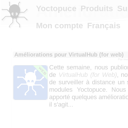
Amélioratio
Yoctopuce
Produits
Su
Mon compte
Français
Améliorations pour VirtualHub (for web)
Par
mvu
Cette semaine, nous publio
de
VirtualHub (for Web)
, no
de surveiller à distance u
modules Yoctopuce. Nous
apporté quelques améliorati
il s'agit...