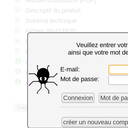
Manuel d'utilisation (PDF)
Descriptif du produit
Schéma technique
Fichier 3D (STEP)
Certificat RoHS
Veuillez entrer vot
Firmware le plus récent
ainsi que votre mot d
Librairies de programmation
E-mail:
Librairies Ligne de commande
Mot de passe:
Application VirtualHub
Connexion
Mot de pa
Commenter
aucun commentaire
créer un nouveau comp