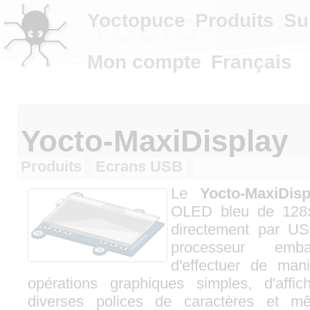
Yocto-maxi
Yoctopuce
Produits
Su
Mon compte
Français
Yocto-MaxiDisplay
Produits
Ecrans USB
Le
Yocto-MaxiDisp
OLED bleu de 128x6
directement par US
processeur emba
d'effectuer de ma
opérations graphiques simples, d'affi
diverses polices de caractères et 