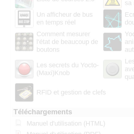
sa 
Un afficheur de bus
Ec
en temps réel
dou
Comment mesurer
Yoc
l'état de beaucoup de
an
boutons
au
Les
Les secrets du Yocto-
av
(Maxi)Knob
qu
RFID et gestion de clefs
Téléchargements
Manuel d'utilisation (HTML)