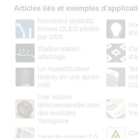
Articles liés et exemples d'applicat
Nouveaux produits:
Nos
écrans OLED pilotés
d'i
par USB
Station météo:
Cla
affichage
d'
Un humidificateur
Te
réseau en une après-
av
midi
US
Une voiture
télécommandée avec
Int
des modules
Yo
Yoctopuce
Con
Liste de courses 2.0