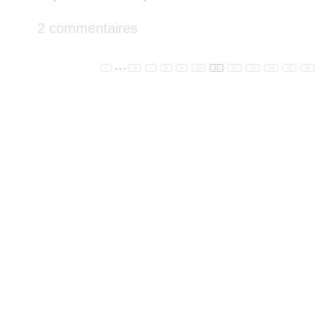
2 commentaires
...
1
6
7
8
9
10
11
12
13
14
15
16